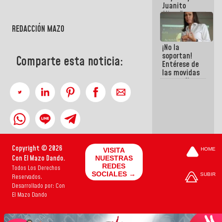
Juanito
Alimaña son
harina del
REDACCIÓN MAZO
mismo
costal
¡No la
soportan!
Comparte esta noticia:
Entérese de
las movidas
que realizan
antiguos
cómplices
de La Sayo
para
sacudírsela
Copyright © 2026
VISITA
HOME
Con El Mazo Dando.
NUESTRAS
REDES
Todos Los Derechos
SOCIALES →
SUBIR
Reservados.
Desarrollado por: Con
El Mazo Dando