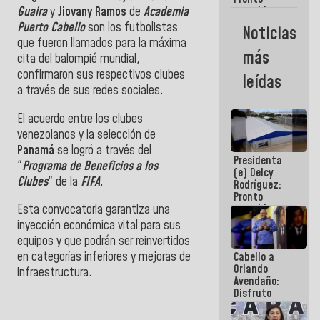
Guaira
y
Jiovany Ramos
de
Academia
restableceremos
las
Puerto Cabello
son los futbolistas
Noticias
operaciones
que fueron llamados para la máxima
en el
más
cita del balompié mundial,
Aeropuerto
Internacional
confirmaron sus respectivos clubes
leídas
de
a través de sus redes sociales.
Maiquetía
El acuerdo entre los clubes
venezolanos y la selección de
Panamá
se logró a través del
Presidenta
"
Programa de Beneficios a los
(e) Delcy
Clubes
" de la
FIFA
.
Rodríguez:
Pronto
restableceremos
Esta convocatoria
garantiza una
las
inyección económica vital para sus
operaciones
equipos y que podrán ser reinvertidos
en el
en categorías inferiores y mejoras de
Cabello a
Aeropuerto
Orlando
Internacional
infraestructura.
Avendaño:
de
Disfruto
Maiquetía
cada vez
que escribes