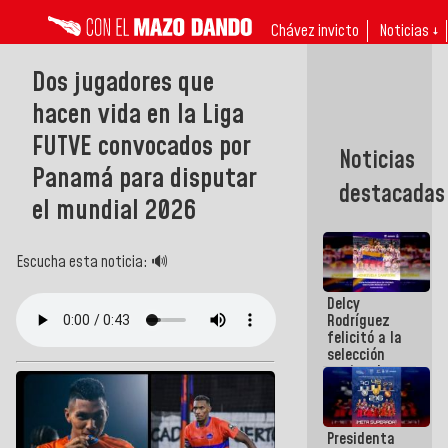
Chávez invicto
Noticias ↓
Dos jugadores que
hacen vida en la Liga
FUTVE convocados por
Noticias
Panamá para disputar
destacadas
el mundial 2026
Escucha esta noticia: 🔊
Delcy
Rodríguez
felicitó a la
selección
nacional
masculina
de voleibol
campeona
Presidenta
de la Copa