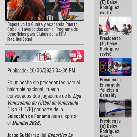
(E) Delcy
Panamericana
Rodríguez
Sub-17
exaltó
participación
de
Deportivo La Guaira y Academia Puerto
Venezuela
Cabello favorecidos con el Programa de
en Juegos
Beneficios para Clubes de la FIFA
Presidenta
Centroamericanos
Foto: Red Social
(E) Delcy
y del Caribe
Rodríguez
2026
revisó
agenda
económica y
ejecución de
Publicado: 26/05/2026 04:30 PM
fondos de
Presidenta
emergencia
En un hecho sin precedentes para el
Encargada
post-sismos
balompié nacional, fueron
felicita a
Osmaidy
convocados dos jugadores de la
Liga
Arias y
Venezolana de Fútbol de Venezuela
Giraly
(Liga FUTVE) por parte de la
Marcano por
hacer
Selección de Panamá
para disputar
Presidenta
historia en
el
Mundial 20
26
.
(e) Delcy
los
Rodríguez:
Centroamericanos
Jorge Gutiérrez
del
Deportivo La
Pronto