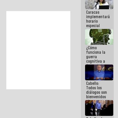
porque lo
que haces
Caracas
es
implementará
embarrarla
horario
especial
para
adaptarse
al plan de
ahorro
¿Cómo
energético
funciona la
guerra
cognitiva a
favor de la
narrativa
hegemónica?
(1)
Cabello:
Todos los
diálogos son
bienvenidos
siempre que
">
estén en el
marco de la
Constitución