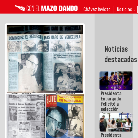
Chávez invicto
Noticias ↓
Noticias
destacadas
Presidenta
Encargada
felicitó a
selección
femenina de
baloncesto
por su
clasificación
Presidenta
a la