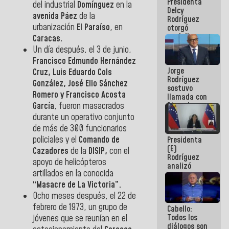
Presidenta
abordar
del industrial
Domínguez
en la
Delcy
planes de
avenida Páez
de la
Rodríguez
acción
urbanización
El Paraíso
, en
otorgó
medalla
Caracas
.
"Héroe de
Un día después, el 3 de junio,
Venezuela"
Francisco Edmundo Hernández
a servidores
Jorge
públicos
Cruz, Luis Eduardo Cols
Rodríguez
González, José Elio Sánchez
sostuvo
Romero y Francisco Acosta
llamada con
Dinorah
García
, fueron masacrados
Figuera y
durante un operativo conjunto
acuerdan
de más de 300 funcionarios
primer
policiales y el
Comando de
Presidenta
encuentro
(E)
presencial
Cazadores
de la
DISIP,
con el
Rodríguez
para el
apoyo de helicópteros
analizó
diálogo
artillados en la conocida
junto a
gobernadores
“Masacre de La Victoria”.
planes de
Ocho meses después, el 22 de
recuperación
febrero de 1973, un grupo de
Cabello:
del Sistema
Todos los
Eléctrico
jóvenes que se reunían en el
diálogos son
Nacional