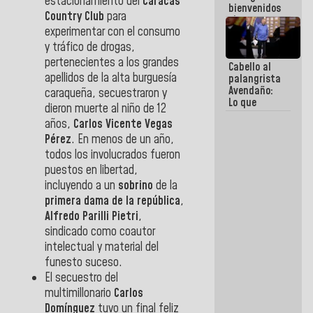
estacionamiento del
Caracas
bienvenidos
Country Club
para
siempre que
experimentar con el consumo
estén en el
marco de la
y tráfico de drogas,
Constitución
pertenecientes a los grandes
Cabello al
de la
apellidos de la alta burguesía
palangrista
República
Avendaño:
caraqueña, secuestraron y
Lo que
dieron muerte al niño de 12
vayas a
años,
Carlos Vicente Vegas
escribir
hazlo hoy
Pérez
. En menos de un año,
por que no
todos los involucrados fueron
sabemos si
puestos en libertad,
la semana
incluyendo a un
sobrino
de la
que viene
hay
primera dama de la república
,
programa
Alfredo Parilli Pietri
,
sindicado como coautor
intelectual y material del
funesto suceso.
El secuestro del
multimillonario
Carlos
Domínguez
tuvo un final feliz