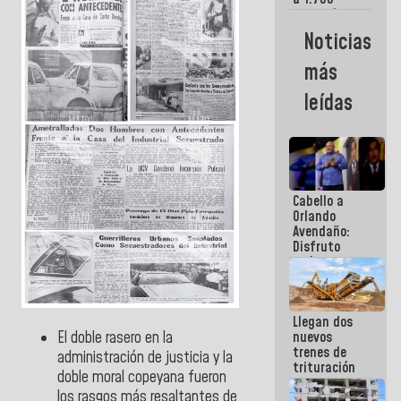
comerciantes
y
Noticias
emprendedores
afectados
más
por
terremotos
leídas
Cabello a
Orlando
Avendaño:
Disfruto
cada vez
que escribes
porque lo
que haces
Llegan dos
es
nuevos
El doble rasero en la
embarrarla
trenes de
administración de justicia y la
trituración
doble moral copeyana fueron
para
los rasgos más resaltantes de
optimizar