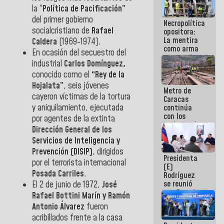
manejo de
la “
Política de Pacificación”
escombros
del primer gobierno
Necropolítica
en La Guaira
socialcristiano de
Rafael
opositora:
La mentira
Caldera
(1969-1974).
como arma
En ocasión del secuestro del
contra el
industrial
Carlos Domínguez,
Pueblo
conocido como el
“Rey de la
Hojalata”
, seis jóvenes
Metro de
cayeron víctimas de la tortura
Caracas
y aniquilamiento, ejecutada
continúa
con los
por agentes de la extinta
trabajos de
Dirección General de los
mantenimiento
Servicios de Inteligencia y
e inspección
en la Línea 2
Prevención (DISIP)
, dirigidos
Presidenta
por el terrorista internacional
(E)
Posada Carriles
.
Rodríguez
se reunió
El 2 de junio de 1972,
José
con Estado
Rafael Bottini Marín y Ramón
Mayor
Antonio Álvarez
fueron
Eléctrico
acribillados frente a la casa
para