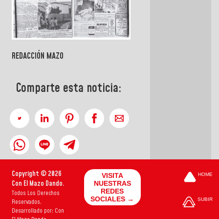
REDACCIÓN MAZO
Comparte esta noticia:
Copyright © 2026
VISITA
HOME
Con El Mazo Dando.
NUESTRAS
REDES
Todos Los Derechos
SOCIALES →
SUBIR
Reservados.
Desarrollado por: Con