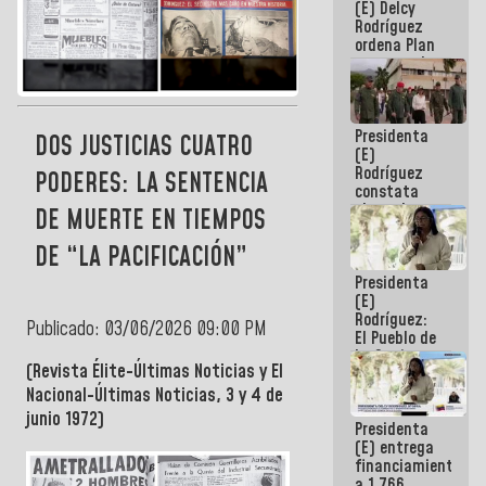
(E) Delcy
AmeriCup
Rodríguez
2027
ordena Plan
maestro de
desarrollo
logístico y
turístico
Presidenta
para La
DOS JUSTICIAS CUATRO
(E)
Guaira
Rodríguez
PODERES: LA SENTENCIA
constata
obras de
DE MUERTE EN TIEMPOS
rehabilitación
de Escuela
DE “LA PACIFICACIÓN”
Militar de
Presidenta
Mamo en La
(E)
Guaira
Rodríguez:
Publicado: 03/06/2026 09:00 PM
El Pueblo de
La Guaira
(Revista Élite-Últimas Noticias y El
siempre
estará
Nacional-Últimas Noticias, 3 y 4 de
acompañada
junio 1972)
Presidenta
por el
(E) entrega
Gobierno
financiamientos
Nacional
a 1.766