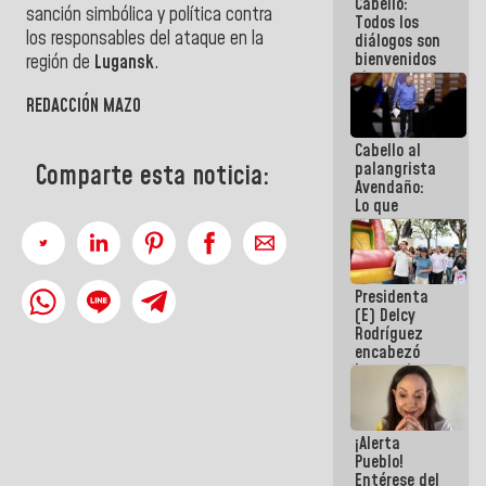
Cabello:
del Sistema
sanción simbólica y política contra
Todos los
Eléctrico
los responsables del ataque en la
diálogos son
Nacional
bienvenidos
región de
Lugansk
.
siempre que
estén en el
REDACCIÓN MAZO
marco de la
Constitución
Cabello al
de la
palangrista
República
Comparte esta noticia:
Avendaño:
Lo que
vayas a
escribir
hazlo hoy
por que no
Presidenta
sabemos si
(E) Delcy
la semana
Rodríguez
que viene
encabezó
hay
lanzamiento
programa
del Plan
Nacional de
Recreación
¡Alerta
Vacacional
Pueblo!
Entérese del