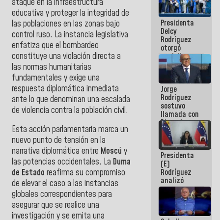
ataque en la infraestructura
manejo de
educativa y proteger la integridad de
escombros
Presidenta
las poblaciones en las zonas bajo
en La Guaira
Delcy
control ruso. La instancia legislativa
Rodríguez
enfatiza que el bombardeo
otorgó
constituye una violación directa a
medalla
"Héroe de
las normas humanitarias
Venezuela"
fundamentales y exige una
a servidores
respuesta diplomática inmediata
Jorge
públicos
Rodríguez
ante lo que denominan una escalada
sostuvo
de violencia contra la población civil.
llamada con
Dinorah
Esta acción parlamentaria marca un
Figuera y
acuerdan
nuevo punto de tensión en la
primer
narrativa diplomática entre
Moscú
y
Presidenta
encuentro
las potencias occidentales. La
Duma
(E)
presencial
Rodríguez
de Estado
reafirma su compromiso
para el
analizó
diálogo
de elevar el caso a las instancias
junto a
globales correspondientes para
gobernadores
asegurar que se realice una
planes de
recuperación
investigación y se emita una