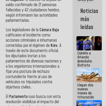
semana
crediticio
saldo confirmado de 21 personas
con subsidio
Noticias
fallecidas y 42 ciudadanos heridos,
a Juntas de
según informaron las autoridades
Condominio
más
parlamentarias.
leídas
Los legisladores de la
Cámara Baja
calificaron el incidente como
acciones criminales e inhumanas
cometidas por el régimen de
Kiev
. A
través de este documento oficial,
Cabello a
los diputados instan a los
Orlando
parlamentos de diversas naciones y
Avendaño:
Disfruto
a los organismos internacionales a
cada vez
fijar una postura de rechazo
que escribes
contundente frente al uso de
porque lo
que haces
vehículos no tripulados contra
Llegan dos
es
objetivos civiles.
nuevos
embarrarla
trenes de
El
Parlamento
ruso busca con esta
trituración
para
resolución visibilizar el impacto del
optimizar