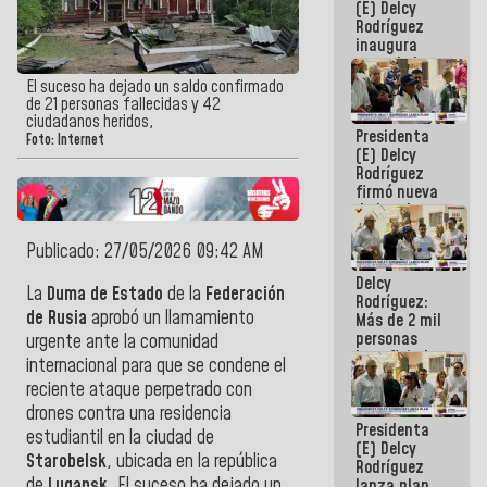
(E) Delcy
Rodríguez
inaugura
casa de los
Abuelos
El suceso ha dejado un saldo confirmado
Primavera
de 21 personas fallecidas y 42
en Caracas
ciudadanos heridos,
Presidenta
Foto: Internet
(E) Delcy
Rodríguez
firmó nueva
de Ley de
Arrendamiento
aprobada
Publicado: 27/05/2026 09:42 AM
por la AN
Delcy
La
Duma de Estado
de la
Federación
Rodríguez:
de Rusia
aprobó un llamamiento
Más de 2 mil
personas
urgente ante la comunidad
beneficiadas
internacional para que se condene el
con planes
reciente ataque perpetrado con
para
atención de
drones contra una residencia
Presidenta
emergencia
estudiantil en la ciudad de
(E) Delcy
sísmica en
Starobelsk
, ubicada en la república
Rodríguez
la última
de
Lugansk
.
El suceso ha dejado un
lanza plan