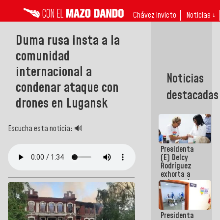
Chávez invicto
Noticias ↓
Duma rusa insta a la
comunidad
internacional a
Noticias
condenar ataque con
destacadas
drones en Lugansk
Escucha esta noticia: 🔊
Presidenta
(E) Delcy
Rodríguez
exhorta a
gobernadores
y alcaldes a
edificar
casas para
Presidenta
abuelos