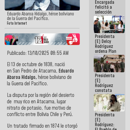
Encargada
de nuestra
felicitó a
América
selección
Eduardo Abaroa Hidalgo, héroe boliviano
femenina de
de la Guerra del Pacífico.
baloncesto
Foto Internet
por su
clasificación
Presidenta
a la
(E) Delcy
AmeriCup
Rodríguez
2027
ordena Plan
Publicado: 13/10/2025 08:55 AM
maestro de
desarrollo
El 13 de octubre de 1838, nació
logístico y
en San Pedro de Atacama,
Eduardo
turístico
Presidenta
para La
Abaroa Hidalgo,
héroe boliviano de
(E)
Guaira
la Guerra del Pacífico.
Rodríguez
constata
La disputa por la región del desierto
obras de
rehabilitación
de muy rico en Atacama, lugar
de Escuela
nitrato de potasio, fue motivo de
Militar de
conflicto entre Bolivia Chile y Perú.
Presidenta
Mamo en La
(E)
Guaira
Rodríguez:
Un tratado firmado en 1874 le otorgó
El Pueblo de