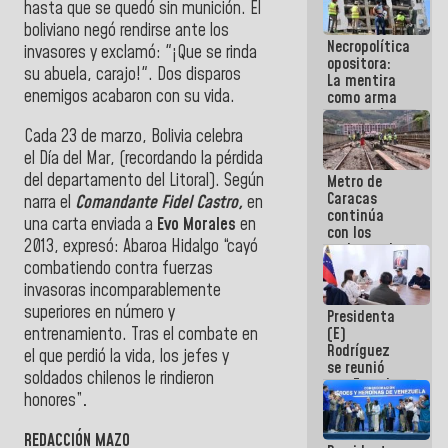
hasta que se quedó sin munición. El
manejo de
boliviano negó rendirse ante los
escombros
Necropolítica
en La Guaira
invasores y exclamó: "¡Que se rinda
opositora:
su abuela, carajo!". Dos disparos
La mentira
enemigos acabaron con su vida.
como arma
contra el
Pueblo
Cada 23 de marzo, Bolivia celebra
el Día del Mar, (recordando la pérdida
del departamento del Litoral). Según
Metro de
Caracas
narra el
Comandante Fidel Castro,
en
continúa
una carta enviada a
Evo Morales
en
con los
2013, expresó: Abaroa Hidalgo “cayó
trabajos de
mantenimiento
combatiendo contra fuerzas
e inspección
invasoras incomparablemente
en la Línea 2
superiores en número y
Presidenta
entrenamiento. Tras el combate en
(E)
Rodríguez
el que perdió la vida, los jefes y
se reunió
soldados chilenos le rindieron
con Estado
honores”
.
Mayor
Eléctrico
para
REDACCIÓN MAZO