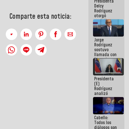
Presidenta
abordar
Delcy
planes de
Rodríguez
acción
Comparte esta noticia:
otorgó
medalla
"Héroe de
Venezuela"
a servidores
Jorge
públicos
Rodríguez
sostuvo
llamada con
Dinorah
Figuera y
acuerdan
primer
Presidenta
encuentro
(E)
presencial
Rodríguez
para el
analizó
diálogo
junto a
gobernadores
planes de
recuperación
Cabello:
del Sistema
Todos los
Eléctrico
diálogos son
Nacional