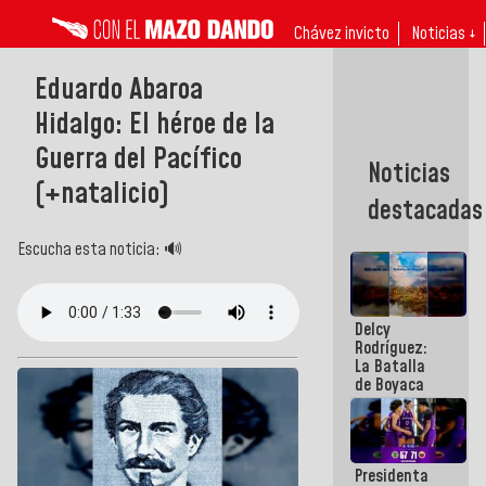
Chávez invicto
Noticias ↓
Eduardo Abaroa
Hidalgo: El héroe de la
Guerra del Pacífico
Noticias
(+natalicio)
destacadas
Escucha esta noticia: 🔊
Delcy
Rodríguez:
La Batalla
de Boyaca
representa
un capítulo
decisivo en
la gesta
Presidenta
emancipadora