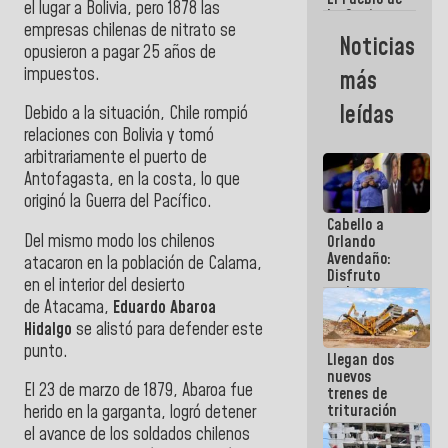
el lugar a Bolivia, pero 1878 las
La Guaira
empresas chilenas de nitrato se
siempre
Noticias
estará
opusieron a pagar 25 años de
acompañada
impuestos.
más
por el
Gobierno
leídas
Debido a la situación, Chile rompió
Nacional
relaciones con Bolivia y tomó
arbitrariamente el puerto de
Antofagasta, en la costa, lo que
originó la Guerra del Pacífico.
Cabello a
Del mismo modo los chilenos
Orlando
Avendaño:
atacaron en la población de Calama,
Disfruto
en el interior del desierto
cada vez
de Atacama,
Eduardo Abaroa
que escribes
porque lo
Hidalgo
se alistó para defender este
que haces
punto.
Llegan dos
es
nuevos
embarrarla
El 23 de marzo de 1879, Abaroa fue
trenes de
trituración
herido en la garganta, logró detener
para
el avance de los soldados chilenos
optimizar