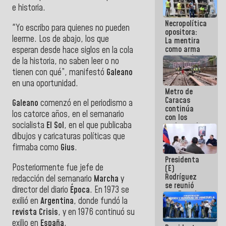
manejo de
e historia.
escombros
Necropolítica
en La Guaira
"Yo escribo para quienes no pueden
opositora:
leerme. Los de abajo, los que
La mentira
como arma
esperan desde hace siglos en la cola
contra el
de la historia, no saben leer o no
Pueblo
tienen con qué”, manifestó
Galeano
en una oportunidad.
Metro de
Caracas
Galeano
comenzó en el periodismo a
continúa
los catorce años, en el semanario
con los
socialista
El Sol
, en el que publicaba
trabajos de
mantenimiento
dibujos y caricaturas políticas que
e inspección
firmaba como
Gius
.
en la Línea 2
Presidenta
Posteriormente fue jefe de
(E)
Rodríguez
redacción del semanario
Marcha
y
se reunió
director del diario
Época
. En 1973 se
con Estado
exilió en
Argentina
, donde fundó la
Mayor
Eléctrico
revista Crisis
, y en 1976 continuó su
para
exilio en
España
.