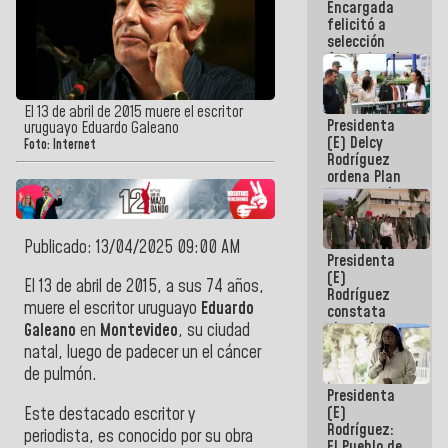
Encargada
de nuestra
felicitó a
América
selección
femenina de
baloncesto
por su
clasificación
El 13 de abril de 2015 muere el escritor
Presidenta
a la
uruguayo Eduardo Galeano
(E) Delcy
AmeriCup
Foto: Internet
Rodríguez
2027
ordena Plan
maestro de
desarrollo
logístico y
turístico
Publicado: 13/04/2025 09:00 AM
Presidenta
para La
(E)
Guaira
El 13 de abril de 2015, a sus 74 años,
Rodríguez
muere el escritor uruguayo
Eduardo
constata
obras de
Galeano
en
Montevideo
, su ciudad
rehabilitación
natal, luego de padecer un el cáncer
de Escuela
de pulmón.
Militar de
Presidenta
Mamo en La
(E)
Este destacado escritor y
Guaira
Rodríguez:
periodista, es conocido por su obra
El Pueblo de