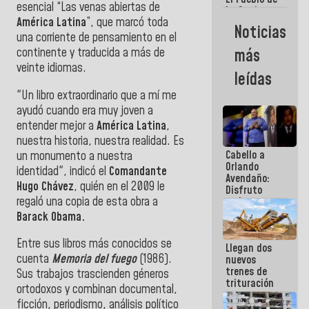
esencial “Las venas abiertas de
La Guaira
América Latina
”, que marcó toda
siempre
Noticias
estará
una corriente de pensamiento en el
acompañada
continente y traducida a más de
más
por el
veinte idiomas.
Gobierno
leídas
Nacional
"Un libro extraordinario que a mí me
ayudó cuando era muy joven a
entender mejor a
América Latina
,
nuestra historia, nuestra realidad. Es
Cabello a
un monumento a nuestra
Orlando
identidad", indicó el
Comandante
Avendaño:
Hugo Chávez
, quién en el 2009 le
Disfruto
regaló una copia de esta obra a
cada vez
que escribes
Barack Obama.
porque lo
que haces
Entre sus libros más conocidos se
Llegan dos
es
cuenta
Memoria del fuego
(1986).
nuevos
embarrarla
trenes de
Sus trabajos trascienden géneros
trituración
ortodoxos y combinan documental,
para
ficción, periodismo, análisis político
optimizar