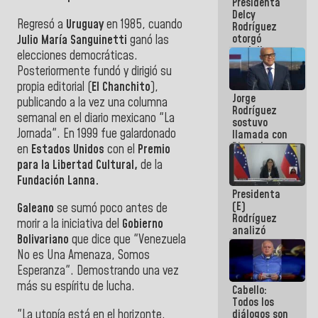
Presidenta
abordar
Delcy
planes de
Regresó a
Uruguay
en 1985, cuando
Rodríguez
acción
otorgó
Julio María Sanguinetti
ganó las
medalla
elecciones democráticas.
"Héroe de
Posteriormente fundó y dirigió su
Venezuela"
propia editorial (
El Chanchito
),
a servidores
Jorge
públicos
publicando a la vez una columna
Rodríguez
semanal en el diario mexicano "La
sostuvo
Jornada". En 1999 fue galardonado
llamada con
Dinorah
en
Estados Unidos
con el
Premio
Figuera y
para la Libertad Cultural,
de la
acuerdan
Fundación Lanna.
primer
Presidenta
encuentro
(E)
presencial
Galeano
se sumó poco antes de
Rodríguez
para el
morir a la iniciativa del
Gobierno
analizó
diálogo
Bolivariano
que dice que "Venezuela
junto a
gobernadores
No es Una Amenaza, Somos
planes de
Esperanza". Demostrando una vez
recuperación
más su espíritu de lucha.
Cabello:
del Sistema
Todos los
Eléctrico
"La utopía está en el horizonte.
diálogos son
Nacional