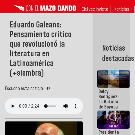
Chávez invicto
Noticias ↓
Eduardo Galeano:
Pensamiento crítico
que revolucionó la
Noticias
literatura en
destacadas
Latinoamérica
(+siembra)
Escucha esta noticia: 🔊
Delcy
Rodríguez:
La Batalla
de Boyaca
representa
un capítulo
decisivo en
la gesta
Presidenta
emancipadora