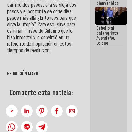
bienvenidos
Camino dos pasos, ella se aleja dos
siempre que
pasos y el horizonte se corre diez
estén en el
pasos más allá ¿Entonces para que
marco de la
Constitución
sirve la utopía? Para eso, sirve para
Cabello al
de la
caminar", frase de
Galeano
que lo
palangrista
República
hizo inmortal y lo convirtió en un
Avendaño:
Lo que
referente de inspiración en estos
vayas a
tiempos de revolución.
escribir
hazlo hoy
por que no
sabemos si
la semana
REDACCIÓN MAZO
que viene
hay
programa
Comparte esta noticia: