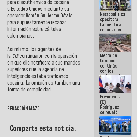
para discutir envíos de cocaína
manejo de
a
Estados Unidos
mediante su
escombros
Necropolítica
en La Guaira
operador
Ramón Guillermo Dávila
,
opositora:
para supuestamente recabar
La mentira
información sobre cárteles
como arma
contra el
colombianos.
Pueblo
Así mismo, los agentes de
Metro de
la
CIA
continuaron con la operación
Caracas
sin que ella notificara a sus mandos
continúa
superiores que la agencia de
con los
inteligencia estaba traficando
trabajos de
mantenimiento
cocaína. La omisión es también una
e inspección
forma de complicidad.
en la Línea 2
Presidenta
(E)
Rodríguez
REDACCIÓN MAZO
se reunió
con Estado
Mayor
Comparte esta noticia:
Eléctrico
para