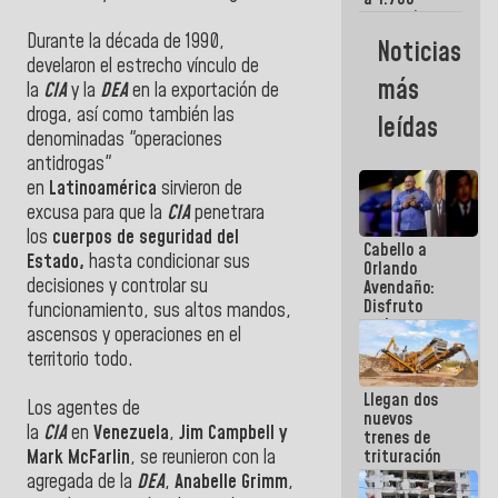
comerciantes
y
Durante la década de 1990,
Noticias
emprendedores
develaron el estrecho vínculo de
afectados
más
la
CIA
y la
DEA
en la exportación de
por
terremotos
droga, así como también las
leídas
denominadas "operaciones
antidrogas"
en
Latinoamérica
sirvieron de
excusa para que la
CIA
penetrara
los
cuerpos de seguridad del
Cabello a
Estado,
hasta condicionar sus
Orlando
decisiones y controlar su
Avendaño:
Disfruto
funcionamiento, sus altos mandos,
cada vez
ascensos y operaciones en el
que escribes
territorio todo.
porque lo
que haces
Llegan dos
es
Los agentes de
nuevos
embarrarla
la
CIA
en
Venezuela
,
Jim Campbell y
trenes de
Mark McFarlin
, se reunieron con la
trituración
para
agregada de la
DEA
,
Anabelle Grimm
,
optimizar