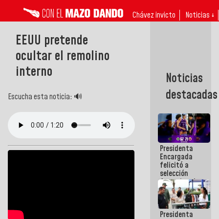
Chávez invicto
Noticias ↓
EEUU pretende
ocultar el remolino
interno
Noticias
destacadas
Escucha esta noticia: 🔊
Presidenta
Encargada
felicitó a
selección
femenina de
baloncesto
por su
clasificación
Presidenta
a la