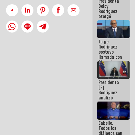
Presidenta
abordar
Delcy
planes de
Rodríguez
acción
otorgó
medalla
"Héroe de
Venezuela"
a servidores
Jorge
públicos
Rodríguez
sostuvo
llamada con
Dinorah
Figuera y
acuerdan
primer
Presidenta
encuentro
(E)
presencial
Rodríguez
para el
analizó
diálogo
junto a
gobernadores
planes de
recuperación
Cabello:
del Sistema
Todos los
Eléctrico
diálogos son
Nacional