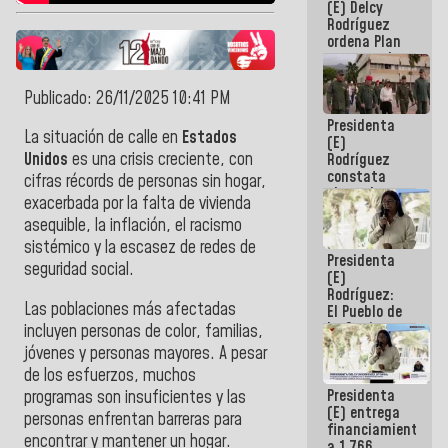
(E) Delcy
AmeriCup
Rodríguez
2027
ordena Plan
maestro de
desarrollo
logístico y
Publicado: 26/11/2025 10:41 PM
turístico
Presidenta
para La
La situación de calle en
Estados
(E)
Guaira
Unidos
es una crisis creciente, con
Rodríguez
constata
cifras récords de personas sin hogar,
obras de
exacerbada por la falta de vivienda
rehabilitación
asequible, la inflación, el racismo
de Escuela
Militar de
sistémico y la escasez de redes de
Presidenta
Mamo en La
seguridad social.
(E)
Guaira
Rodríguez:
Las poblaciones más afectadas
El Pueblo de
La Guaira
incluyen personas de color, familias,
siempre
jóvenes y personas mayores. A pesar
estará
de los esfuerzos, muchos
acompañada
Presidenta
programas son insuficientes y las
por el
(E) entrega
Gobierno
personas enfrentan barreras para
financiamientos
Nacional
encontrar y mantener un hogar.
a 1.766