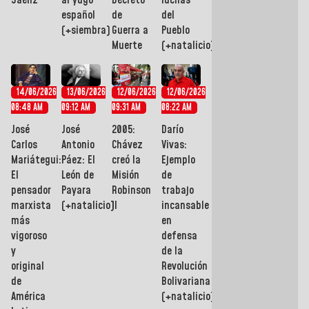
Sáenz
al yugo
Decreto
luchas
español
de
del
(+siembra)
Guerra a
Pueblo
Muerte
(+natalicio)
14/06/2026
13/06/2026
12/06/2026
12/06/2026
08:48 AM
09:12 AM
09:31 AM
08:22 AM
José
José
2005:
Darío
Carlos
Antonio
Chávez
Vivas:
Mariátegui:
Páez: El
creó la
Ejemplo
El
León de
Misión
de
pensador
Payara
Robinson
trabajo
marxista
(+natalicio)
II
incansable
más
en
vigoroso
defensa
y
de la
original
Revolución
de
Bolivariana
América
(+natalicio)