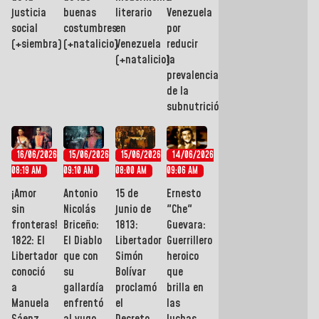
justicia
buenas
literario
Venezuela
social
costumbres
en
por
(+siembra)
(+natalicio)
Venezuela
reducir
(+natalicio)
la
prevalencia
de la
subnutrición
16/06/2026
15/06/2026
15/06/2026
14/06/2026
08:19 AM
09:10 AM
08:00 AM
09:06 AM
¡Amor
Antonio
15 de
Ernesto
sin
Nicolás
junio de
"Che"
fronteras!
Briceño:
1813:
Guevara:
1822: El
El Diablo
Libertador
Guerrillero
Libertador
que con
Simón
heroico
conoció
su
Bolívar
que
a
gallardía
proclamó
brilla en
Manuela
enfrentó
el
las