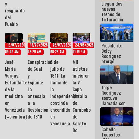
y
Llegan dos
es
nuevos
embarrarla
resguardo
trenes de
del
trituración
Pueblo
para
optimizar
manejo de
escombros
13/07/2026
13/07/2026
05/07/2026
24/06/2026
Presidenta
en La Guaira
Delcy
09:09 AM
08:29 AM
08:25 AM
01:19 PM
Rodríguez
otorgó
José
Conspiración
5 de
Mil
medalla
María
de Gual
julio de
atletas
"Héroe de
Vargas:
y
1811: La
iniciaron
Venezuela"
Estandarte
España:
llama de
la V
a servidores
Jorge
públicos
de la
La
la
Copa
Rodríguez
medicina
antesala
Independencia
Batalla
sostuvo
en
a la
continúa
de
llamada con
Dinorah
Venezuela
Revolución
encendida
Carabobo
Figuera y
(+siembra)
de 1810
en
de
acuerdan
Venezuela
Karate
primer
Cabello:
encuentro
Do
Todos los
presencial