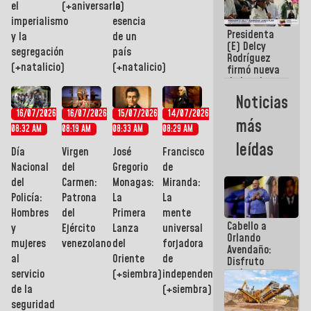
el
(+aniversario)
la
Primavera
imperialismo
esencia
en Caracas
Presidenta
y la
de un
(E) Delcy
segregación
país
Rodríguez
(+natalicio)
(+natalicio)
firmó nueva
de Ley de
Arrendamiento
Noticias
aprobada
16/07/2026
16/07/2026
15/07/2026
14/07/2026
por la AN
más
08:32 AM
08:19 AM
08:33 AM
08:29 AM
leídas
Día
Virgen
José
Francisco
Nacional
del
Gregorio
de
del
Carmen:
Monagas:
Miranda:
Policía:
Patrona
La
La
Hombres
del
Primera
mente
Cabello a
y
Ejército
Lanza
universal
Orlando
mujeres
venezolano
del
forjadora
Avendaño:
al
Oriente
de
Disfruto
cada vez
servicio
(+siembra)
independencia
que escribes
de la
(+siembra)
porque lo
seguridad
que haces