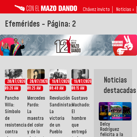
Chávez invicto
Noticias ↓
Efemérides - Página: 2
Noticias
20/07/2026
20/07/2026
19/07/2026
19/07/2026
09:26 AM
08:25 AM
08:48 AM
08:15 AM
destacadas
Pancho
Mercedes
Revolución
Gustavo
Villa:
Pardo:
Sandinista:
Machado:
Símbolo
La
La
El
de
maestra
victoria
hombre
Delcy
resistencia
del color
de un
que
Rodríguez
contra
y de lo
Pueblo
entregó
felicita a la