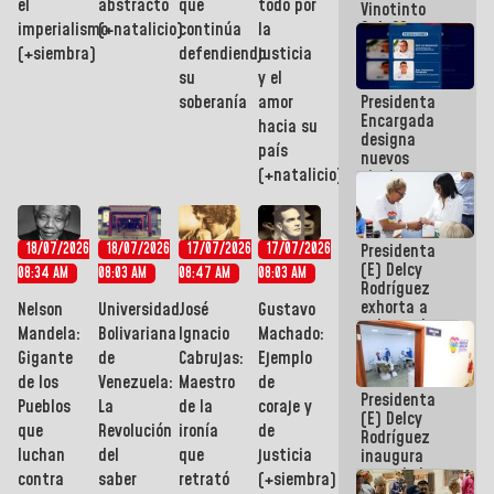
el
abstracto
que
todo por
Vinotinto
Sub 20
imperialismo
(+natalicio)
continúa
la
campeona
(+siembra)
defendiendo
justicia
frente
su
y el
México Sub
Presidenta
soberanía
amor
23 en los
Encargada
Centroamericanos
hacia su
designa
país
nuevos
(+natalicio)
titulares en
el
Viceministerio
de Energía
Presidenta
18/07/2026
18/07/2026
17/07/2026
17/07/2026
Eléctrica y
(E) Delcy
CORPOELEC
08:34 AM
08:03 AM
08:47 AM
08:03 AM
Rodríguez
exhorta a
Nelson
Universidad
José
Gustavo
gobernadores
Mandela:
Bolivariana
Ignacio
Machado:
y alcaldes a
Gigante
de
Cabrujas:
Ejemplo
edificar
casas para
de los
Venezuela:
Maestro
de
Presidenta
abuelos
Pueblos
La
de la
coraje y
(E) Delcy
que
Revolución
ironía
de
Rodríguez
luchan
del
que
justicia
inaugura
casa de los
contra
saber
retrató
(+siembra)
Abuelos