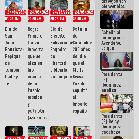
diálogos son
para el
bienvenidos
diálogo
siempre que
24/06/2026
24/06/2026
24/06/2026
24/06/2026
estén en el
09:28 AM
09:00 AM
08:25 AM
08:00 AM
marco de la
Constitución
Día de
Negro
Día del
Batalla
Cabello al
de la
San
Primero:
Ejército
de
palangrista
República
Juan
Lanza
Bolivariano:
Carabobo:
Avendaño:
Lo que
Bautista:
inmortal
Forjador
205 años
vayas a
Repique
que se
de
del día
escribir
de
alza en
libertad
que el
hazlo hoy
por que no
tambor,
las
e ideario
Gloria
Presidenta
sabemos si
baile y
manos
antiimperialista
Bravo
(E)
la semana
fe
de un
Pueblo
Rodríguez
que viene
analizó
hay
Pueblo
sepultó
junto a
programa
rebelde
al
gobernadores
y
imperio
planes de
patriota
español
recuperación
Presidenta
del Sistema
(+siembra)
(E) Delcy
Eléctrico
Rodríguez
Nacional
encabezó
lanzamiento