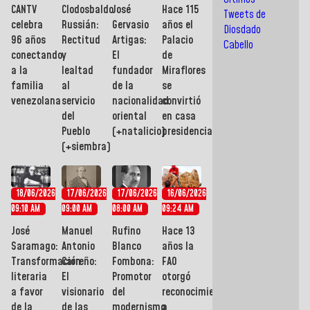
CANTV
Clodosbaldo
José
Hace 115
Tweets de
celebra
Russián:
Gervasio
años el
Diosdado
96 años
Rectitud
Artigas:
Palacio
Cabello
conectando
y
El
de
a la
lealtad
fundador
Miraflores
familia
al
de la
se
venezolana
servicio
nacionalidad
convirtió
del
oriental
en casa
Pueblo
(+natalicio)
presidencial
(+siembra)
18/06/2026
17/06/2026
17/06/2026
16/06/2026
09:10 AM
09:00 AM
08:00 AM
09:24 AM
José
Manuel
Rufino
Hace 13
Saramago:
Antonio
Blanco
años la
Transformación
Carreño:
Fombona:
FAO
literaria
El
Promotor
otorgó
a favor
visionario
del
reconocimiento
de la
de las
modernismo
a