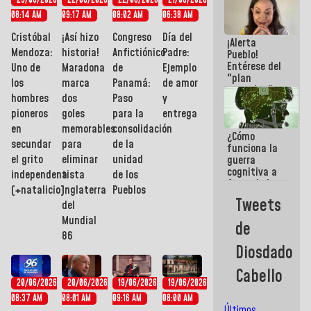
23/06/2026
22/06/2026
22/06/2026
21/06/2026
del Plan
08:14 AM
09:17 AM
08:02 AM
06:38 AM
Nacional de
Recreación
Cristóbal
¡Así hizo
Congreso
Día del
¡Alerta
Vacacional
Mendoza:
historia!
Anfictiónico
Padre:
Pueblo!
Entérese del
Uno de
Maradona
de
Ejemplo
"plan
los
marca
Panamá:
de amor
enjambre"
hombres
dos
Paso
y
de La Sayo
pioneros
goles
para la
entrega
para
sabotear el
en
memorables
consolidación
¿Cómo
diálogo y
secundar
para
de la
funciona la
promover el
el grito
eliminar
unidad
guerra
caos
cognitiva a
independentista
a
de los
favor de la
(+natalicio)
Inglaterra
Pueblos
narrativa
Tweets
del
hegemónica?
(1)
Mundial
de
86
Diosdado
Cabello
20/06/2026
20/06/2026
19/06/2026
19/06/2026
08:37 AM
08:01 AM
09:16 AM
08:00 AM
Últimos