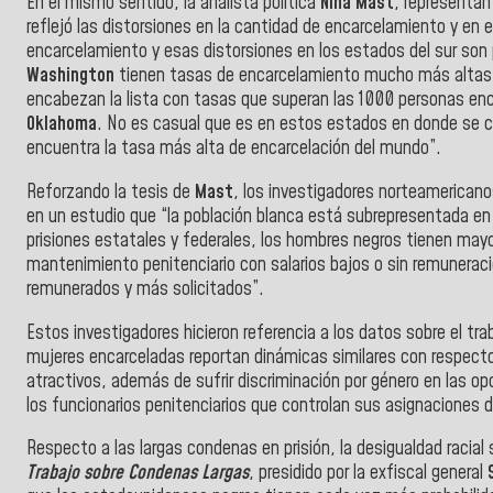
En el mismo sentido, la analista política
Nina Mast
, representan
reflejó las distorsiones en la cantidad de encarcelamiento y en 
encarcelamiento y esas distorsiones en los estados del sur son 
Washington
tienen tasas de encarcelamiento mucho más altas 
encabezan la lista con tasas que superan las 1000 personas en
Oklahoma
. No es casual que es en estos estados en donde se c
encuentra la tasa más alta de encarcelación del mundo”.
Reforzando la tesis de
Mast
, los investigadores norteamericano
en un estudio que “
la población blanca está subrepresentada en 
prisiones estatales y federales, los hombres negros tienen mayor
mantenimiento penitenciario con salarios bajos o sin remunerac
remunerados y más solicitados”.
Estos investigadores hicieron referencia a los datos sobre el trab
mujeres encarceladas reportan dinámicas similares con respecto
atractivos, además de sufrir discriminación por género en las o
los funcionarios penitenciarios que controlan sus asignaciones d
Respecto a las largas condenas en prisión, la desigualdad raci
Trabajo sobre Condenas Largas
, presidido por la exfiscal general