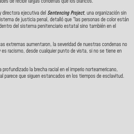
des de recibir largas condenas que los blancos.
y directora ejecutiva del
Sentencing Project
, una organización sin
sistema de justicia penal, detalló que
“las personas de color están
dentro del sistema penitenciario estatal sino también en el
enas extremas aumentaron, la severidad de nuestras condenas no
 es racismo, desde cualquier punto de vista, si no se tiene en
profundizado la brecha racial en el imperio norteamericano,
tal parece que siguen estancados en los tiempos de esclavitud.