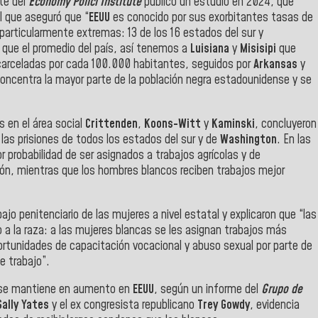
te
del
Economy Polici Institute
publicó un estudio en 2024, que
el que aseguró que “
EEUU
es conocido por sus exorbitantes tasas de
particularmente extremas: 13 de los 16 estados del sur y
que el promedio del país, así tenemos a
Luisiana
y
Misisipi
que
carceladas por cada 100.000 habitantes, seguidos por
Arkansas
y
oncentra la mayor parte de la población negra estadounidense y se
s en el área social
Crittenden
,
Koons-Witt
y
Kaminski
, concluyeron
las prisiones de todos los estados del sur y de
Washington
. En las
 probabilidad de ser asignados a trabajos agrícolas y de
ión, mientras que los hombres blancos reciben trabajos mejor
ajo penitenciario de las mujeres a nivel estatal y explicaron que “las
 a la raza: a las mujeres blancas se les asignan trabajos más
portunidades de capacitación vocacional y abuso sexual por parte de
e trabajo”.
al se mantiene en aumento en
EEUU
, según un informe del
Grupo de
Sally Yates
y el ex congresista republicano
Trey Gowdy
, evidencia