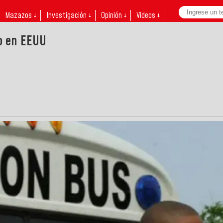
Mazazos ↓
Investigación ↓
Opinión ↓
Videos ↓
io en EEUU