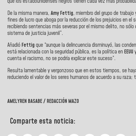
que los estadounidenses negros tienen cada vez más probabilida
De la misma manera,
Amy Fettig
, miembro del grupo de trabajo 
fines de lucro que aboga por la reducción de los prejuicios en el 
recibiendo sentencias más severas por el mismo delito, no sólo 
sistema de justicia juvenil”.
Añadió
Fettig
que “aunque la delincuencia disminuyó, las cond
está relacionada con la seguridad pública, es la política en
EEUU
y
cuenta el racismo, no se podría explicar este suceso”.
Resulta lamentable y vergonzoso que en estos tiempos, se haya 
reduciendo el valor de los seres humanos de acuerdo a su raza; 
AMELYREN BASABE / REDACCIÓN MAZO
Comparte esta noticia: