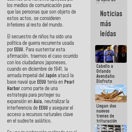
María
los medios de comunicación para
Machado se
que las personas que son objeto de
Noticias
estrellaron
estos actos, se consideren
de frente
más
contra el
inferiores al resto del mundo.
Pueblo
leídas
El secuestro de niños ha sido una
política de guerra recurrente usada
por
EEUU.
P
ara sustentar esta
afirmación, traemos el caso ocurrido
con los ciudadanos japoneses,
Cabello a
cuando en diciembre de 1941, la
Orlando
armada imperial del
Japón
atacó la
Avendaño:
Disfruto
base naval que
EEUU
tenía en
Pearl
cada vez
Harbor
como parte de una
que escribes
estrategia para proteger su
porque lo
expansión en
Asia
, neutralizar la
que haces
Llegan dos
es
interferencia de
EEUU
y asegurar el
nuevos
embarrarla
acceso a recursos naturales clave
trenes de
en el sudeste asiático.
trituración
para
optimizar