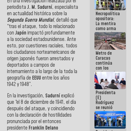
En una investigación realizada por el
manejo de
periodista
J. M. Sadurní
, especialista
escombros
en actualidad histórica sobre la
Necropolítica
en La Guaira
opositora:
Segunda Guerra Mundial
, detalló que
La mentira
“tras el ataque, todo lo relacionado
como arma
con
Japón
impactó profundamente
contra el
Pueblo
a la sociedad estadounidense. Ante
esto, por cuestiones raciales, todos
los ciudadanos norteamericanos de
Metro de
Caracas
origen japonés fueron arrestados y
continúa
deportados a campos de
con los
internamiento a lo largo de la toda la
trabajos de
geografía de
EEUU
entre los años
mantenimiento
e inspección
1942 y 1948”.
en la Línea 2
Presidenta
En la investigación,
Sadurní
explicó
(E)
que “el 8 de diciembre de 1941, el día
Rodríguez
se reunió
después del ataque, y coincidiendo
con Estado
con la declaración de hostilidades
Mayor
pronunciada por el entonces
Eléctrico
para
presidente
Franklin Delano