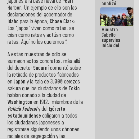
japonés a la base naval de
Pearl
analizó
Harbor
. Un ejemplo de ello son las
junto a
gobernadores
declaraciones del gobernador de
planes de
Idaho
para la época,
Chase Clark
:
recuperación
Los 'japos' viven como ratas, se
Ministro
del Sistema
Cabello
crían como ratas y actúan como
Eléctrico
supervisa
Nacional
ratas. Aquí no los queremos
”.
inicio del
proceso de
A estas muestras de odio se
demolición
sumaron actos concretos, más allá
de
edificaciones
del decreto;
Sadurní
comentó sobre
declaradas
la retirada de productos fabricados
en riesgo en
en
Japón
y la tala de 3.000 cerezos
La Guaira
(+Fotos)
sakura que los ciudadanos de
Tokio
habían donado a la ciudad de
Washington
en 1912,
miembros de la
Policía Federal
y del
Ejército
estadounidense
obligaron a todos
los ciudadanos japoneses a
registrarse siguiendo unos cánones
raciales de segregación y las