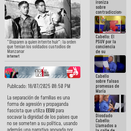
ironiza
la semana
sobre
que viene
contradicciones
hay
y mentiras
programa
de María
Machado:
¡Créanle!
Cabello: El
PSUV por la
"Disparen a quien intente huir": la orden
conciencia
que tenían los soldados custodios de
Manzanar
de su
militancia
internet
es la
organización
política más
Cabello
sólida de
sobre falsas
Venezuela
Publicado: 18/07/2025 08:50 PM
promesas de
María
Machado:
La separación de familias es una
¿Quién le
forma de agresión y propaganda
puede creer?
fascista que utiliza
EEUU
para
¿Y la gente
Diosdado
que ella iba
socavar la dignidad de los países que
Cabello:
a salvar en
no se someten a su política, usando
Llamados a
La Guaira?
además una narrativa apoyada por
la calle de