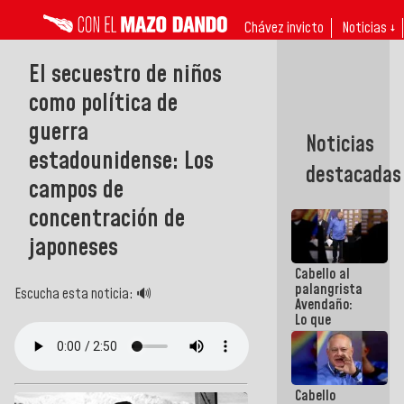
Chávez invicto
Noticias ↓
El secuestro de niños
como política de
guerra
Noticias
estadounidense: Los
destacadas
campos de
concentración de
japoneses
Cabello al
palangrista
Escucha esta noticia: 🔊
Avendaño:
Lo que
vayas a
escribir
hazlo hoy
por que no
Cabello
sabemos si