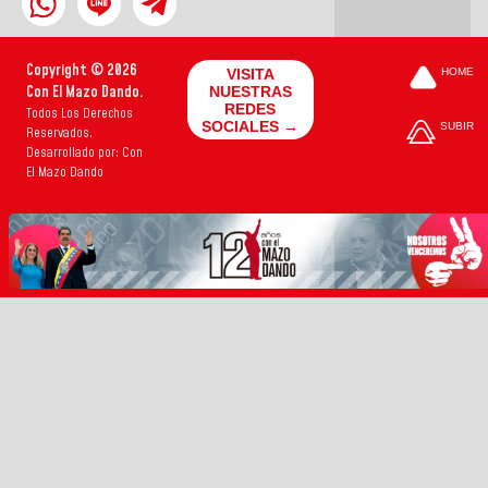
Copyright © 2026
VISITA
HOME
Con El Mazo Dando.
NUESTRAS
REDES
Todos Los Derechos
SOCIALES →
SUBIR
Reservados.
Desarrollado por: Con
El Mazo Dando