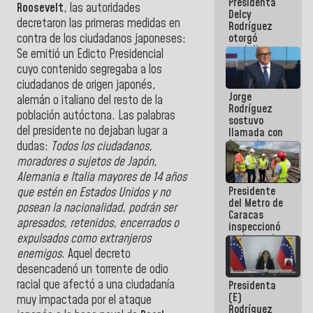
Presidenta
abordar
Roosevelt
, las autoridades
Delcy
planes de
decretaron las primeras medidas en
Rodríguez
acción
otorgó
contra de los ciudadanos japoneses:
medalla
Se emitió un Edicto Presidencial
"Héroe de
cuyo contenido segregaba a los
Venezuela"
ciudadanos de origen japonés,
a servidores
Jorge
públicos
alemán o italiano del resto de la
Rodríguez
población autóctona. Las palabras
sostuvo
del presidente no dejaban lugar a
llamada con
Dinorah
dudas:
Todos los ciudadanos,
Figuera y
moradores o sujetos de Japón,
acuerdan
Alemania e Italia mayores de 14 años
primer
Presidente
encuentro
que estén en Estados Unidos y no
del Metro de
presencial
posean la nacionalidad, podrán ser
Caracas
para el
apresados, retenidos, encerrados o
inspeccionó
diálogo
expulsados como extranjeros
trabajos de
rehabilitación
enemigos
. Aquel decreto
y
desencadenó un torrente de odio
modernización
racial que afectó a una ciudadanía
Presidenta
de la vía
(E)
férrea
muy impactada por el ataque
Rodríguez