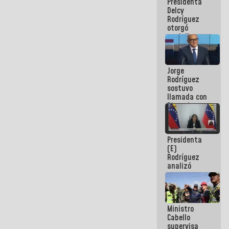
Presidenta
abordar
Delcy
planes de
Rodríguez
acción
otorgó
medalla
"Héroe de
Venezuela"
a servidores
Jorge
públicos
Rodríguez
sostuvo
llamada con
Dinorah
Figuera y
acuerdan
primer
Presidenta
encuentro
(E)
presencial
Rodríguez
para el
analizó
diálogo
junto a
gobernadores
planes de
recuperación
Ministro
del Sistema
Cabello
Eléctrico
supervisa
Nacional