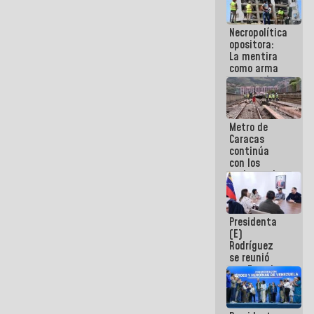
manejo de
escombros
Necropolítica
en La Guaira
opositora:
La mentira
como arma
contra el
Pueblo
Metro de
Caracas
continúa
con los
trabajos de
mantenimiento
e inspección
en la Línea 2
Presidenta
(E)
Rodríguez
se reunió
con Estado
Mayor
Eléctrico
para