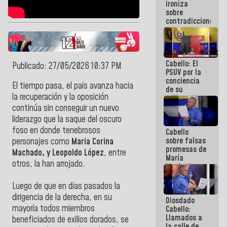
ironiza
la semana
sobre
que viene
contradicciones
hay
y mentiras
programa
de María
Machado:
¡Créanle!
Cabello: El
Publicado: 27/05/2026 10:37 PM
PSUV por la
conciencia
El tiempo pasa, el país avanza hacia
de su
la recuperación y la oposición
militancia
es la
continúa sin conseguir un nuevo
organización
liderazgo que la saque del oscuro
política más
foso en donde tenebrosos
Cabello
sólida de
sobre falsas
Venezuela
personajes como
Maria Corina
promesas de
Machado, y Leopoldo López
, entre
María
otros, la han arrojado.
Machado:
¿Quién le
puede creer?
Luego de que en días pasados la
¿Y la gente
dirigencia de la derecha, en su
Diosdado
que ella iba
mayoría todos miembros
Cabello:
a salvar en
Llamados a
La Guaira?
beneficiados de exilios dorados, se
la calle de