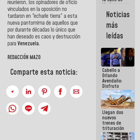
reunieron, los opinadores de oficio
María
vinculados en la oposición no
Machado se
Noticias
estrellaron
tardaron en "echarle tierra" a esta
de frente
nueva pantomima de aquellos que
más
contra el
por durante décadas lo único que
Pueblo
leídas
han deseado es caos y destrucción
para
Venezuela
.
REDACCIÓN MAZO
Cabello a
Comparte esta noticia:
Orlando
Avendaño:
Disfruto
cada vez
que escribes
porque lo
que haces
Llegan dos
es
nuevos
embarrarla
trenes de
trituración
para
optimizar