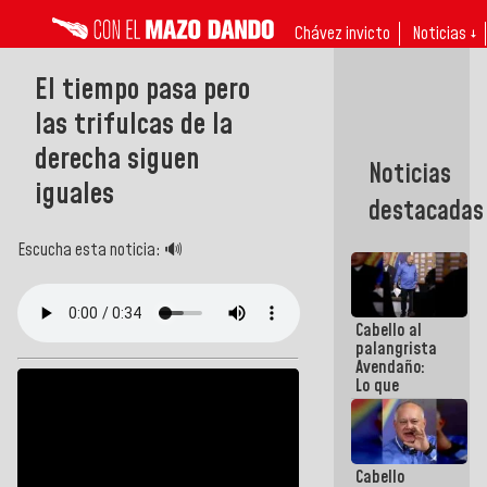
Chávez invicto
Noticias ↓
El tiempo pasa pero
las trifulcas de la
derecha siguen
Noticias
iguales
destacadas
Escucha esta noticia: 🔊
Cabello al
palangrista
Avendaño:
Lo que
vayas a
escribir
hazlo hoy
por que no
Cabello
sabemos si