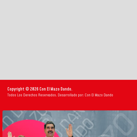
Copyright © 2026 Con El Mazo Dando.
Todos Los Derechos Reservados. Desarrollado por: Con El Mazo Dando