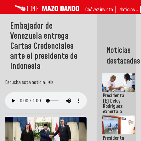
Chávez invicto
Noticias ↓
Embajador de
Venezuela entrega
Cartas Credenciales
Noticias
ante el presidente de
destacadas
Indonesia
Escucha esta noticia: 🔊
Presidenta
(E) Delcy
Rodríguez
exhorta a
gobernadores
y alcaldes a
edificar
casas para
Presidenta
abuelos