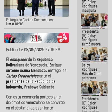
(E) Delcy
Rodríguez
inaugura
casa de los
Abuelos
Entrega de Cartas Credenciales
Primavera
Prensa MPPRE
en Caracas
Presidenta
(E) Delcy
Rodríguez
firmó nueva
de Ley de
Publicado: 08/05/2025 07:16 PM
Arrendamiento
aprobada
El
embajador
de la
República
por la AN
Bolivariana de Venezuela, Enrique
Delcy
Rodríguez:
Antonio Acuña Mendoza,
entregó las
Más de 2 mil
Cartas Credenciales
ante el
personas
presidente de la República de
beneficiadas
con planes
Indonesia, Prabowo Subianto
.
para
atención de
Con esta ceremonia protocolar, el
Presidenta
emergencia
diplomático venezolano se convirtió
(E) Delcy
sísmica en
Rodríguez
la última
en el séptimo representante
lanza plan