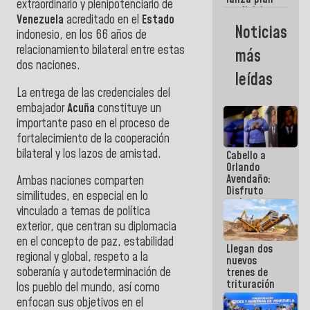
semana
extraordinario y plenipotenciario de
crediticio
Venezuela
acreditado en el
Estado
con subsidio
Noticias
indonesio, en los 66 años de
a Juntas de
Condominio
relacionamiento bilateral entre estas
más
dos naciones.
leídas
La entrega de las credenciales del
embajador
Acuña
constituye un
importante paso en el proceso de
fortalecimiento de la cooperación
bilateral y los lazos de amistad.
Cabello a
Orlando
Avendaño:
Ambas naciones comparten
Disfruto
similitudes, en especial en lo
cada vez
vinculado a temas de política
que escribes
porque lo
exterior, que centran su diplomacia
que haces
en el concepto de paz, estabilidad
Llegan dos
es
regional y global, respeto a la
nuevos
embarrarla
soberanía y autodeterminación de
trenes de
trituración
los pueblo del mundo, así como
para
enfocan sus objetivos en el
optimizar