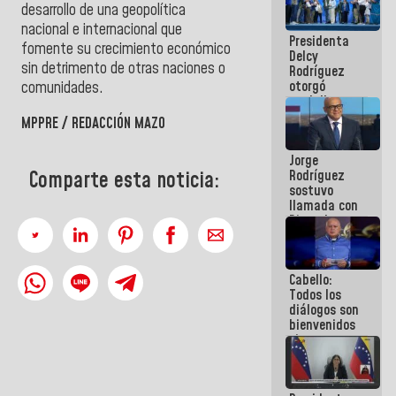
desarrollo de una geopolítica
manejo de
escombros
nacional e internacional que
Presidenta
en La Guaira
fomente su crecimiento económico
Delcy
sin detrimento de otras naciones o
Rodríguez
otorgó
comunidades.
medalla
"Héroe de
MPPRE / REDACCIÓN MAZO
Venezuela"
a servidores
Jorge
públicos
Rodríguez
Comparte esta noticia:
sostuvo
llamada con
Dinorah
Figuera y
acuerdan
primer
Cabello:
encuentro
Todos los
presencial
diálogos son
para el
bienvenidos
diálogo
siempre que
estén en el
marco de la
Constitución