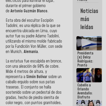
eléctricos para iluminar el lugar,
restableceremos
durante el primer gobierno
las
Noticias
de
Antonio Guzmán Blanco
.
operaciones
en el
más
Aeropuerto
Esta obra del escultor Escipión
Internacional
Tadolini, es una réplica de la que se
leídas
de
encuentra ubicada en Lima, cuyo
Maiquetía
autor fue su padre Adamo Tadolini,
utilizando el mismo molde fabricado
por la Fundición Von Müller, con sede
en Munich,
Alemania
.
Presidenta
(e) Delcy
La estatua fue esculpida en bronce,
Rodríguez:
Pronto
con una aleación de 90% de cobre.
restableceremos
Mide 4 metros de altura, y
las
representa a
Simón Bolívar
sobre un
operaciones
en el
caballo erguido sobre sus patas
Cabello a
Aeropuerto
traseras. El conjunto se halla
Orlando
Internacional
sostenido sobre un pedestal de dos
Avendaño:
de
Disfruto
gradas, hecho de piedra sienita de
Maiquetía
cada vez
color negro, con puntos granitoides,
que escribes