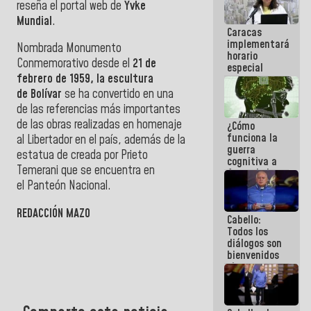
reseña el portal web de
Yvke
porque lo
Mundial
.
que haces
Caracas
es
implementará
embarrarla
Nombrada Monumento
horario
Conmemorativo desde el
21 de
especial
febrero de 1959, la escultura
para
adaptarse
de Bolívar
se ha convertido en una
al plan de
de las referencias más importantes
ahorro
de las obras realizadas en homenaje
¿Cómo
energético
funciona la
al Libertador en el país, además de la
guerra
estatua de creada por Prieto
cognitiva a
Temerani que se encuentra en
favor de la
narrativa
el Panteón Nacional.
hegemónica?
(1)
REDACCIÓN MAZO
Cabello:
Todos los
diálogos son
bienvenidos
siempre que
estén en el
marco de la
Constitución