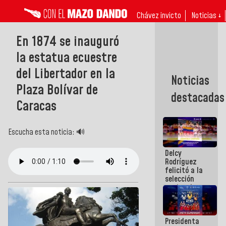
Chávez invicto
Noticias ↓
En 1874 se inauguró
la estatua ecuestre
del Libertador en la
Noticias
Plaza Bolívar de
destacadas
Caracas
Escucha esta noticia: 🔊
Delcy
Rodríguez
felicitó a la
selección
nacional
masculina
de voleibol
campeona
Presidenta
de la Copa