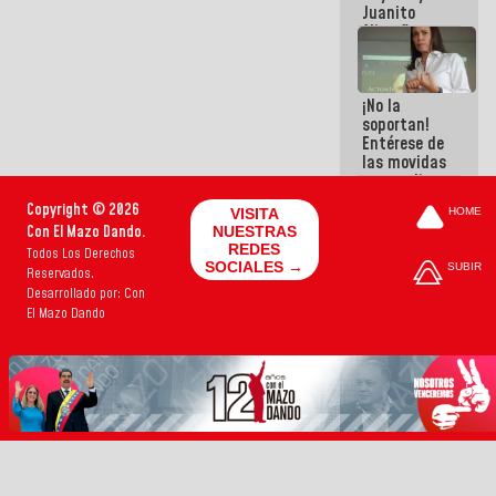
Juanito
Alimaña son
harina del
mismo
costal
¡No la
soportan!
Entérese de
las movidas
que realizan
antiguos
Copyright © 2026
VISITA
HOME
cómplices
Con El Mazo Dando.
NUESTRAS
de La Sayo
REDES
Todos Los Derechos
para
SOCIALES →
SUBIR
Reservados.
sacudírsela
Desarrollado por: Con
El Mazo Dando