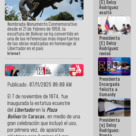
(E) Delcy
Panamericana
Rodríguez
Sub-17
exaltó
participación
de
Nombrada Monumento Conmemorativo
Venezuela
desde el 21 de febrero de 1959, la
en Juegos
escultura de Bolívar se ha convertido en
Presidenta
Centroamericanos
una de las referencias más importantes
(E) Delcy
y del Caribe
de las obras realizadas en homenaje al
Rodríguez
Libertador en el país
2026
revisó
Internet
agenda
económica y
ejecución de
fondos de
Presidenta
emergencia
Encargada
Publicado: 07/11/2025 08:00 AM
post-sismos
felicita a
Osmaidy
El 7 de noviembre de 1874, fue
Arias y
inaugurada la estatua ecuestre
Giraly
del
Libertador
en la
Plaza
Marcano por
hacer
Bolívar
de
Caracas
, en medio de una
Presidenta
historia en
gran celebración que incluyó el uso,
(e) Delcy
los
por primera vez, de aparatos
Rodríguez:
Centroamericanos
Pronto