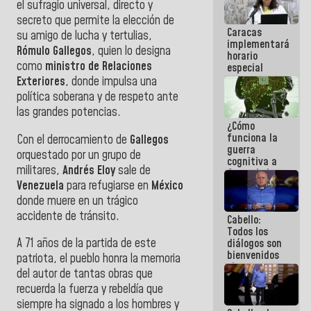
el sufragio universal, directo y
operaciones
secreto que permite la elección de
en el
Caracas
Aeropuerto
su amigo de lucha y tertulias,
implementará
Internacional
Rómulo Gallegos
, quien lo designa
horario
de
como
ministro de Relaciones
especial
Maiquetía
para
Exteriores
, donde impulsa una
adaptarse
política soberana y de respeto ante
al plan de
las grandes potencias.
ahorro
¿Cómo
energético
funciona la
Con el derrocamiento de
Gallegos
guerra
orquestado por un grupo de
cognitiva a
militares,
Andrés Eloy
sale de
favor de la
Venezuela
para refugiarse en
México
narrativa
hegemónica?
donde muere en un trágico
(1)
accidente de tránsito.
Cabello:
Todos los
A 71 años de la partida de este
diálogos son
bienvenidos
patriota, el pueblo honra la memoria
siempre que
del autor de tantas obras que
estén en el
recuerda la fuerza y rebeldía que
marco de la
Constitución
siempre ha signado a los hombres y