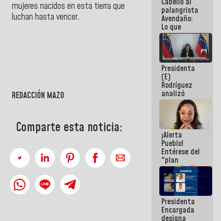
Cabello al
de la
mujeres nacidos en esta tierra que
palangrista
República
luchan hasta vencer.
Avendaño:
Lo que
vayas a
escribir
hazlo hoy
por que no
Presidenta
sabemos si
(E)
la semana
Rodríguez
que viene
analizó
hay
REDACCIÓN MAZO
junto a
programa
gobernadores
planes de
Comparte esta noticia:
recuperación
¡Alerta
del Sistema
Pueblo!
Eléctrico
Entérese del
Nacional
"plan
enjambre"
de La Sayo
para
sabotear el
Presidenta
diálogo y
Encargada
promover el
designa
caos