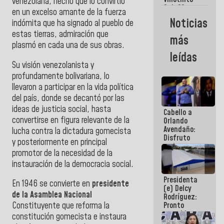
Maiquetía
venezolana, hecho que lo convirtió
Sub 20
en un excelso amante de la fuerza
campeona
Noticias
indómita que ha signado al pueblo de
frente
México Sub
estas tierras, admiración que
más
23 en los
plasmó en cada una de sus obras.
Centroamericanos
leídas
Su visión venezolanista y
profundamente bolivariana, lo
llevaron a participar en la vida política
del país, donde se decantó por las
ideas de justicia social, hasta
Cabello a
convertirse en figura relevante de la
Orlando
Avendaño:
lucha contra la dictadura gomecista
Disfruto
y posteriormente en principal
cada vez
promotor de la necesidad de la
que escribes
porque lo
instauración de la democracia social.
que haces
Presidenta
es
En 1946 se convierte en
presidente
(e) Delcy
embarrarla
de la Asamblea Nacional
Rodríguez:
Pronto
Constituyente que reforma la
restableceremos
constitución gomecista e instaura
las