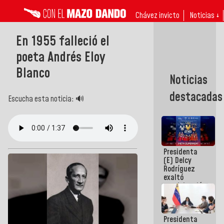
Chávez invicto
Noticias ↓
En 1955 falleció el
poeta Andrés Eloy
Blanco
Noticias
destacadas
Escucha esta noticia: 🔊
Presidenta
(E) Delcy
Rodríguez
exaltó
participación
de
Venezuela
en Juegos
Presidenta
Centroamericanos