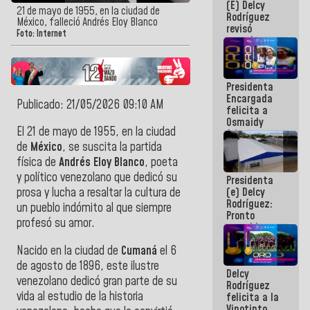
(E) Delcy
y del Caribe
21 de mayo de 1955, en la ciudad de
Rodríguez
2026
México, falleció Andrés Eloy Blanco
revisó
Foto: Internet
agenda
económica y
ejecución de
fondos de
Presidenta
emergencia
Encargada
post-sismos
Publicado: 21/05/2026 09:10 AM
felicita a
Osmaidy
El 21 de mayo de 1955, en la ciudad
Arias y
Giraly
de
México
, se suscita la partida
Marcano por
física de
Andrés Eloy Blanco
, poeta
hacer
y político venezolano que dedicó su
Presidenta
historia en
(e) Delcy
prosa y lucha a resaltar la cultura de
los
Rodríguez:
Centroamericanos
un pueblo indómito al que siempre
Pronto
profesó su amor.
restableceremos
las
Nacido en la ciudad de
Cumaná
el 6
operaciones
en el
de agosto de 1896, este ilustre
Delcy
Aeropuerto
venezolano dedicó gran parte de su
Rodríguez
Internacional
vida al estudio de la historia
felicita a la
de
Vinotinto