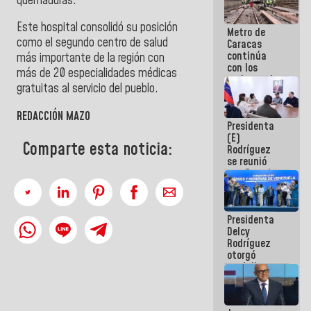
quemaduras.
Este hospital consolidó su posición
Metro de
como el segundo centro de salud
Caracas
continúa
más importante de la región con
con los
más de 20 especialidades médicas
trabajos de
gratuitas al servicio del pueblo.
mantenimiento
e inspección
en la Línea 2
REDACCIÓN MAZO
Presidenta
(E)
Comparte esta noticia:
Rodríguez
se reunió
con Estado
Mayor
Eléctrico
para
Presidenta
abordar
Delcy
planes de
Rodríguez
acción
otorgó
medalla
"Héroe de
Venezuela"
a servidores