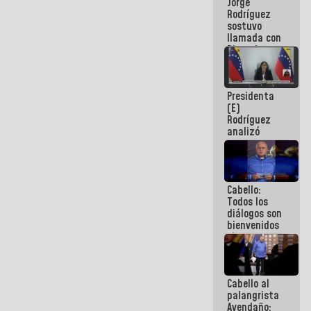
Jorge
públicos
Rodríguez
sostuvo
llamada con
Dinorah
Figuera y
acuerdan
primer
Presidenta
encuentro
(E)
presencial
Rodríguez
para el
analizó
diálogo
junto a
gobernadores
planes de
recuperación
Cabello:
del Sistema
Todos los
Eléctrico
diálogos son
Nacional
bienvenidos
siempre que
estén en el
marco de la
Constitución
Cabello al
de la
palangrista
República
Avendaño: