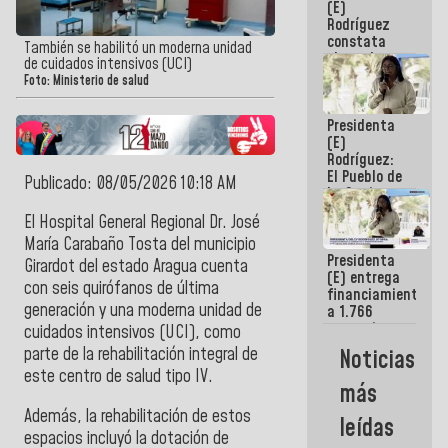
(E)
Guaira
Rodríguez
constata
También se habilitó un moderna unidad
obras de
de cuidados intensivos (UCI)
rehabilitación
Foto: Ministerio de salud
de Escuela
Militar de
Presidenta
Mamo en La
(E)
Guaira
Rodríguez:
El Pueblo de
Publicado: 08/05/2026 10:18 AM
La Guaira
siempre
El Hospital General Regional Dr. José
estará
María Carabaño Tosta del municipio
acompañada
Presidenta
por el
Girardot del estado Aragua cuenta
(E) entrega
Gobierno
con seis quirófanos de última
financiamientos
Nacional
generación y una moderna unidad de
a 1.766
comerciantes
cuidados intensivos (UCI), como
y
parte de la rehabilitación integral de
Noticias
emprendedores
este centro de salud tipo IV.
afectados
más
por
terremotos
Además, la rehabilitación de estos
leídas
espacios incluyó la dotación de