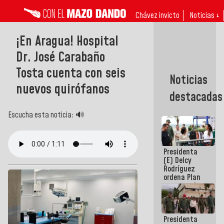
Chávez invicto
Noticias ↓
¡En Aragua! Hospital
Dr. José Carabaño
Tosta cuenta con seis
Noticias
nuevos quirófanos
destacadas
Escucha esta noticia: 🔊
Presidenta
(E) Delcy
Rodríguez
ordena Plan
maestro de
desarrollo
logístico y
turístico
Presidenta
para La