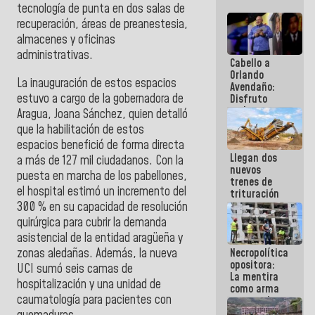
tecnología de punta en dos salas de
recuperación, áreas de preanestesia,
almacenes y oficinas
administrativas.
Cabello a
Orlando
La inauguración de estos espacios
Avendaño:
estuvo a cargo de la gobernadora de
Disfruto
cada vez
Aragua, Joana Sánchez, quien detalló
que escribes
que la habilitación de estos
porque lo
espacios benefició de forma directa
que haces
Llegan dos
es
a más de 127 mil ciudadanos. Con la
nuevos
embarrarla
puesta en marcha de los pabellones,
trenes de
el hospital estimó un incremento del
trituración
para
300 % en su capacidad de resolución
optimizar
quirúrgica para cubrir la demanda
manejo de
asistencial de la entidad aragüeña y
escombros
zonas aledañas. Además, la nueva
Necropolítica
en La Guaira
opositora:
UCI sumó seis camas de
La mentira
hospitalización y una unidad de
como arma
caumatología para pacientes con
contra el
Pueblo