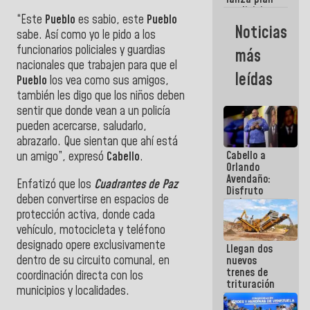
semana
crediticio
“Este
Pueblo
es sabio, este
Pueblo
con subsidio
Noticias
sabe. Así como yo le pido a los
a Juntas de
Condominio
funcionarios policiales y guardias
más
nacionales que trabajen para que el
leídas
Pueblo
los vea como sus amigos,
también les digo que los niños deben
sentir que donde vean a un policía
pueden acercarse, saludarlo,
abrazarlo. Que sientan que ahí está
Cabello a
un amigo”, expresó
Cabello
.
Orlando
Avendaño:
Enfatizó que los
Cuadrantes de Paz
Disfruto
deben convertirse en espacios de
cada vez
protección activa, donde cada
que escribes
porque lo
vehículo, motocicleta y teléfono
que haces
designado opere exclusivamente
Llegan dos
es
dentro de su circuito comunal, en
nuevos
embarrarla
trenes de
coordinación directa con los
trituración
municipios y localidades.
para
optimizar