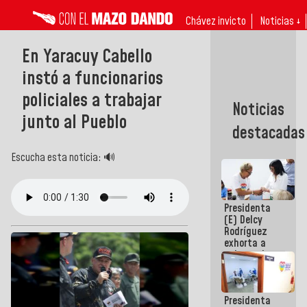
Chávez invicto
Noticias ↓
En Yaracuy Cabello
instó a funcionarios
policiales a trabajar
Noticias
junto al Pueblo
destacadas
Escucha esta noticia: 🔊
Presidenta
(E) Delcy
Rodríguez
exhorta a
gobernadores
y alcaldes a
edificar
casas para
Presidenta
abuelos