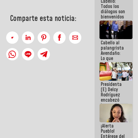
Cabello:
del Sistema
Todos los
Eléctrico
diálogos son
Nacional
Comparte esta noticia:
bienvenidos
siempre que
estén en el
marco de la
Constitución
Cabello al
de la
palangrista
República
Avendaño:
Lo que
vayas a
escribir
hazlo hoy
por que no
Presidenta
sabemos si
(E) Delcy
la semana
Rodríguez
que viene
encabezó
hay
lanzamiento
programa
del Plan
Nacional de
Recreación
¡Alerta
Vacacional
Pueblo!
Entérese del