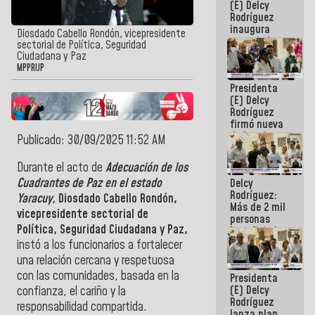
(E) Delcy
Rodríguez
inaugura
Diosdado Cabello Rondón, vicepresidente
casa de los
sectorial de Política, Seguridad
Abuelos
Ciudadana y Paz
Primavera
MPPRIJP
en Caracas
Presidenta
(E) Delcy
Rodríguez
firmó nueva
de Ley de
Publicado: 30/09/2025 11:52 AM
Arrendamiento
aprobada
Durante el acto de
Adecuación de los
por la AN
Cuadrantes de Paz en el estado
Delcy
Rodríguez:
Yaracuy,
Diosdado Cabello Rondón,
Más de 2 mil
vicepresidente sectorial de
personas
Política, Seguridad Ciudadana y Paz,
beneficiadas
con planes
instó a los funcionarios a fortalecer
para
una relación cercana y respetuosa
atención de
con las comunidades, basada en la
Presidenta
emergencia
(E) Delcy
sísmica en
confianza, el cariño y la
Rodríguez
la última
responsabilidad compartida.
lanza plan