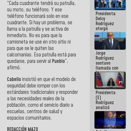
“Cada cuadrante tendrá su patrulla,
manejo de
escombros
su moto, su teléfono. Y ese
Presidenta
en La Guaira
teléfono funcionará solo en ese
Delcy
cuadrante. Si hay un problema, se
Rodríguez
otorgó
llama a la patrulla y se activa de
medalla
inmediato. No es para que la
"Héroe de
camioneta se use en otro sitio ni
Venezuela"
para que se le quiten las
a servidores
Jorge
públicos
calcomanías. Esa patrulla está para
Rodríguez
quedarse, para servir al
Pueblo
”,
sostuvo
afirmó.
llamada con
Dinorah
Figuera y
Cabello
insistió en que el modelo de
acuerdan
seguridad debe romper con los
primer
estándares tradicionales y responder
Presidenta
encuentro
(E)
presencial
a las necesidades reales de la
Rodríguez
para el
población, como el servicio diario a
analizó
diálogo
escuelas, centros de salud y
junto a
gobernadores
espacios comunitarios.
planes de
recuperación
REDACCIÓN MAZO