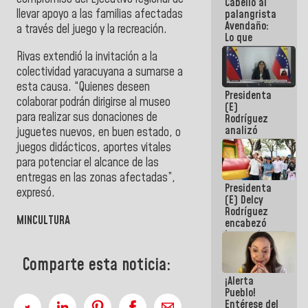
Cabello al
de la
llevar apoyo a las familias afectadas
palangrista
República
Avendaño:
a través del juego y la recreación.
Lo que
vayas a
Rivas extendió la invitación a la
escribir
colectividad yaracuyana a sumarse a
hazlo hoy
por que no
esta causa. “Quienes deseen
Presidenta
sabemos si
colaborar podrán dirigirse al museo
(E)
la semana
para realizar sus donaciones de
Rodríguez
que viene
analizó
hay
juguetes nuevos, en buen estado, o
junto a
programa
juegos didácticos, aportes vitales
gobernadores
para potenciar el alcance de las
planes de
entregas en las zonas afectadas”,
recuperación
Presidenta
del Sistema
expresó.
(E) Delcy
Eléctrico
Rodríguez
Nacional
MINCULTURA
encabezó
lanzamiento
del Plan
Nacional de
Comparte esta noticia:
Recreación
¡Alerta
Vacacional
Pueblo!
Entérese del