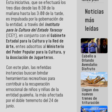
semana
Esta iniciativa, que se efectuará los
crediticio
tres días desde las 8:30 de la
con subsidio
Noticias
a Juntas de
mañana hasta las 3:00 de la tarde,
Condominio
es impulsada por la gobernación de
más
la entidad, a través del
Instituto
leídas
para la Cultura del Estado Yaracuy
(ICEY), en conjunto con el
Gabinete
Estadal para la Cultura y la Red de
Arte,
entes adscritos al
Ministerio
del Poder Popular para la Cultura, y
Cabello a
la Asociación de Jugueteros.
Orlando
Avendaño:
Con este plan, las referidas
Disfruto
instancias buscan brindar
cada vez
que escribes
herramientas recreativas para
porque lo
contribuir a la recuperación
que haces
emocional de niños y niñas de la
Llegan dos
es
nuevos
embarrarla
entidad guaireña, la más afectada
trenes de
por el doble terremoto del 24 de
trituración
junio.
para
optimizar