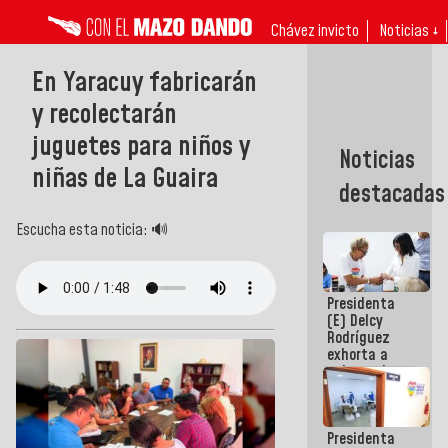
Chávez invicto
Noticias ↓
En Yaracuy fabricarán
y recolectarán
juguetes para niños y
Noticias
niñas de La Guaira
destacadas
Escucha esta noticia: 🔊
Presidenta
(E) Delcy
Rodríguez
exhorta a
gobernadores
y alcaldes a
edificar
casas para
Presidenta
abuelos