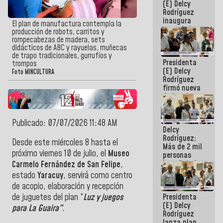
(E) Delcy
Rodríguez
inaugura
El plan de manufactura contempla la
casa de los
producción de robots, carritos y
Abuelos
rompecabezas de madera, sets
Primavera
didácticos de ABC y rayuelas, muñecas
en Caracas
de trapo tradicionales, gurrufíos y
Presidenta
trompos
(E) Delcy
Foto MINCULTURA
Rodríguez
firmó nueva
de Ley de
Arrendamiento
aprobada
por la AN
Publicado: 07/07/2026 11:48 AM
Delcy
Rodríguez:
Desde este miércoles 8 hasta el
Más de 2 mil
próximo viernes 10 de julio, el
Museo
personas
beneficiadas
Carmelo Fernández de San Felipe
,
con planes
estado
Yaracuy
, servirá como centro
para
de acopio, elaboración y recepción
atención de
Presidenta
de juguetes del plan “
Luz y juegos
emergencia
(E) Delcy
sísmica en
para La Guaira”
.
Rodríguez
la última
lanza plan