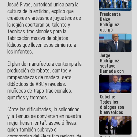
manejo de
Josué Rivas, autoridad única para la
escombros
cultura de la entidad, explicó que
Presidenta
en La Guaira
creadores y artesanos jugueteros de
Delcy
Rodríguez
la región aportarán su talento y
otorgó
técnicas tradicionales para la
medalla
fabricación masiva de objetos
"Héroe de
lúdicos que lleven esparcimiento a
Venezuela"
a servidores
los infantes.
Jorge
públicos
Rodríguez
El plan de manufactura contempla la
sostuvo
producción de robots, carritos y
llamada con
Dinorah
rompecabezas de madera, sets
Figuera y
didácticos de ABC y rayuelas,
acuerdan
muñecas de trapo tradicionales,
primer
Cabello:
encuentro
gurrufíos y trompos.
Todos los
presencial
diálogos son
para el
“Ante las dificultades, la solidaridad
bienvenidos
diálogo
y la ternura se convierten en nuestra
siempre que
estén en el
mejor herramienta”, aseveró Rivas,
marco de la
quien también subrayó el
Constitución
compromiso del Ejecutivo regional de