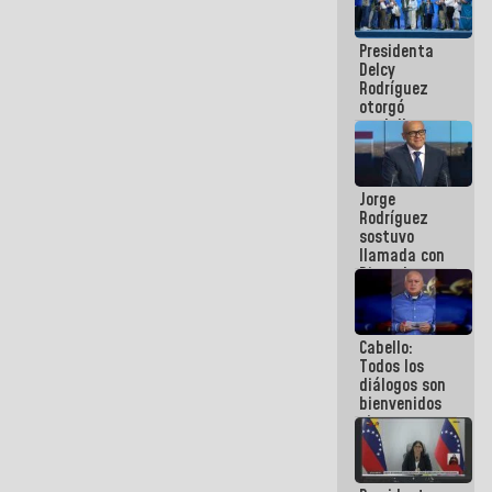
manejo de
escombros
Presidenta
en La Guaira
Delcy
Rodríguez
otorgó
medalla
"Héroe de
Venezuela"
a servidores
Jorge
públicos
Rodríguez
sostuvo
llamada con
Dinorah
Figuera y
acuerdan
primer
Cabello:
encuentro
Todos los
presencial
diálogos son
para el
bienvenidos
diálogo
siempre que
estén en el
marco de la
Constitución