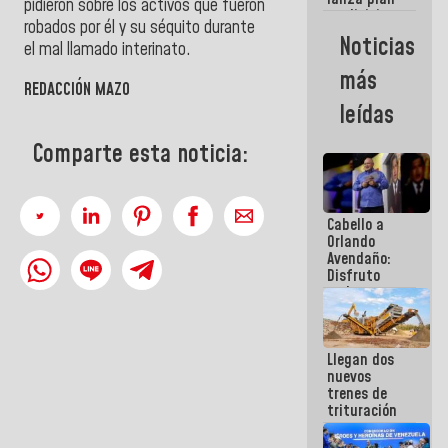
semana
pidieron sobre los activos que fueron
crediticio
robados por él y su séquito durante
con subsidio
Noticias
el mal llamado interinato.
a Juntas de
Condominio
más
REDACCIÓN MAZO
leídas
Comparte esta noticia:
Cabello a
Orlando
Avendaño:
Disfruto
cada vez
que escribes
porque lo
que haces
Llegan dos
es
nuevos
embarrarla
trenes de
trituración
para
optimizar