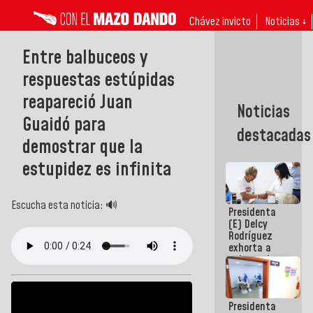
Chávez invicto
Noticias ↓
Entre balbuceos y
respuestas estúpidas
reapareció Juan
Noticias
Guaidó para
destacadas
demostrar que la
estupidez es infinita
Escucha esta noticia: 🔊
Presidenta
(E) Delcy
Rodríguez
exhorta a
gobernadores
y alcaldes a
edificar
casas para
Presidenta
abuelos