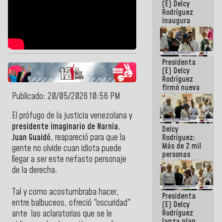
(E) Delcy
Rodríguez
inaugura
casa de los
Abuelos
Primavera
en Caracas
Presidenta
(E) Delcy
Rodríguez
firmó nueva
Publicado: 20/05/2026 10:56 PM
de Ley de
Arrendamiento
aprobada
El prófugo de la justicia venezolana y
por la AN
presidente imaginario de Narnia
,
Delcy
Juan Guaidó
, reapareció para que la
Rodríguez:
Más de 2 mil
gente no olvide cuan idiota puede
personas
llegar a ser este nefasto personaje
beneficiadas
de la derecha.
con planes
para
atención de
Tal y como acostumbraba hacer,
Presidenta
emergencia
entre balbuceos, ofreció "oscuridad"
(E) Delcy
sísmica en
Rodríguez
la última
ante las aclaratorias que se le
lanza plan