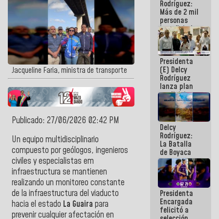
Rodríguez:
Más de 2 mil
personas
beneficiadas
con planes
para
atención de
Presidenta
emergencia
(E) Delcy
sísmica en
Jacqueline Faria, ministra de transporte
Rodríguez
la última
lanza plan
semana
crediticio
con subsidio
a Juntas de
Condominio
Publicado: 27/06/2026 02:42 PM
Delcy
Rodríguez:
Un equipo multidisciplinario
La Batalla
compuesto por geólogos, ingenieros
de Boyaca
representa
civiles y especialistas em
un capítulo
infraestructura se mantienen
decisivo en
realizando un monitoreo constante
la gesta
de la infraestructura del viaducto
Presidenta
emancipadora
Encargada
de nuestra
hacia el estado
La Guaira
para
felicitó a
América
prevenir cualquier afectación en
selección