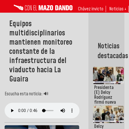
Chávez invicto
Noticias ↓
Equipos
multidisciplinarios
mantienen monitoreo
Noticias
constante de la
destacadas
infraestructura del
viaducto hacia La
Guaira
Presidenta
(E) Delcy
Escucha esta noticia: 🔊
Rodríguez
firmó nueva
de Ley de
Arrendamiento
aprobada
por la AN
Delcy