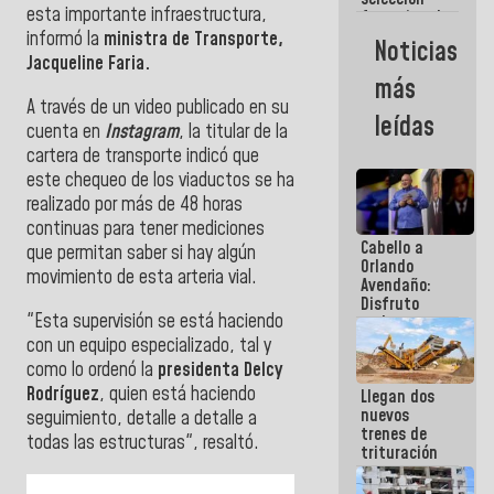
esta importante infraestructura,
femenina de
baloncesto
informó la
ministra de Transporte,
Noticias
por su
Jacqueline Faria.
clasificación
más
a la
A través de un video publicado en su
AmeriCup
leídas
2027
cuenta en
Instagram
, la titular de la
cartera de transporte indicó que
este chequeo de los viaductos se ha
realizado por más de 48 horas
continuas para tener mediciones
Cabello a
que permitan saber si hay algún
Orlando
movimiento de esta arteria vial.
Avendaño:
Disfruto
"Esta supervisión se está haciendo
cada vez
que escribes
con un equipo especializado, tal y
porque lo
como lo ordenó la
presidenta Delcy
que haces
Rodríguez
, quien está haciendo
Llegan dos
es
nuevos
embarrarla
seguimiento, detalle a detalle a
trenes de
todas las estructuras", resaltó.
trituración
para
optimizar