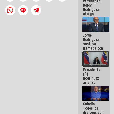
Presidenta
abordar
Delcy
planes de
Rodríguez
acción
otorgó
medalla
"Héroe de
Venezuela"
a servidores
Jorge
públicos
Rodríguez
sostuvo
llamada con
Dinorah
Figuera y
acuerdan
primer
Presidenta
encuentro
(E)
presencial
Rodríguez
para el
analizó
diálogo
junto a
gobernadores
planes de
recuperación
Cabello:
del Sistema
Todos los
Eléctrico
diálogos son
Nacional