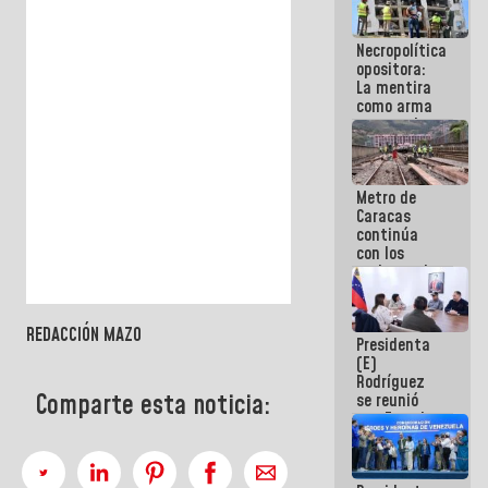
manejo de
escombros
Necropolítica
en La Guaira
opositora:
La mentira
como arma
contra el
Pueblo
Metro de
Caracas
continúa
con los
trabajos de
mantenimiento
e inspección
en la Línea 2
REDACCIÓN MAZO
Presidenta
(E)
Rodríguez
Comparte esta noticia:
se reunió
con Estado
Mayor
Eléctrico
para