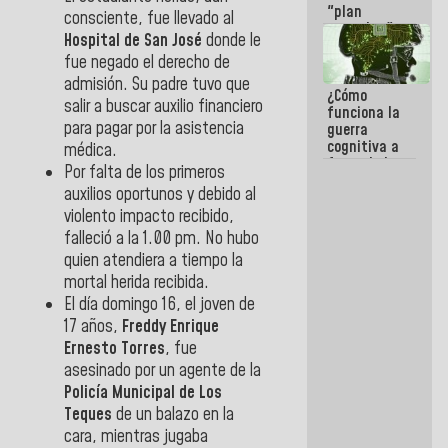
"plan
consciente, fue llevado al
enjambre"
Hospital de San José
donde le
de La Sayo
fue negado el derecho de
para
sabotear el
admisión. Su padre tuvo que
¿Cómo
diálogo y
salir a buscar auxilio financiero
funciona la
promover el
para pagar por la asistencia
guerra
caos
cognitiva a
médica.
favor de la
Por falta de los primeros
narrativa
auxilios oportunos y debido al
hegemónica?
(1)
violento impacto recibido,
falleció a la 1.00 pm. No hubo
quien atendiera a tiempo la
mortal herida recibida.
El día domingo 16, el joven de
17 años,
Freddy Enrique
Ernesto Torres
, fue
asesinado por un agente de la
Policía Municipal de Los
Teques
de un balazo en la
cara, mientras jugaba