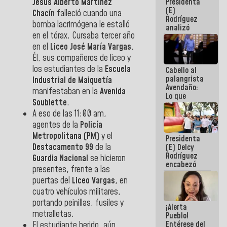
Jesús Alberto Martínez
Presidenta
de la
(E)
República
Chacín
falleció cuando una
Rodríguez
bomba lacrimógena le estalló
analizó
en el tórax. Cursaba tercer año
junto a
gobernadores
en el
Liceo José María Vargas.
planes de
Él, sus compañeros de liceo y
recuperación
los estudiantes de la
Escuela
Cabello al
del Sistema
palangrista
Eléctrico
Industrial de Maiquetía
Avendaño:
Nacional
manifestaban en la
Avenida
Lo que
Soublette
.
vayas a
A eso de las 11:00 am,
escribir
hazlo hoy
agentes de la
Policía
por que no
Metropolitana (PM)
y el
Presidenta
sabemos si
Destacamento 99
de la
(E) Delcy
la semana
Rodríguez
que viene
Guardia Nacional
se hicieron
encabezó
hay
presentes, frente a las
lanzamiento
programa
puertas del
Liceo Vargas
, en
del Plan
Nacional de
cuatro vehículos militares,
Recreación
portando peinillas, fusiles y
¡Alerta
Vacacional
metralletas.
Pueblo!
Entérese del
El estudiante herido, aún