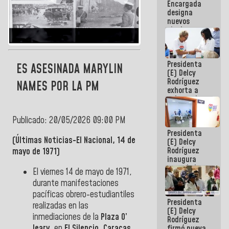
Encargada
Centroamericanos
designa
nuevos
titulares en
el
Viceministerio
de Energía
Presidenta
Eléctrica y
ES ASESINADA MARYLIN
(E) Delcy
CORPOELEC
Rodríguez
NAMES POR LA PM
exhorta a
gobernadores
y alcaldes a
edificar
Publicado: 20/05/2026 09:00 PM
casas para
Presidenta
abuelos
(Últimas Noticias-El Nacional, 14 de
(E) Delcy
Rodríguez
mayo de 1971)
inaugura
casa de los
El viernes 14 de mayo de 1971,
Abuelos
durante manifestaciones
Primavera
pacíficas obrero-estudiantiles
en Caracas
Presidenta
realizadas en las
(E) Delcy
inmediaciones de la
Plaza O’
Rodríguez
leary,
en
El Silencio
,
Caracas
,
firmó nueva