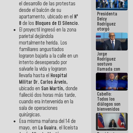
el desarrollo de las protestas
manejo de
escombros
desde el balcón de su
Presidenta
en La Guaira
apartamento, ubicado en el
Nº
Delcy
8
de los
Bloques de El Silencio
.
Rodríguez
otorgó
El proyectil ingresó en la zona
medalla
parietal dejándola
"Héroe de
mortalmente herida. Los
Venezuela"
familiares angustiados
a servidores
Jorge
públicos
lograron bajarla a la calle en un
Rodríguez
intento desesperado por
sostuvo
salvarle la vida y lograron
llamada con
Dinorah
llevarla hasta el
Hospital
Figuera y
Militar Dr. Carlos Árvelo,
acuerdan
ubicado en
San Martín,
donde
primer
Cabello:
encuentro
falleció dos horas más tarde,
Todos los
presencial
cuando era intervenida en la
diálogos son
para el
sala de operaciones
bienvenidos
diálogo
siempre que
quirúrgicas.
estén en el
Esa misma mañana del 14 de
marco de la
mayo, en
La Guaira
, el liceísta
Constitución