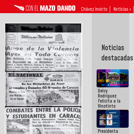
Chávez invicto
Noticias ↓
Noticias
destacadas
Delcy
Rodríguez
felicita a la
Vinotinto
Sub 20
campeona
frente
México Sub
Presidenta
23 en los