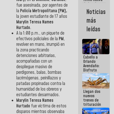
de Ley de
fue asesinada, por agentes de
Arrendamiento
la
Policía Metropolitana (PM),
Noticias
aprobada
la joven estudiante de 17 años
por la AN
más
Marylin Teresa Names
Hurtado
.
leídas
A la 1:00 p.m., un piquete de
efectivos policiales de la
PM
,
revolver en mano, irrumpió en
la zona practicando
detenciones arbitrarias,
Cabello a
acompañadas con un
Orlando
Avendaño:
despliegue masivo de
Disfruto
perdigones, balas, bombas
cada vez
lacrimógenas, peinillazos y
que escribes
porque lo
patadas propinadas contra la
que haces
humanidad de los obreros y
Llegan dos
es
estudiantes desarmados.
nuevos
embarrarla
Marylin Teresa Names
trenes de
trituración
Hurtado
fue víctima de estos
para
disparos mientras observaba
optimizar