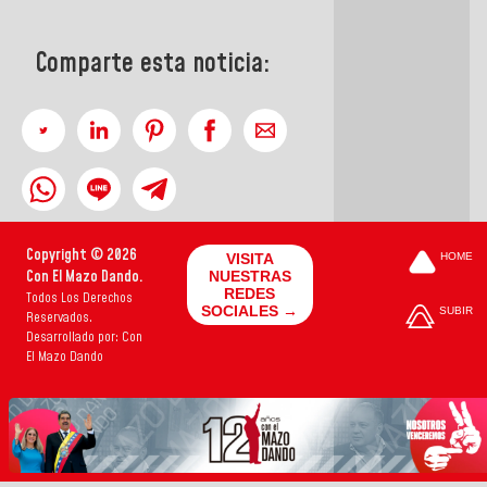
Comparte esta noticia:
Copyright © 2026
VISITA
HOME
Con El Mazo Dando.
NUESTRAS
REDES
Todos Los Derechos
SOCIALES →
SUBIR
Reservados.
Desarrollado por: Con
El Mazo Dando