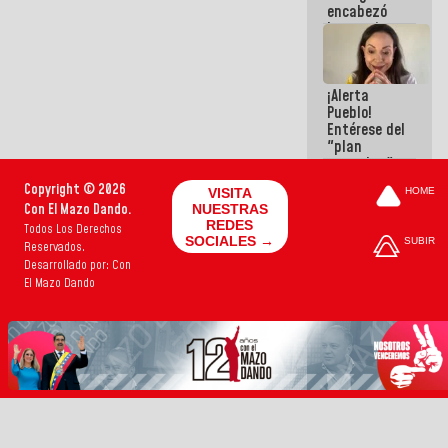
encabezó
hay
lanzamiento
programa
del Plan
Nacional de
Recreación
¡Alerta
Vacacional
Pueblo!
Entérese del
"plan
enjambre"
de La Sayo
Copyright © 2026
VISITA
HOME
para
Con El Mazo Dando.
NUESTRAS
sabotear el
REDES
Todos Los Derechos
diálogo y
SOCIALES →
SUBIR
Reservados.
promover el
caos
Desarrollado por: Con
El Mazo Dando