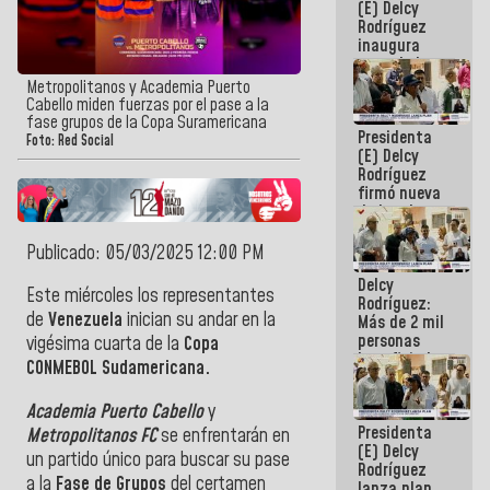
(E) Delcy
Rodríguez
inaugura
casa de los
Abuelos
Metropolitanos y Academia Puerto
Primavera
Cabello miden fuerzas por el pase a la
en Caracas
fase grupos de la Copa Suramericana
Presidenta
Foto: Red Social
(E) Delcy
Rodríguez
firmó nueva
de Ley de
Arrendamiento
aprobada
Publicado: 05/03/2025 12:00 PM
por la AN
Delcy
Este miércoles los representantes
Rodríguez:
de
Venezuela
inician su andar en la
Más de 2 mil
personas
vigésima cuarta de la
Copa
beneficiadas
CONMEBOL Sudamericana.
con planes
para
Academia Puerto Cabello
y
atención de
Presidenta
emergencia
Metropolitanos FC
se enfrentarán en
(E) Delcy
sísmica en
un partido único para buscar su pase
Rodríguez
la última
a la
Fase de Grupos
del certamen
lanza plan