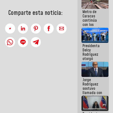
manejo de
escombros
Comparte esta noticia:
Metro de
en La Guaira
Caracas
continúa
con los
trabajos de
mantenimiento
e inspección
en la Línea 2
Presidenta
Delcy
Rodríguez
otorgó
medalla
"Héroe de
Venezuela"
a servidores
Jorge
públicos
Rodríguez
sostuvo
llamada con
Dinorah
Figuera y
acuerdan
primer