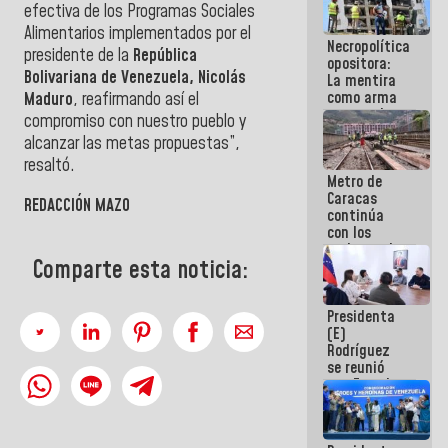
efectiva de los Programas Sociales
manejo de
escombros
Alimentarios implementados por el
Necropolítica
en La Guaira
presidente de la
República
opositora:
Bolivariana de Venezuela, Nicolás
La mentira
como arma
Maduro
, reafirmando así el
contra el
compromiso con nuestro pueblo y
Pueblo
alcanzar las metas propuestas”,
resaltó.
Metro de
Caracas
REDACCIÓN MAZO
continúa
con los
trabajos de
Comparte esta noticia:
mantenimiento
e inspección
en la Línea 2
Presidenta
(E)
Rodríguez
se reunió
con Estado
Mayor
Eléctrico
para