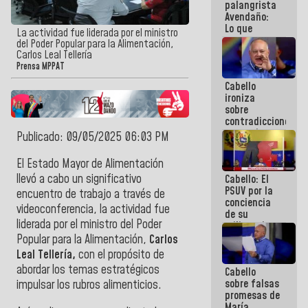
palangrista
Avendaño:
Lo que
La actividad fue liderada por el ministro
vayas a
del Poder Popular para la Alimentación,
escribir
Carlos Leal Tellería
hazlo hoy
Prensa MPPAT
por que no
Cabello
sabemos si
ironiza
la semana
sobre
que viene
contradicciones
hay
y mentiras
programa
Publicado: 09/05/2025 06:03 PM
de María
Machado:
El Estado Mayor de Alimentación
¡Créanle!
llevó a cabo un significativo
Cabello: El
PSUV por la
encuentro de trabajo a través de
conciencia
videoconferencia, la actividad fue
de su
liderada por el ministro del Poder
militancia
es la
Popular para la Alimentación,
Carlos
organización
Leal Tellería,
con el propósito de
política más
abordar los temas estratégicos
Cabello
sólida de
sobre falsas
Venezuela
impulsar los rubros alimenticios.
promesas de
María