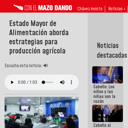
Chávez invicto
Noticias ↓
Estado Mayor de
Alimentación aborda
estrategias para
Noticias
producción agrícola
destacadas
Escucha esta noticia: 🔊
Cabello: Los
niños y las
niñas son la
razón
fundamental
de todo lo
que
estamos
Cabello al
haciendo