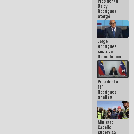
Presidenta
abordar
Delcy
planes de
Rodríguez
acción
otorgó
medalla
"Héroe de
Venezuela"
a servidores
Jorge
públicos
Rodríguez
sostuvo
llamada con
Dinorah
Figuera y
acuerdan
primer
Presidenta
encuentro
(E)
presencial
Rodríguez
para el
analizó
diálogo
junto a
gobernadores
planes de
recuperación
Ministro
del Sistema
Cabello
Eléctrico
supervisa
Nacional