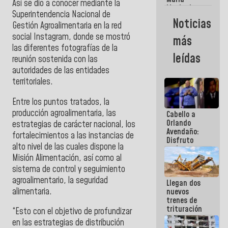
Así se dio a conocer mediante la
Machado:
Superintendencia Nacional de
¿Quién le
Noticias
Gestión Agroalimentaria en la red
puede creer?
¿Y la gente
social Instagram, donde se mostró
más
que ella iba
las diferentes fotografías de la
a salvar en
leídas
reunión sostenida con las
La Guaira?
autoridades de las entidades
territoriales.
Entre los puntos tratados, la
producción agroalimentaria, las
Cabello a
Orlando
estrategias de carácter nacional, los
Avendaño:
fortalecimientos a las instancias de
Disfruto
alto nivel de las cuales dispone la
cada vez
Misión Alimentación, así como al
que escribes
porque lo
sistema de control y seguimiento
que haces
agroalimentario, la seguridad
Llegan dos
es
alimentaria.
nuevos
embarrarla
trenes de
trituración
“Esto con el objetivo de profundizar
para
en las estrategias de distribución
optimizar