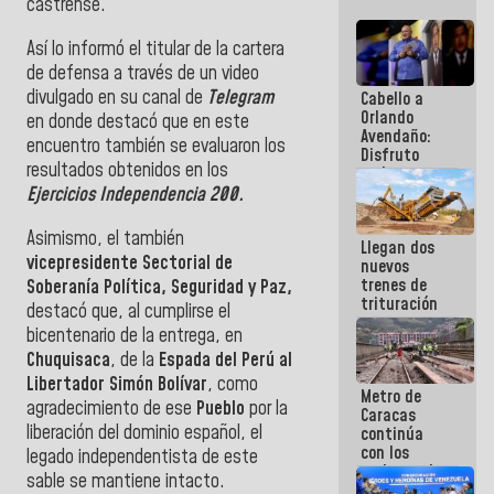
castrense.
Así lo informó el titular de la cartera
de defensa a través de un video
divulgado en su canal de
Telegram
Cabello a
Orlando
en donde destacó que en este
Avendaño:
encuentro también se evaluaron los
Disfruto
resultados obtenidos en los
cada vez
que escribes
Ejercicios Independencia 200.
porque lo
que haces
Asimismo, el también
Llegan dos
es
vicepresidente Sectorial de
nuevos
embarrarla
trenes de
Soberanía Política, Seguridad y Paz,
trituración
destacó que, al cumplirse el
para
bicentenario de la entrega, en
optimizar
Chuquisaca
, de la
Espada del Perú al
manejo de
escombros
Libertador Simón Bolívar
, como
Metro de
en La Guaira
agradecimiento de ese
Pueblo
por la
Caracas
liberación del dominio español, el
continúa
con los
legado independentista de este
trabajos de
sable se mantiene intacto.
mantenimiento