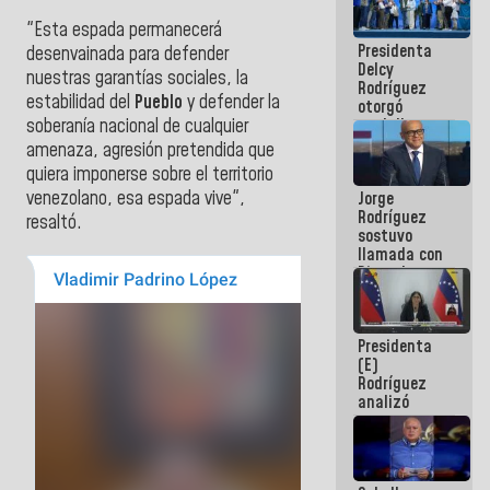
e inspección
"Esta espada permanecerá
en la Línea 2
Presidenta
desenvainada para defender
Delcy
nuestras garantías sociales, la
Rodríguez
estabilidad del
Pueblo
y defender la
otorgó
medalla
soberanía nacional de cualquier
"Héroe de
amenaza, agresión pretendida que
Venezuela"
quiera imponerse sobre el territorio
a servidores
venezolano, esa espada vive",
Jorge
públicos
Rodríguez
resaltó.
sostuvo
llamada con
Dinorah
Figuera y
acuerdan
primer
Presidenta
encuentro
(E)
presencial
Rodríguez
para el
analizó
diálogo
junto a
gobernadores
planes de
recuperación