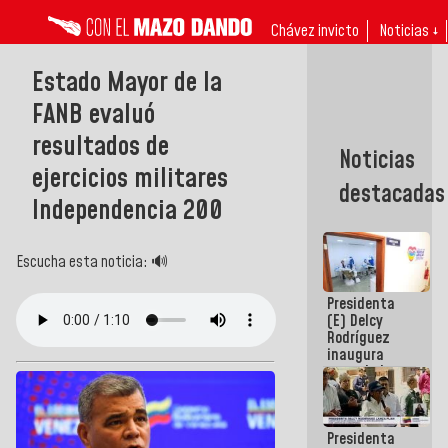
Chávez invicto
Noticias ↓
Estado Mayor de la
FANB evaluó
resultados de
Noticias
ejercicios militares
destacadas
Independencia 200
Escucha esta noticia: 🔊
Presidenta
(E) Delcy
Rodríguez
inaugura
casa de los
Abuelos
Primavera
en Caracas
Presidenta