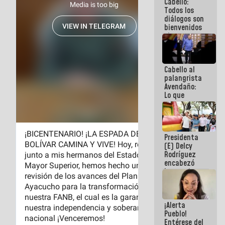
Cabello:
del Sistema
Todos los
Eléctrico
diálogos son
Nacional
bienvenidos
siempre que
estén en el
marco de la
Constitución
Cabello al
de la
palangrista
República
Avendaño:
Lo que
vayas a
escribir
hazlo hoy
por que no
Presidenta
sabemos si
(E) Delcy
la semana
Rodríguez
que viene
encabezó
hay
lanzamiento
programa
del Plan
Nacional de
Recreación
¡Alerta
Vacacional
Pueblo!
Entérese del