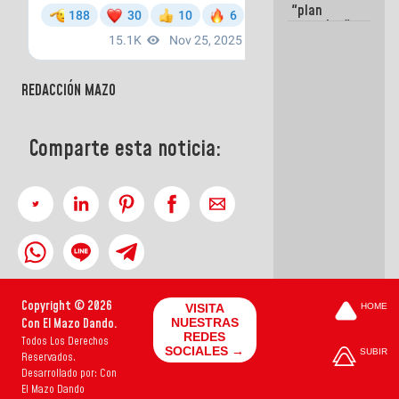
"plan
enjambre"
de La Sayo
para
sabotear el
diálogo y
REDACCIÓN MAZO
promover el
caos
Comparte esta noticia:
Copyright © 2026
VISITA
HOME
Con El Mazo Dando.
NUESTRAS
REDES
Todos Los Derechos
SOCIALES →
SUBIR
Reservados.
Desarrollado por: Con
El Mazo Dando