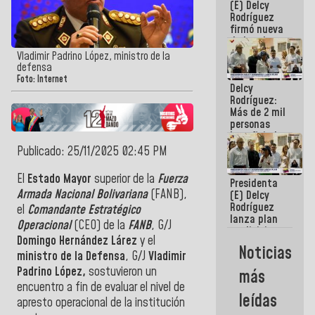
(E) Delcy
Rodríguez
firmó nueva
de Ley de
Arrendamiento
Vladimir Padrino López, ministro de la
aprobada
defensa
por la AN
Foto: Internet
Delcy
Rodríguez:
Más de 2 mil
personas
beneficiadas
con planes
Publicado: 25/11/2025 02:45 PM
para
atención de
El
Estado Mayor
superior de la
Fuerza
Presidenta
emergencia
Armada Nacional Bolivariana
(FANB),
(E) Delcy
sísmica en
Rodríguez
la última
el
Comandante Estratégico
lanza plan
semana
Operacional
(CEO) de la
FANB
, G/J
crediticio
Domingo Hernández Lárez
y el
con subsidio
Noticias
a Juntas de
ministro de la Defensa
, G/J
Vladimir
Condominio
Padrino López,
sostuvieron un
más
encuentro a fin de evaluar el nivel de
leídas
apresto operacional de la institución