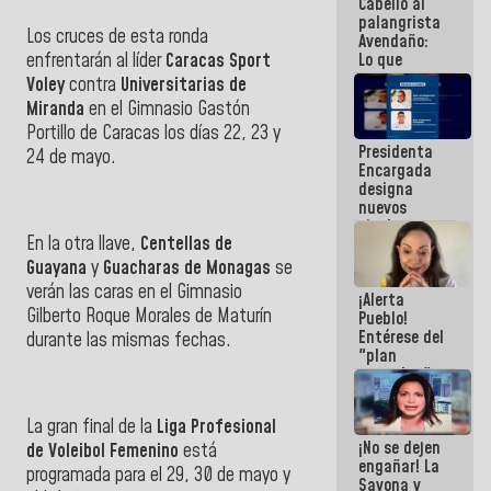
Cabello al
de la
palangrista
República
Los cruces de esta ronda
Avendaño:
enfrentarán al líder
Caracas Sport
Lo que
vayas a
Voley
contra
Universitarias de
escribir
Miranda
en el Gimnasio Gastón
hazlo hoy
Portillo de Caracas los días 22, 23 y
por que no
Presidenta
sabemos si
24 de mayo.
Encargada
la semana
designa
que viene
nuevos
hay
titulares en
programa
En la otra llave,
Centellas de
el
Viceministerio
Guayana
y
Guacharas de Monagas
se
de Energía
verán las caras en el Gimnasio
¡Alerta
Eléctrica y
Gilberto Roque Morales de Maturín
Pueblo!
CORPOELEC
Entérese del
durante las mismas fechas.
"plan
enjambre"
de La Sayo
para
La gran final de la
Liga Profesional
sabotear el
¡No se dejen
diálogo y
de Voleibol Femenino
está
engañar! La
promover el
programada para el 29, 30 de mayo y
Sayona y
caos