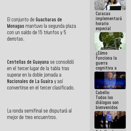
porque lo
que haces
Caracas
es
implementará
embarrarla
El conjunto de
Guacharas de
horario
Monagas
mantuvo la segunda plaza
especial
con un saldo de 15 triunfos y 5
para
adaptarse
derrotas.
al plan de
ahorro
¿Cómo
energético
funciona la
Centellas de Guayana
se consolidó
guerra
cognitiva a
en el tercer lugar de la tabla tras
favor de la
superar en la doble jornada a
narrativa
Nacionales de La Guaira
y así
hegemónica?
convertirse en el tercer clasificado.
(1)
Cabello:
Todos los
diálogos son
bienvenidos
La ronda semifinal se disputará al
siempre que
mejor de tres encuentros.
estén en el
marco de la
Constitución