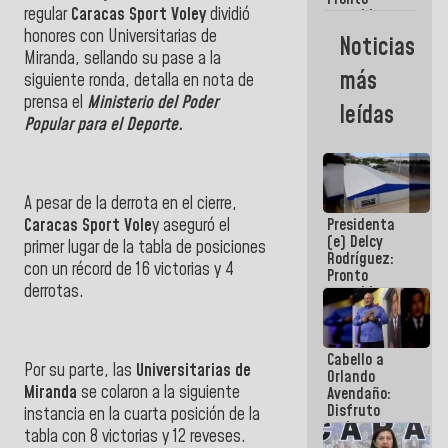
regular
Caracas Sport Voley
dividió
restableceremos
las
honores con Universitarias de
Noticias
operaciones
Miranda, sellando su pase a la
en el
más
siguiente ronda, detalla en nota de
Aeropuerto
Internacional
prensa el
Ministerio del Poder
leídas
de
Popular para el Deporte.
Maiquetía
A pesar de la derrota en el cierre,
Caracas Sport Vole
y aseguró el
Presidenta
(e) Delcy
primer lugar de la tabla de posiciones
Rodríguez:
con un récord de 16 victorias y 4
Pronto
derrotas.
restableceremos
las
operaciones
en el
Cabello a
Aeropuerto
Por su parte, las
Universitarias de
Orlando
Internacional
Miranda
se colaron a la siguiente
Avendaño:
de
Disfruto
Maiquetía
instancia en la cuarta posición de la
cada vez
tabla con 8 victorias y 12 reveses.
que escribes