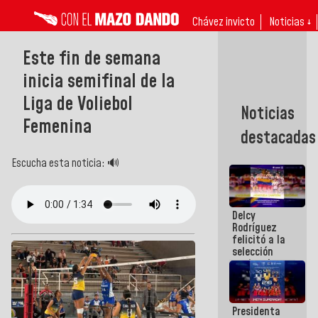
Chávez invicto
Noticias ↓
Este fin de semana
inicia semifinal de la
Liga de Voliebol
Noticias
Femenina
destacadas
Escucha esta noticia: 🔊
Delcy
Rodríguez
felicitó a la
selección
nacional
masculina
de voleibol
campeona
Presidenta
de la Copa