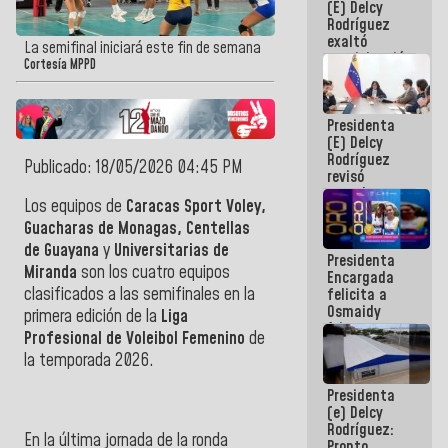
(E) Delcy
Panamericana
Rodríguez
Sub-17
exaltó
La semifinal iniciará este fin de semana
participación
Cortesía MPPD
de
Venezuela
en Juegos
Presidenta
Centroamericanos
(E) Delcy
y del Caribe
Rodríguez
2026
Publicado: 18/05/2026 04:45 PM
revisó
agenda
Los equipos de
Caracas Sport Voley,
económica y
ejecución de
Guacharas de Monagas, Centellas
fondos de
de Guayana
y
Universitarias de
Presidenta
emergencia
Miranda
son los cuatro equipos
Encargada
post-sismos
clasificados a las semifinales en la
felicita a
Osmaidy
primera edición de la
Liga
Arias y
Profesional de Voleibol Femenino
de
Giraly
la temporada 2026.
Marcano por
hacer
Presidenta
historia en
(e) Delcy
los
Rodríguez:
Centroamericanos
En la última jornada de la ronda
Pronto