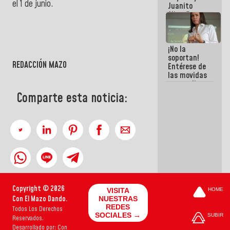
el 1 de junio.
Juanito
Alimaña son
harina del
mismo
costal
¡No la
soportan!
REDACCIÓN MAZO
Entérese de
las movidas
que realizan
antiguos
Comparte esta noticia:
cómplices
de La Sayo
para
sacudírsela
Copyright © 2026
VISITA
HOME
Con El Mazo Dando.
NUESTRAS
REDES
Todos Los Derechos
SOCIALES →
SUBIR
Reservados.
Desarrollado por: Con