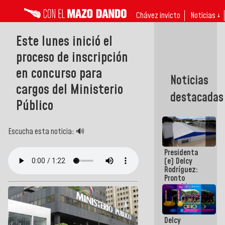
Chávez invicto
Noticias ↓
Este lunes inició el
proceso de inscripción
en concurso para
Noticias
cargos del Ministerio
destacadas
Público
Escucha esta noticia: 🔊
Presidenta
(e) Delcy
Rodríguez:
Pronto
restableceremos
las
operaciones
en el
Delcy
Aeropuerto