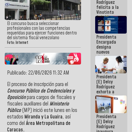
Rodríguez
Internacional
felicita a la
de
Vinotinto
Maiquetía
Sub 20
campeona
El concurso busca seleccionar
frente
profesionales con las competencias
México Sub
requeridas para ejercer funciones dentro
Presidenta
23 en los
del sistema fiscal venezolano
Encargada
Centroamericanos
Foto: Internet
designa
nuevos
titulares en
el
Viceministerio
de Energía
Publicado: 22/06/2026 11:32 AM
Presidenta
Eléctrica y
(E) Delcy
CORPOELEC
El proceso de inscripción para el
Rodríguez
Concurso Público de Credenciales y
exhorta a
gobernadores
Oposición
para cargos de fiscales y
y alcaldes a
fiscales auxiliares del
Ministerio
edificar
Público
(MP) inició este lunes en los
casas para
Presidenta
estados
Miranda y La Guaira
, así
abuelos
(E) Delcy
como del
Área Metropolitana de
Rodríguez
Caracas.
inaugura