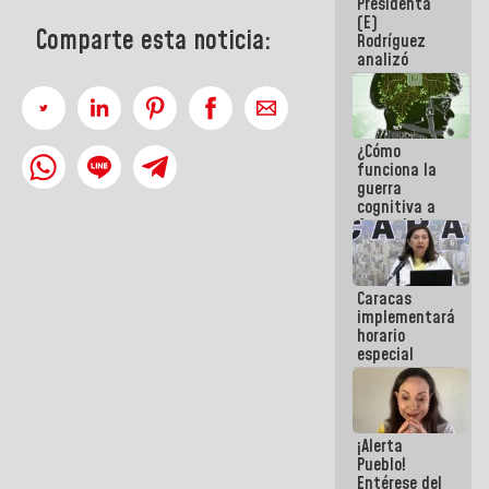
Presidenta
sabemos si
(E)
la semana
Comparte esta noticia:
Rodríguez
que viene
analizó
hay
junto a
programa
gobernadores
planes de
recuperación
¿Cómo
del Sistema
funciona la
Eléctrico
guerra
Nacional
cognitiva a
favor de la
narrativa
hegemónica?
(1)
Caracas
implementará
horario
especial
para
adaptarse
al plan de
ahorro
¡Alerta
energético
Pueblo!
Entérese del