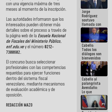
Venezuela"
con una vigencia máxima de tres
a servidores
meses al momento de la inscripción.
Jorge
públicos
Rodríguez
Las autoridades informaron que los
sostuvo
llamada con
interesados pueden obtener más
Dinorah
detalles sobre el proceso a través de
Figuera y
la página web de la
Escuela Nacional
acuerdan
de Fiscales del Ministerio Público,
primer
Cabello:
encuentro
enf.edu.ve
y el número
0212-
Todos los
presencial
7300602.
diálogos son
para el
bienvenidos
diálogo
El concurso busca seleccionar
siempre que
estén en el
profesionales con las competencias
marco de la
requeridas para ejercer funciones
Constitución
dentro del sistema fiscal
Cabello al
de la
palangrista
República
venezolano, mediante mecanismos
Avendaño:
de evaluación académica y de
Lo que
oposición.
vayas a
escribir
hazlo hoy
REDACCIÓN MAZO
por que no