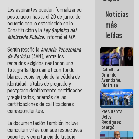
casa de los
Los aspirantes pueden formalizar su
Abuelos
Noticias
Primavera
postulación hasta el 26 de junio, de
en Caracas
acuerdo con lo establecido en la
más
Constitución y la
Ley Orgánica del
leídas
Ministerio Público
, informó el
MP
.
Según reseñó la
Agencia Venezolana
de Noticias
(AVN), entre los
recaudos exigidos destacan una
Cabello a
fotografía tipo carnet con fondo
Orlando
blanco, copia legible de la cédula de
Avendaño:
identidad, títulos de pregrado y
Disfruto
postgrado debidamente certificados
cada vez
que escribes
y registrados, además de las
porque lo
certificaciones de calificaciones
que haces
correspondientes.
Presidenta
es
Delcy
embarrarla
Rodríguez
La documentación también incluye
otorgó
currículum vitae con sus respectivos
medalla
soportes y constancia de trabajo
"Héroe de