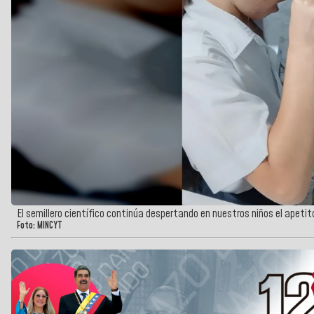
El semillero científico continúa despertando en nuestros niños el apetit
Foto: MINCYT