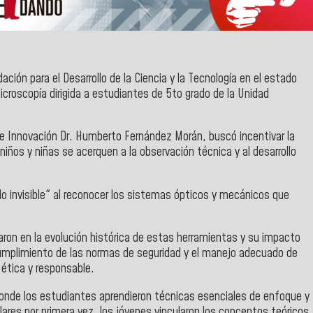
ción para el Desarrollo de la Ciencia y la Tecnología en el estado
icroscopía dirigida a estudiantes de 5to grado de la Unidad
a e Innovación Dr. Humberto Fernández Morán, buscó incentivar la
 niños y niñas se acerquen a la observación técnica y al desarrollo
ndo invisible" al reconocer los sistemas ópticos y mecánicos que
aron en la evolución histórica de estas herramientas y su impacto
 cumplimiento de las normas de seguridad y el manejo adecuado de
a ética y responsable.
onde los estudiantes aprendieron técnicas esenciales de enfoque y
lares por primera vez, los jóvenes vincularon los conceptos teóricos