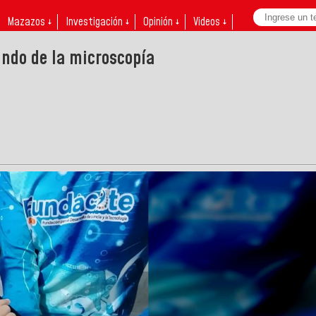
Mazazos ↓
Investigación ↓
Opinión ↓
Videos ↓
ndo de la microscopía