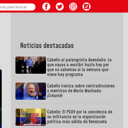
Noticias destacadas
Cabello al palangrista Avendaño: Lo
que vayas a escribir hazlo hoy por
que no sabemos si la semana que
viene hay programa
Cabello ironiza sobre contradicciones
y mentiras de María Machado:
¡Créanle!
Cabello: El PSUV por la conciencia de
su militancia es la organización
política más sólida de Venezuela