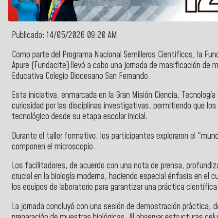
Publicado: 14/05/2026 09:20 AM
Como parte del Programa Nacional Semilleros Científicos, la Funda
Apure (Fundacite) llevó a cabo una jornada de masificación de m
Educativa Colegio Diocesano San Fernando.
Esta iniciativa, enmarcada en la Gran Misión Ciencia, Tecnologí
curiosidad por las disciplinas investigativas, permitiendo que los
tecnológico desde su etapa escolar inicial.
Durante el taller formativo, los participantes exploraron el "mu
componen el microscopio.
Los facilitadores, de acuerdo con una nota de prensa, profundiz
crucial en la biología moderna, haciendo especial énfasis en el
los equipos de laboratorio para garantizar una práctica científic
La jornada concluyó con una sesión de demostración práctica, d
preparación de muestras biológicas. Al observar estructuras celu