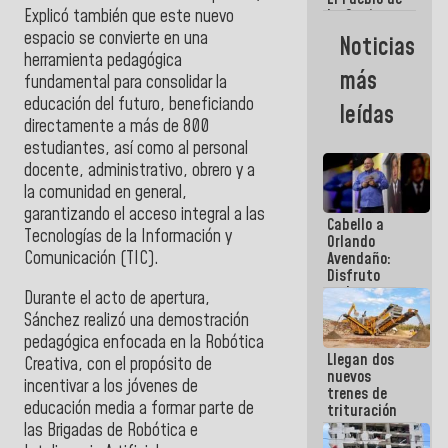
Explicó también que este nuevo
La Guaira
siempre
espacio se convierte en una
Noticias
estará
herramienta pedagógica
acompañada
más
fundamental para consolidar la
por el
Gobierno
educación del futuro, beneficiando
leídas
Nacional
directamente a más de 800
estudiantes, así como al personal
docente, administrativo, obrero y a
la comunidad en general,
garantizando el acceso integral a las
Cabello a
Tecnologías de la Información y
Orlando
Comunicación (TIC).
Avendaño:
Disfruto
cada vez
Durante el acto de apertura,
que escribes
Sánchez realizó una demostración
porque lo
pedagógica enfocada en la Robótica
que haces
Llegan dos
es
Creativa, con el propósito de
nuevos
embarrarla
incentivar a los jóvenes de
trenes de
educación media a formar parte de
trituración
para
las Brigadas de Robótica e
optimizar