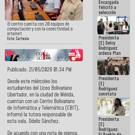
Encargada
de nuestra
felicitó a
América
selección
femenina de
baloncesto
El centro cuenta con 20 equipos de
por su
computación y con la conectividad a
clasificación
internet
Presidenta
a la
Foto: Cortesía
(E) Delcy
AmeriCup
Rodríguez
2027
ordena Plan
maestro de
desarrollo
logístico y
Publicado: 21/05/2026 01:34 PM
turístico
Presidenta
para La
Desde este miércoles los
(E)
Guaira
estudiantes del Liceo Bolivariano
Rodríguez
constata
Libertador, en la ciudad de Mérida,
obras de
cuentan con un Centro Bolivariano
rehabilitación
de Informática y Telemática (CBIT),
de Escuela
Militar de
informó la tutora responsable de
Presidenta
Mamo en La
esta sala, Odelis Sánchez.
(E)
Guaira
Rodríguez:
De acuerdo con una nota de prensa,
El Pueblo de