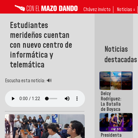
Chávez invicto
Noticias ↓
Estudiantes
merideños cuentan
con nuevo centro de
Noticias
informática y
destacadas
telemática
Escucha esta noticia: 🔊
Delcy
Rodríguez:
La Batalla
de Boyaca
representa
un capítulo
decisivo en
la gesta
Presidenta
emancipadora