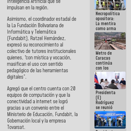
Inteligencia Artificial que se
manejo de
impulsan en la región.
escombros
Necropolítica
en La Guaira
opositora:
Asimismo, el coordinador estadal de
La mentira
la La Fundación Bolivariana de
como arma
Informática y Telemática
contra el
(Fundabit), Ratzel Hernández,
Pueblo
expresó su reconocimiento al
colectivo de tutores institucionales
Metro de
quienes, “con mística y vocación,
Caracas
continúa
masifican el uso con sentido
con los
pedagógico de las herramientas
trabajos de
digitales”.
mantenimiento
e inspección
en la Línea 2
Agregó que el centro cuenta con 20
Presidenta
equipos de computación y que la
(E)
conectividad a internet se logró
Rodríguez
se reunió
gracias a un convenio entre el
con Estado
Ministerio de Educación, Fundabit, la
Mayor
Gobernación local y la empresa
Eléctrico
Tovarsat.
para