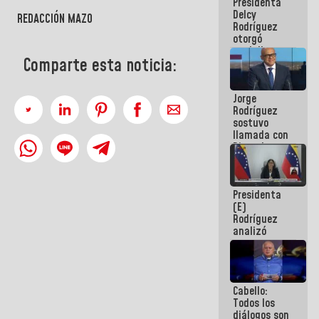
Presidenta
abordar
Delcy
planes de
REDACCIÓN MAZO
Rodríguez
acción
otorgó
medalla
Comparte esta noticia:
"Héroe de
Venezuela"
a servidores
Jorge
públicos
Rodríguez
sostuvo
llamada con
Dinorah
Figuera y
acuerdan
primer
Presidenta
encuentro
(E)
presencial
Rodríguez
para el
analizó
diálogo
junto a
gobernadores
planes de
recuperación
Cabello:
del Sistema
Todos los
Eléctrico
diálogos son
Nacional