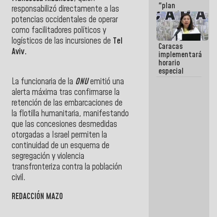
"plan
responsabilizó directamente a las
enjambre"
potencias occidentales de operar
de La Sayo
como facilitadores políticos y
para
sabotear el
logísticos de las incursiones de
Tel
Caracas
diálogo y
Aviv.
implementará
promover el
horario
caos
especial
para
La funcionaria de la
ONU
emitió una
adaptarse
alerta máxima tras confirmarse la
al plan de
retención de las embarcaciones de
ahorro
energético
la flotilla humanitaria, manifestando
que las concesiones desmedidas
otorgadas a Israel permiten la
continuidad de un esquema de
segregación y violencia
transfronteriza contra la población
civil.
REDACCIÓN MAZO