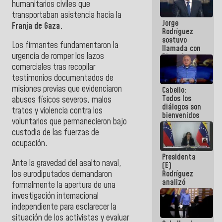
humanitarios civiles que
Venezuela"
transportaban asistencia hacia la
a servidores
Jorge
públicos
Franja de Gaza.
Rodríguez
sostuvo
Los firmantes fundamentaron la
llamada con
urgencia de romper los lazos
Dinorah
Figuera y
comerciales tras recopilar
acuerdan
testimonios documentados de
primer
misiones previas que evidenciaron
Cabello:
encuentro
Todos los
presencial
abusos físicos severos, malos
diálogos son
para el
tratos y violencia contra los
bienvenidos
diálogo
voluntarios que permanecieron bajo
siempre que
estén en el
custodia de las fuerzas de
marco de la
ocupación.
Constitución
Presidenta
de la
Ante la gravedad del asalto naval,
(E)
República
los eurodiputados demandaron
Rodríguez
analizó
formalmente la apertura de una
junto a
investigación internacional
gobernadores
independiente para esclarecer la
planes de
recuperación
situación de los activistas y evaluar