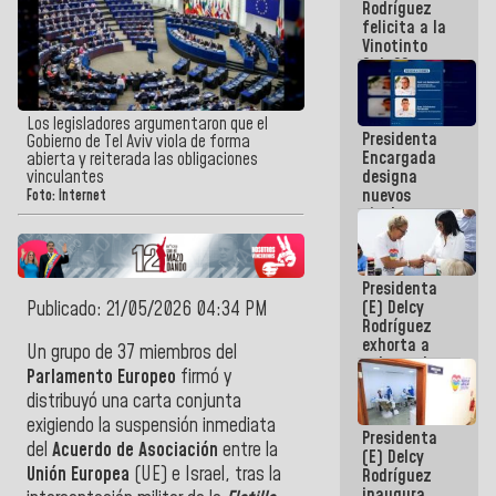
Rodríguez
Internacional
felicita a la
de
Vinotinto
Maiquetía
Sub 20
campeona
frente
México Sub
Los legisladores argumentaron que el
Presidenta
23 en los
Gobierno de Tel Aviv viola de forma
Encargada
Centroamericanos
abierta y reiterada las obligaciones
designa
vinculantes
nuevos
Foto: Internet
titulares en
el
Viceministerio
de Energía
Presidenta
Eléctrica y
(E) Delcy
Publicado: 21/05/2026 04:34 PM
CORPOELEC
Rodríguez
exhorta a
Un grupo de 37 miembros del
gobernadores
Parlamento Europeo
firmó y
y alcaldes a
distribuyó una carta conjunta
edificar
casas para
exigiendo la suspensión inmediata
Presidenta
abuelos
del
Acuerdo de Asociación
entre la
(E) Delcy
Unión Europea
(UE) e Israel, tras la
Rodríguez
inaugura