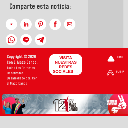
Comparte esta noticia:
Copyright © 2026
VISITA
HOME
Con El Mazo Dando.
NUESTRAS
REDES
Todos Los Derechos
SOCIALES →
SUBIR
Reservados.
Desarrollado por: Con
El Mazo Dando