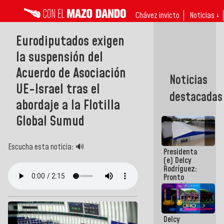
Chávez invicto
Noticias ↓
Eurodiputados exigen
la suspensión del
Acuerdo de Asociación
Noticias
UE-Israel tras el
destacadas
abordaje a la Flotilla
Global Sumud
Escucha esta noticia: 🔊
Presidenta
(e) Delcy
Rodríguez:
Pronto
restableceremos
las
operaciones
en el
Delcy
Aeropuerto