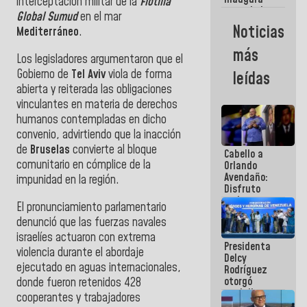
interceptación militar de la
Flotilla
casa de los
Global Sumud
en el mar
Abuelos
Noticias
Mediterráneo
.
Primavera
en Caracas
más
Los legisladores argumentaron que el
Gobierno de
Tel Aviv
viola de forma
leídas
abierta y reiterada las obligaciones
vinculantes en materia de derechos
humanos contempladas en dicho
convenio, advirtiendo que la inacción
de
Bruselas
convierte al bloque
Cabello a
comunitario en cómplice de la
Orlando
Avendaño:
impunidad en la región.
Disfruto
cada vez
El pronunciamiento parlamentario
que escribes
denunció que las fuerzas navales
porque lo
que haces
israelíes actuaron con extrema
Presidenta
es
violencia durante el abordaje
Delcy
embarrarla
ejecutado en aguas internacionales,
Rodríguez
otorgó
donde fueron retenidos 428
medalla
cooperantes y trabajadores
"Héroe de