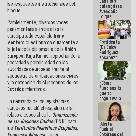
Cabello al
del Sistema
las respuestas institucionales del
palangrista
Eléctrico
bloque.
Avendaño:
Nacional
Lo que
vayas a
Paralelamente, diversas voces
escribir
parlamentarias entre ellas la
hazlo hoy
eurodiputada española
Irene
por que no
Presidenta
sabemos si
Montero
cuestionaron duramente a
(E) Delcy
la semana
la jefa de la diplomacia de la
Unión
Rodríguez
que viene
Europea, Kaja Kallas,
reprochando la
encabezó
hay
pasividad y permisividad de las
lanzamiento
programa
del Plan
autoridades europeas frente al
Nacional de
secuestro de embarcaciones civiles
Recreación
y la detención de ciudadanos de los
¿Cómo
Vacacional
funciona la
Estados
miembros.
guerra
cognitiva a
La demanda de los legisladores
favor de la
europeos recibió el respaldo de la
narrativa
hegemónica?
relatora especial de la
Organización
(1)
de las Naciones Unidas
(ONU) para
¡Alerta
los
Territorios Palestinos Ocupados,
Pueblo!
Entérese del
Francesca Albanese
, quien