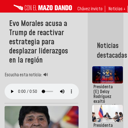
Chávez invicto
Noticias ↓
Evo Morales acusa a
Trump de reactivar
estrategia para
Noticias
desplazar liderazgos
destacadas
en la región
Escucha esta noticia: 🔊
Presidenta
(E) Delcy
Rodríguez
exaltó
participación
de
Venezuela
en Juegos
Presidenta
Centroamericanos