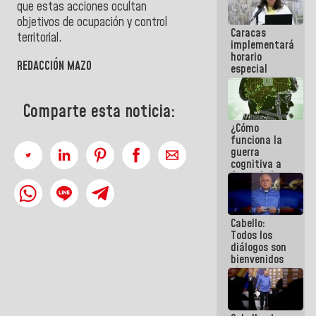
que estas acciones ocultan
porque lo
que haces
objetivos de ocupación y control
Caracas
es
territorial.
implementará
embarrarla
horario
REDACCIÓN MAZO
especial
para
adaptarse
al plan de
Comparte esta noticia:
ahorro
¿Cómo
energético
funciona la
guerra
cognitiva a
favor de la
narrativa
hegemónica?
(1)
Cabello:
Todos los
diálogos son
bienvenidos
siempre que
estén en el
marco de la
Constitución