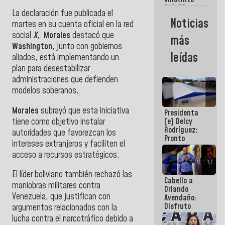
Maiquetía
Sub 20
La declaración fue publicada el
campeona
Noticias
martes en su cuenta oficial en la red
frente
México Sub
social
X
,
Morales
destacó que
más
23 en los
Washington
, junto con gobiernos
Centroamericanos
leídas
aliados, está implementando un
plan para desestabilizar
administraciones que defienden
modelos soberanos.
Morales
subrayó que esta iniciativa
Presidenta
tiene como objetivo instalar
(e) Delcy
Rodríguez:
autoridades que favorezcan los
Pronto
intereses extranjeros y faciliten el
restableceremos
acceso a recursos estratégicos.
las
operaciones
en el
El líder boliviano también rechazó las
Cabello a
Aeropuerto
maniobras militares contra
Orlando
Internacional
Venezuela, que justifican con
Avendaño:
de
Disfruto
Maiquetía
argumentos relacionados con la
cada vez
lucha contra el narcotráfico debido a
que escribes