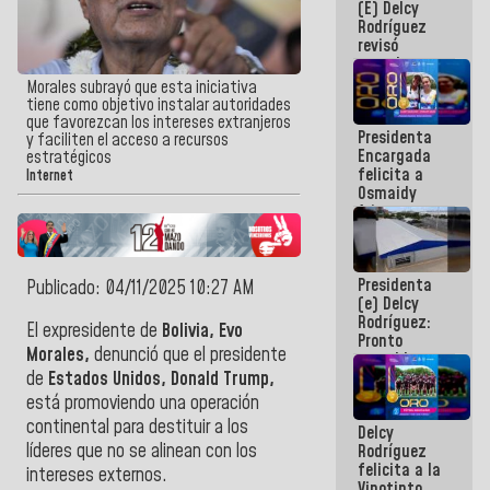
(E) Delcy
y del Caribe
Rodríguez
2026
revisó
agenda
económica y
Morales subrayó que esta iniciativa
ejecución de
tiene como objetivo instalar autoridades
fondos de
que favorezcan los intereses extranjeros
Presidenta
emergencia
y faciliten el acceso a recursos
Encargada
post-sismos
estratégicos
felicita a
Internet
Osmaidy
Arias y
Giraly
Marcano por
hacer
Presidenta
historia en
Publicado: 04/11/2025 10:27 AM
(e) Delcy
los
Rodríguez:
Centroamericanos
El expresidente de
Bolivia, Evo
Pronto
Morales,
denunció que el presidente
restableceremos
las
de
Estados Unidos, Donald Trump,
operaciones
está promoviendo una operación
en el
continental para destituir a los
Delcy
Aeropuerto
líderes que no se alinean con los
Rodríguez
Internacional
felicita a la
de
intereses externos.
Vinotinto