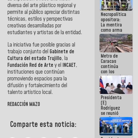
manejo de
diversa del arte plástico regional y
escombros
permite al público apreciar distintas
Necropolítica
en La Guaira
técnicas, estilos y perspectivas
opositora:
La mentira
creativas desarrolladas por
como arma
estudiantes y artistas de la entidad.
contra el
Pueblo
La iniciativa fue posible gracias al
trabajo conjunto del
Gabinete de
Metro de
Cultura del estado Trujillo
, la
Caracas
Fundación Red de Arte
y el
INCAET
,
continúa
instituciones que continúan
con los
trabajos de
promoviendo espacios para la
mantenimiento
difusión y fortalecimiento del
e inspección
talento artístico local.
en la Línea 2
Presidenta
(E)
REDACCIÓN MAZO
Rodríguez
se reunió
con Estado
Comparte esta noticia:
Mayor
Eléctrico
para