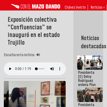
Chávez invicto
Noticias ↓
Exposición colectiva
“Confluencias” se
inauguró en el estado
Noticias
Trujillo
destacadas
Escucha esta noticia: 🔊
Presidenta
(E) Delcy
Rodríguez
ordena Plan
maestro de
desarrollo
logístico y
turístico
Presidenta
para La