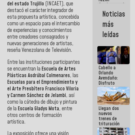
del estado Trujillo
(INCAET), que
fundamental
de todo lo
destacó el carácter integrador de
Noticias
que
esta propuesta artística, concebida
estamos
más
como un espacio para el intercambio
haciendo
de experiencias y conocimientos
leídas
entre creadores consagrados y
nuevas generaciones de artistas,
reseña Venezolana de Televisión.
Entre las instituciones participantes
Cabello a
se encuentran la
Escuela de Artes
Orlando
Plásticas Asdrúbal Colmenares
, las
Avendaño:
Escuelas para el Emprendimiento y
Disfruto
cada vez
el Arte Presbítero Francisco Viloria
que escribes
y Carmen Sánchez de Jelambi
, así
porque lo
como la cátedra de dibujo y pintura
que haces
de la
Escuela Gladys Mota
, entre
Llegan dos
es
nuevos
embarrarla
otros centros de formación
trenes de
artística.
trituración
para
La exposición ofrece una visión
optimizar