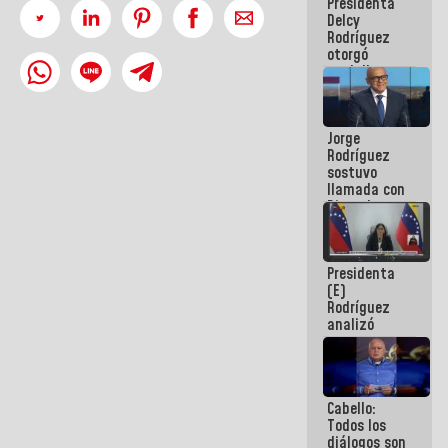
Presidenta
abordar
Delcy
planes de
Rodríguez
acción
otorgó
medalla
"Héroe de
Venezuela"
a servidores
Jorge
públicos
Rodríguez
sostuvo
llamada con
Dinorah
Figuera y
acuerdan
primer
Presidenta
encuentro
(E)
presencial
Rodríguez
para el
analizó
diálogo
junto a
gobernadores
planes de
recuperación
Cabello:
del Sistema
Todos los
Eléctrico
diálogos son
Nacional