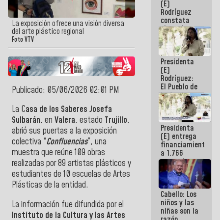
(E)
Guaira
Rodríguez
constata
La exposición ofrece una visión diversa
obras de
del arte plástico regional
rehabilitación
Foto VTV
de Escuela
Militar de
Presidenta
Mamo en La
(E)
Guaira
Rodríguez:
El Pueblo de
Publicado: 05/06/2026 02:01 PM
La Guaira
siempre
La C
asa de los Saberes Josefa
estará
Sulbarán
, en
Valera
, estado
Trujillo
,
acompañada
Presidenta
por el
abrió sus puertas a la exposición
(E) entrega
Gobierno
colectiva “
Confluencias
”, una
financiamientos
Nacional
muestra que reúne 109 obras
a 1.766
comerciantes
realizadas por 89 artistas plásticos y
y
estudiantes de 10 escuelas de Artes
emprendedores
Plásticas de la entidad.
afectados
Cabello: Los
por
niños y las
terremotos
La información fue difundida por el
niñas son la
Instituto de la Cultura y las Artes
razón