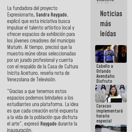
Maiquetía
Sub 20
La fundadora del proyecto
campeona
Noticias
Expresionarte
, Sandra Raygado
,
frente
México Sub
explicó que esta iniciativa busca
más
23 en los
impulsar el talento artístico local y
Centroamericanos
leídas
ofrecer espacios de exhibición para
los jóvenes creadores del municipio
Maturín. Al tiempo
, precisó que la
muestra reúne obras seleccionadas
por un jurado profesional y cuenta
Cabello a
con el respaldo de la Casa de Cultura
Orlando
Inícita Aceituno, reseña nota de
Avendaño:
Venezolana de Televisión.
Disfruto
cada vez
"Gracias a que tenemos estos
que escribes
porque lo
espacios podemos brindarles a los
que haces
estudiantes una plataforma. La idea
Caracas
es
es que cada creación esté expuesta
implementará
embarrarla
horario
a la vida de la población que disfruta
especial
el arte", expresó
Raygado
durante la
para
inauguración.
adaptarse