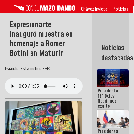
Chávez invicto
Noticias ↓
Expresionarte
inauguró muestra en
homenaje a Romer
Noticias
Botini en Maturín
destacadas
Escucha esta noticia: 🔊
Presidenta
(E) Delcy
Rodríguez
exaltó
participación
de
Venezuela
en Juegos
Presidenta
Centroamericanos