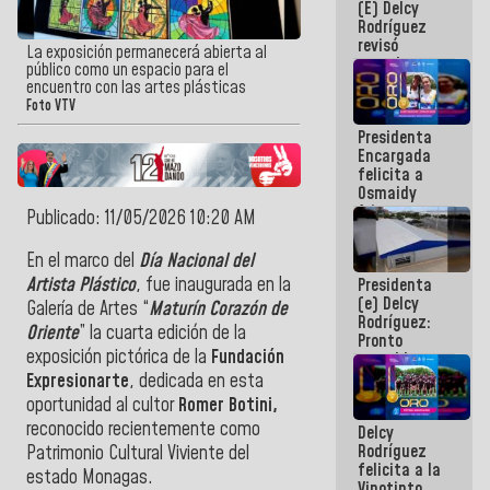
(E) Delcy
y del Caribe
Rodríguez
2026
revisó
La exposición permanecerá abierta al
agenda
público como un espacio para el
económica y
encuentro con las artes plásticas
ejecución de
Foto VTV
fondos de
Presidenta
emergencia
Encargada
post-sismos
felicita a
Osmaidy
Arias y
Publicado: 11/05/2026 10:20 AM
Giraly
Marcano por
En el marco del
Día Nacional del
hacer
Artista Plástico
, fue inaugurada en la
Presidenta
historia en
(e) Delcy
los
Galería de Artes “
Maturín Corazón de
Rodríguez:
Centroamericanos
Oriente
” la cuarta edición de la
Pronto
exposición pictórica de la
Fundación
restableceremos
las
Expresionarte
, dedicada en esta
operaciones
oportunidad al cultor
Romer Botini,
en el
reconocido recientemente como
Delcy
Aeropuerto
Rodríguez
Internacional
Patrimonio Cultural Viviente del
felicita a la
de
estado Monagas.
Vinotinto