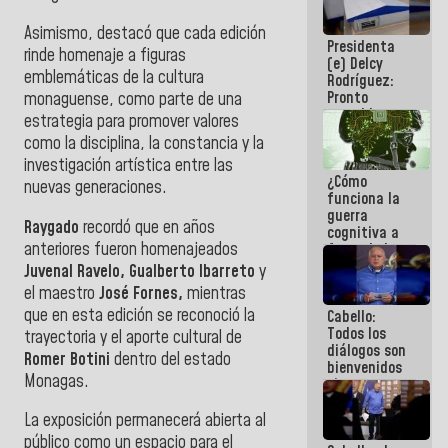
al plan de
ahorro
Asimismo, destacó que cada edición
Presidenta
energético
rinde homenaje a figuras
(e) Delcy
emblemáticas de la cultura
Rodríguez:
Pronto
monaguense, como parte de una
restableceremos
estrategia para promover valores
las
como la disciplina, la constancia y la
operaciones
investigación artística entre las
en el
¿Cómo
Aeropuerto
nuevas generaciones.
funciona la
Internacional
guerra
de
Raygado
recordó que en años
cognitiva a
Maiquetía
anteriores fueron homenajeados
favor de la
narrativa
Juvenal Ravelo, Gualberto Ibarreto
y
hegemónica?
el maestro
José Fornes,
mientras
(1)
que en esta edición se reconoció la
Cabello:
Todos los
trayectoria y el aporte cultural de
diálogos son
Romer Botini
dentro del estado
bienvenidos
Monagas.
siempre que
estén en el
marco de la
La exposición permanecerá abierta al
Constitución
público como un espacio para el