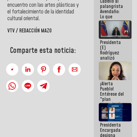
Cabello al
de la
encuentro con las artes plásticas y
palangrista
República
Avendaño:
el fortalecimiento de la identidad
Lo que
cultural oriental.
vayas a
escribir
VTV / REDACCIÓN MAZO
hazlo hoy
por que no
Presidenta
sabemos si
(E)
la semana
Comparte esta noticia:
Rodríguez
que viene
analizó
hay
junto a
programa
gobernadores
planes de
recuperación
¡Alerta
del Sistema
Pueblo!
Eléctrico
Entérese del
Nacional
"plan
enjambre"
de La Sayo
para
sabotear el
Presidenta
diálogo y
Encargada
promover el
designa
caos