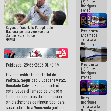
(E) Delcy
y del Caribe
Rodríguez
2026
revisó
agenda
económica y
ejecución de
fondos de
Segunda fase de la Peregrinación
Presidenta
emergencia
Nacional por una Venezuela sin
Encargada
post-sismos
Sanciones, en Falcón
felicita a
MPPRIJP
Osmaidy
Arias y
Giraly
Marcano por
hacer
Presidenta
historia en
Publicado: 28/05/2026 01:43 PM
(e) Delcy
los
Rodríguez:
Centroamericanos
El
vicepresidente sectorial de
Pronto
Política, Seguridad Ciudadana y Paz
,
restableceremos
las
Diosdado Cabello Rondón
, reiteró
operaciones
este jueves el llamado de unidad a
en el
todos los sectores de la población,
Delcy
Aeropuerto
sin distinciones de ningún tipo, para
Rodríguez
Internacional
felicita a la
de
sacar adelante a
Venezuela
junto a
Vinotinto