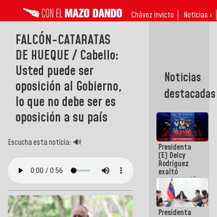
Chávez invicto
Noticias ↓
FALCÓN-CATARATAS
DE HUEQUE / Cabello:
Usted puede ser
Noticias
oposición al Gobierno,
destacadas
lo que no debe ser es
oposición a su país
Escucha esta noticia: 🔊
Presidenta
(E) Delcy
Rodríguez
exaltó
participación
de
Venezuela
en Juegos
Presidenta
Centroamericanos