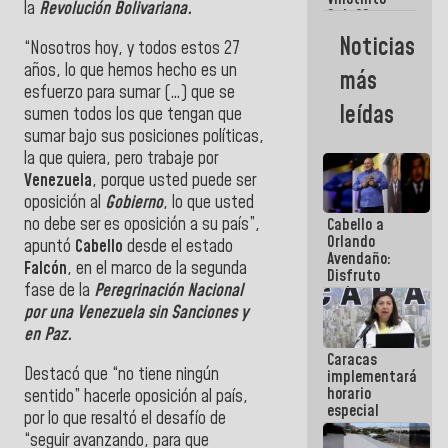
Maiquetía
la
Revolución Bolivariana.
Sub 20
campeona
Noticias
“Nosotros hoy, y todos estos 27
frente
México Sub
años, lo que hemos hecho es un
más
23 en los
esfuerzo para sumar (…) que se
Centroamericanos
leídas
sumen todos los que tengan que
sumar bajo sus posiciones políticas,
la que quiera, pero trabaje por
Venezuela
, porque usted puede ser
oposición al
Gobierno
, lo que usted
no debe ser es oposición a su país”,
Cabello a
Orlando
apuntó
Cabello
desde el estado
Avendaño:
Falcón
, en el marco de la segunda
Disfruto
fase de la
Peregrinación Nacional
cada vez
que escribes
por una Venezuela sin Sanciones y
porque lo
en Paz.
que haces
Caracas
es
Destacó que “no tiene ningún
implementará
embarrarla
horario
sentido” hacerle oposición al país,
especial
por lo que resaltó el desafío de
para
“seguir avanzando, para que
adaptarse