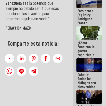
Venezuela
sea la potencia que
al plan de
ahorro
siempre ha debido ser. Y que esas
Presidenta
energético
sanciones las levanten para
(e) Delcy
nosotros seguir avanzando”.
Rodríguez:
Pronto
restableceremos
REDACCIÓN MAZO
las
operaciones
en el
Comparte esta noticia:
¿Cómo
Aeropuerto
funciona la
Internacional
guerra
de
cognitiva a
Maiquetía
favor de la
narrativa
hegemónica?
(1)
Cabello:
Todos los
diálogos son
bienvenidos
siempre que
estén en el
marco de la
Constitución