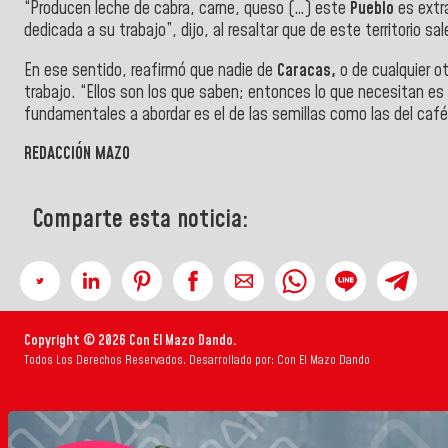
“Producen leche de cabra, carne, queso (…) este
Pueblo
es extr
dedicada a su trabajo”, dijo, al resaltar que de este territorio s
En ese sentido, reafirmó que nadie de
Caracas,
o de cualquier o
trabajo. “Ellos son los que saben; entonces lo que necesitan es
fundamentales a abordar es el de las semillas como las del café
REDACCIÓN MAZO
Comparte esta noticia:
Copyright © 2026 Con El Mazo Dando.
Todos Los Derechos Reservados. Desarrollado por: Con El Mazo Dando