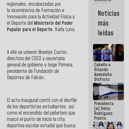
Maiquetía
regionales, encabezadas por
Sub 20
campeona
la
viceministra de Formación e
Noticias
frente
Innovación para la Actividad Física y
México Sub
más
el Deporte del
Ministerio del Poder
23 en los
Centroamericanos
Popular para el Deporte
, Karla Luna.
leídas
A ella se unieron
Marelys Castro
,
directora del CDCE y secretaria
general de gobierno y
Jorge Primera
,
Cabello a
Orlando
presidente de Fundación de
Avendaño:
Deportes de Falcón.
Disfruto
cada vez
que escribes
porque lo
que haces
El acto inaugural contó con el
desfile
Presidenta
es
de los deportistas estudiantes
, así
(e) Delcy
embarrarla
como el
encendido del pebetero
que
Rodríguez:
Pronto
marcó el punto de inicio la cita
restableceremos
deportiva escolar estadal que busca
las