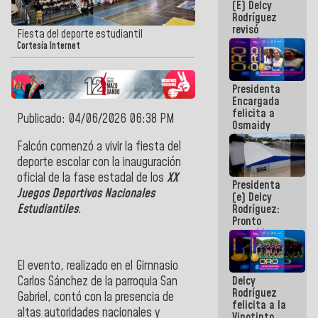
(E) Delcy
y del Caribe
Rodríguez
2026
revisó
Fiesta del deporte estudiantil
agenda
Cortesía Internet
económica y
ejecución de
fondos de
Presidenta
emergencia
Encargada
post-sismos
felicita a
Publicado: 04/06/2026 06:38 PM
Osmaidy
Arias y
Falcón comenzó a vivir la
fiesta del
Giraly
Marcano por
deporte escolar
con la
inauguración
hacer
oficial
de la
fase estadal
de los
XX
Presidenta
historia en
Juegos Deportivos Nacionales
(e) Delcy
los
Estudiantiles
.
Rodríguez:
Centroamericanos
Pronto
restableceremos
las
operaciones
El evento, realizado en el
Gimnasio
en el
Carlos Sánchez
de la parroquia San
Delcy
Aeropuerto
Rodríguez
Internacional
Gabriel, contó con la presencia de
felicita a la
de
altas autoridades nacionales y
Vinotinto