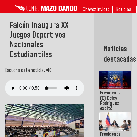
Chávez invicto
Noticias ↓
Falcón inaugura XX
Juegos Deportivos
Nacionales
Noticias
Estudiantiles
destacadas
Escucha esta noticia: 🔊
Presidenta
(E) Delcy
Rodríguez
exaltó
participación
de
Venezuela
en Juegos
Presidenta
Centroamericanos