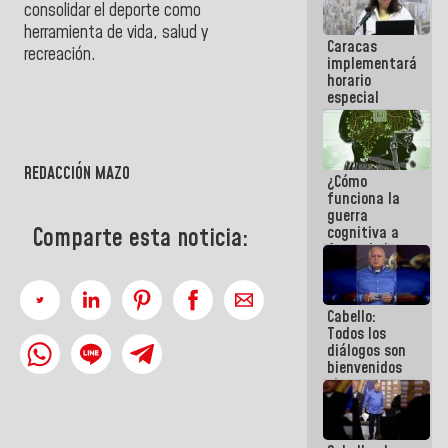
consolidar el deporte como
operaciones
en el
herramienta de
vida, salud y
Caracas
Aeropuerto
recreación
.
implementará
Internacional
horario
de
especial
Maiquetía
para
adaptarse
al plan de
ahorro
REDACCIÓN MAZO
¿Cómo
energético
funciona la
guerra
cognitiva a
Comparte esta noticia:
favor de la
narrativa
hegemónica?
(1)
Cabello:
Todos los
diálogos son
bienvenidos
siempre que
estén en el
marco de la
Constitución