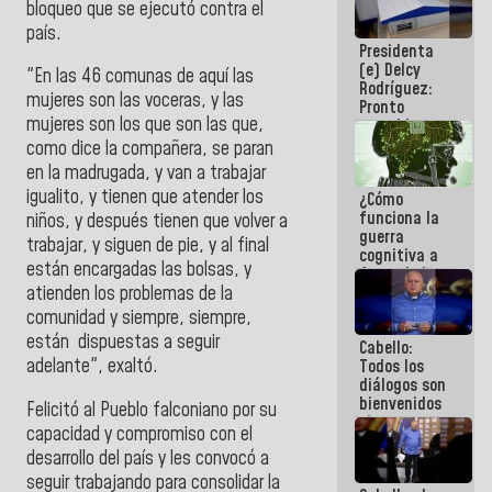
bloqueo que se ejecutó contra el
al plan de
país.
ahorro
Presidenta
energético
(e) Delcy
"En las 46 comunas de aquí las
Rodríguez:
mujeres son las voceras, y las
Pronto
mujeres son los que son las que,
restableceremos
las
como dice la compañera, se paran
operaciones
en la madrugada, y van a trabajar
en el
igualito, y tienen que atender los
¿Cómo
Aeropuerto
funciona la
Internacional
niños, y después tienen que volver a
guerra
de
trabajar, y siguen de pie, y al final
cognitiva a
Maiquetía
están encargadas las bolsas, y
favor de la
narrativa
atienden los problemas de la
hegemónica?
comunidad y siempre, siempre,
(1)
están dispuestas a seguir
Cabello:
adelante", exaltó.
Todos los
diálogos son
bienvenidos
Felicitó al Pueblo falconiano por su
siempre que
capacidad y compromiso con el
estén en el
desarrollo del país y les convocó a
marco de la
Constitución
seguir trabajando para consolidar la