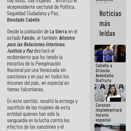
Maiquetía
hay niños, hay mujeres", enfatizó el
Sub 20
vicepresidente sectorial de Política,
campeona
Noticias
Seguridad Ciudadana y Paz,
frente
México Sub
Diosdado Cabello
.
más
23 en los
Centroamericanos
Desde la población de
La Sierra
en el
leídas
estado
Falcón
, el también
Ministro
para las Relaciones Interiores,
Justicia y Paz
destacó el
recibimiento que ha tenido la
iniciativa de la Peregrinación
Cabello a
Nacional por una Venezuela sin
Orlando
Avendaño:
sanciones y en paz en todos los
Disfruto
rincones del país, en especial en
cada vez
tierras falconianas.
que escribes
porque lo
que haces
En este sentido, resaltó la entrega y
Caracas
es
sacrificio de las mujeres de esta
implementará
embarrarla
entidad quienes han sido la
horario
especial
vanguardia en la lucha contra los
para
efectos de las sanciones y el
adaptarse