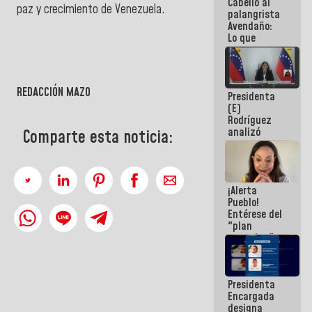
Cabello al
de la
paz y crecimiento de Venezuela.
palangrista
República
Avendaño:
Lo que
vayas a
escribir
hazlo hoy
por que no
REDACCIÓN MAZO
Presidenta
sabemos si
(E)
la semana
Rodríguez
que viene
analizó
hay
Comparte esta noticia:
junto a
programa
gobernadores
planes de
recuperación
¡Alerta
del Sistema
Pueblo!
Eléctrico
Entérese del
Nacional
"plan
enjambre"
de La Sayo
para
sabotear el
Presidenta
diálogo y
Encargada
promover el
designa
caos