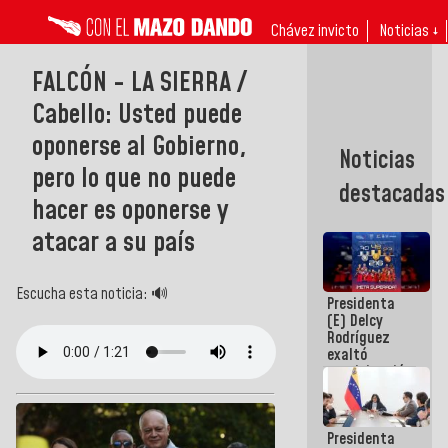
Chávez invicto
Noticias ↓
FALCÓN - LA SIERRA /
Cabello: Usted puede
oponerse al Gobierno,
Noticias
pero lo que no puede
destacadas
hacer es oponerse y
atacar a su país
Escucha esta noticia: 🔊
Presidenta
(E) Delcy
Rodríguez
exaltó
participación
de
Venezuela
en Juegos
Presidenta
Centroamericanos