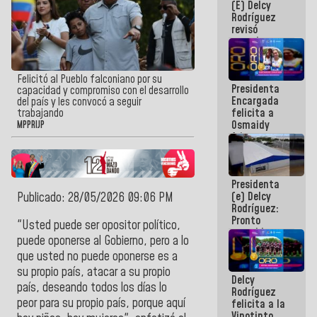
(E) Delcy
y del Caribe
Rodríguez
2026
revisó
agenda
económica y
ejecución de
fondos de
Felicitó al Pueblo falconiano por su
Presidenta
emergencia
capacidad y compromiso con el desarrollo
Encargada
post-sismos
del país y les convocó a seguir
felicita a
trabajando
Osmaidy
MPPRIJP
Arias y
Giraly
Marcano por
hacer
Presidenta
historia en
(e) Delcy
Publicado: 28/05/2026 09:06 PM
los
Rodríguez:
Centroamericanos
Pronto
"Usted puede ser opositor político,
restableceremos
puede oponerse al Gobierno, pero a lo
las
que usted no puede oponerse es a
operaciones
en el
su propio país, atacar a su propio
Delcy
Aeropuerto
país, deseando todos los días lo
Rodríguez
Internacional
peor para su propio país, porque aquí
felicita a la
de
Vinotinto