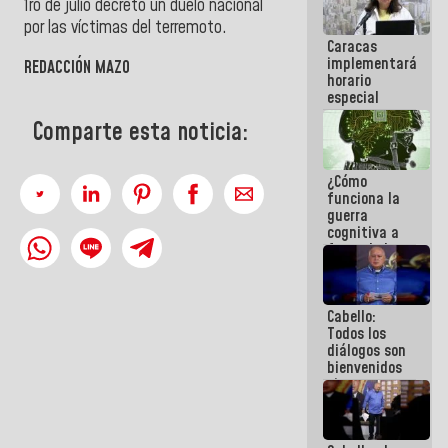
1ro de julio decretó un duelo nacional
porque lo
por las víctimas del terremoto.
que haces
Caracas
es
implementará
embarrarla
REDACCIÓN MAZO
horario
especial
para
Comparte esta noticia:
adaptarse
al plan de
ahorro
¿Cómo
energético
funciona la
guerra
cognitiva a
favor de la
narrativa
hegemónica?
(1)
Cabello:
Todos los
diálogos son
bienvenidos
siempre que
estén en el
marco de la
Constitución