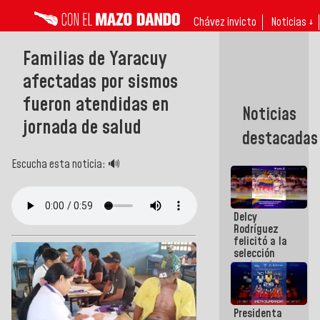
Chávez invicto
Noticias ↓
Familias de Yaracuy
afectadas por sismos
fueron atendidas en
Noticias
jornada de salud
destacadas
Escucha esta noticia: 🔊
Delcy
Rodríguez
felicitó a la
selección
nacional
masculina
de voleibol
campeona
Presidenta
de la Copa