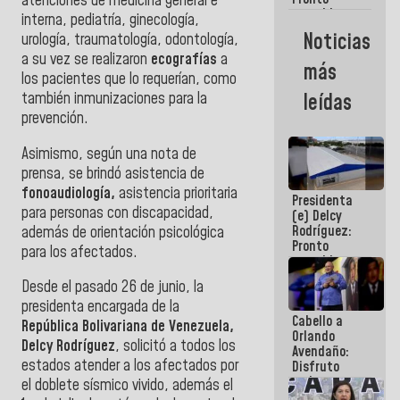
atenciones de medicina general e
restableceremos
interna, pediatría, ginecología,
las
Noticias
urología, traumatología, odontología,
operaciones
a su vez se realizaron
ecografías
a
en el
más
Aeropuerto
los pacientes que lo requerían, como
Internacional
también inmunizaciones para la
leídas
de
prevención.
Maiquetía
Asimismo, según una nota de
prensa, se brindó asistencia de
fonoaudiología,
asistencia prioritaria
Presidenta
para personas con discapacidad,
(e) Delcy
Rodríguez:
además de orientación psicológica
Pronto
para los afectados.
restableceremos
las
Desde el pasado 26 de junio, la
operaciones
presidenta encargada de la
en el
Cabello a
Aeropuerto
República Bolivariana de Venezuela,
Orlando
Internacional
Delcy Rodríguez
, solicitó a todos los
Avendaño:
de
estados atender a los afectados por
Disfruto
Maiquetía
cada vez
el doblete sísmico vivido, además el
que escribes