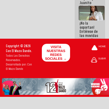
Juanito
Alimaña son
harina del
mismo
costal
¡No la
soportan!
Entérese de
las movidas
que realizan
antiguos
Copyright © 2026
VISITA
HOME
cómplices
Con El Mazo Dando.
NUESTRAS
de La Sayo
REDES
Todos Los Derechos
para
SOCIALES →
SUBIR
Reservados.
sacudírsela
Desarrollado por: Con
El Mazo Dando