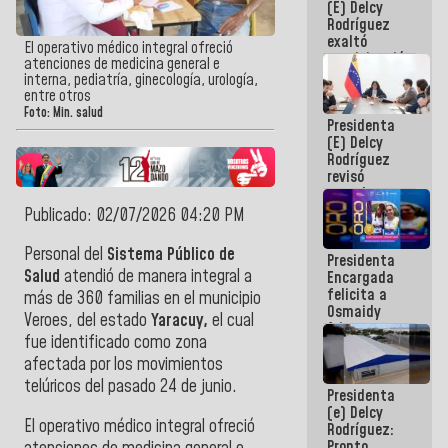
(E) Delcy
Panamericana
Rodríguez
Sub-17
exaltó
El operativo médico integral ofreció
participación
atenciones de medicina general e
de
interna, pediatría, ginecología, urología,
Venezuela
entre otros
en Juegos
Foto: Min. salud
Presidenta
Centroamericanos
(E) Delcy
y del Caribe
Rodríguez
2026
revisó
agenda
económica y
Publicado: 02/07/2026 04:20 PM
ejecución de
fondos de
Personal del
Sistema Público de
Presidenta
emergencia
Salud
atendió de manera integral a
Encargada
post-sismos
felicita a
más de 360 familias en el municipio
Osmaidy
Veroes, del estado
Yaracuy,
el cual
Arias y
fue identificado como zona
Giraly
Marcano por
afectada por los movimientos
hacer
telúricos del pasado 24 de junio.
Presidenta
historia en
(e) Delcy
los
El operativo médico integral ofreció
Rodríguez:
Centroamericanos
Pronto