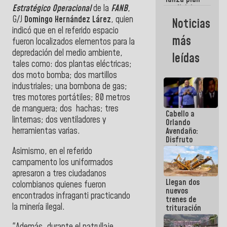
semana
Estratégico Operacional
de la
FANB
,
crediticio
con subsidio
G/J
Domingo Hernández Lárez
, quien
Noticias
a Juntas de
indicó que en el referido espacio
Condominio
más
fueron localizados elementos para la
depredación del medio ambiente,
leídas
tales como: dos plantas eléctricas;
dos moto bomba; dos martillos
industriales; una bombona de gas;
tres motores portátiles; 80 metros
de manguera; dos hachas; tres
Cabello a
linternas; dos ventiladores y
Orlando
herramientas varias.
Avendaño:
Disfruto
cada vez
Asimismo, en el referido
que escribes
campamento los uniformados
porque lo
apresaron a tres ciudadanos
que haces
Llegan dos
es
colombianos quienes fueron
nuevos
embarrarla
encontrados infraganti practicando
trenes de
la minería ilegal.
trituración
para
optimizar