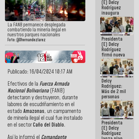
(E) Delcy
Rodríguez
inaugura
casa de los
Abuelos
La FANB permanece desplegada
Primavera
combatiendo la minería ilegal en
en Caracas
nuestros parques nacionales
Presidenta
Foto: @Dhernandezlarez
(E) Delcy
Rodríguez
firmó nueva
de Ley de
Arrendamiento
aprobada
Publicado: 16/04/2024 10:17 AM
por la AN
Delcy
Efectivos de la
Fuerza Armada
Rodríguez:
Nacional Bolivariana
(FANB)
Más de 2 mil
personas
detectaron y destruyeron, durante
beneficiadas
labores de escudriñamiento en el
con planes
estado
Amazonas
, un campamento
para
atención de
de minería ilegal el cual fue instalado
Presidenta
emergencia
en el sector
Caño del Diablo
.
(E) Delcy
sísmica en
Rodríguez
la última
Así lo informó el
Comandante
lanza plan