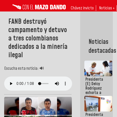
Chávez invicto
Noticias ↓
FANB destruyó
campamento y detuvo
a tres colombianos
Noticias
dedicados a la minería
destacadas
ilegal
Escucha esta noticia: 🔊
Presidenta
(E) Delcy
Rodríguez
exhorta a
gobernadores
y alcaldes a
edificar
casas para
Presidenta
abuelos