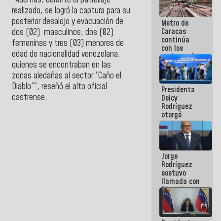
"Además, durante el patrullaje
manejo de
realizado, se logró la captura para su
escombros
posterior desalojo y evacuación de
Metro de
en La Guaira
Caracas
dos (02) masculinos, dos (02)
continúa
femeninas y tres (03) menores de
con los
edad de nacionalidad venezolana,
trabajos de
quienes se encontraban en las
mantenimiento
e inspección
zonas aledañas al sector 'Caño el
en la Línea 2
Diablo'", reseñó el alto oficial
Presidenta
castrense.
Delcy
Rodríguez
otorgó
medalla
"Héroe de
Venezuela"
a servidores
Jorge
públicos
Rodríguez
sostuvo
llamada con
Dinorah
Figuera y
acuerdan
primer