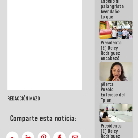
Cabello al
de la
palangrista
República
Avendaño:
Lo que
vayas a
escribir
hazlo hoy
por que no
Presidenta
sabemos si
(E) Delcy
la semana
Rodríguez
que viene
encabezó
hay
lanzamiento
programa
del Plan
Nacional de
Recreación
¡Alerta
Vacacional
Pueblo!
Entérese del
REDACCIÓN MAZO
"plan
enjambre"
de La Sayo
para
Comparte esta noticia:
sabotear el
Presidenta
diálogo y
(E) Delcy
promover el
Rodríguez
caos