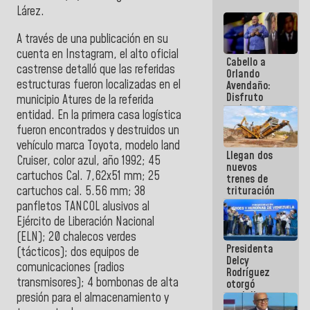
Lárez.
A través de una publicación en su
cuenta en Instagram, el alto oficial
Cabello a
castrense detalló que las referidas
Orlando
estructuras fueron localizadas en el
Avendaño:
Disfruto
municipio Atures de la referida
cada vez
entidad. En la primera casa logística
que escribes
fueron encontrados y destruidos un
porque lo
que haces
vehículo marca Toyota, modelo land
Llegan dos
es
Cruiser, color azul, año 1992; 45
nuevos
embarrarla
cartuchos Cal. 7,62x51 mm; 25
trenes de
cartuchos cal. 5.56 mm; 38
trituración
para
panfletos TANCOL alusivos al
optimizar
Ejército de Liberación Nacional
manejo de
(ELN); 20 chalecos verdes
escombros
Presidenta
en La Guaira
(tácticos); dos equipos de
Delcy
comunicaciones (radios
Rodríguez
transmisores); 4 bombonas de alta
otorgó
medalla
presión para el almacenamiento y
"Héroe de