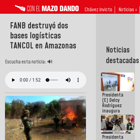
Chávez invicto
Noticias ↓
FANB destruyó dos
bases logísticas
TANCOL en Amazonas
Noticias
destacadas
Escucha esta noticia: 🔊
Presidenta
(E) Delcy
Rodríguez
inaugura
casa de los
Abuelos
Primavera
en Caracas
Presidenta