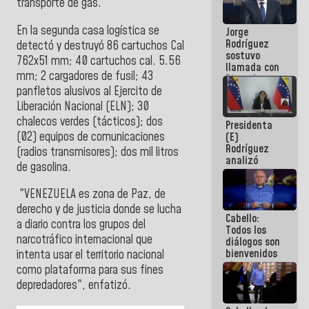
transporte de gas.
Venezuela"
a servidores
En la segunda casa logística se
Jorge
públicos
Rodríguez
detectó y destruyó 86 cartuchos Cal
sostuvo
762x51 mm; 40 cartuchos cal. 5.56
llamada con
mm; 2 cargadores de fusil; 43
Dinorah
panfletos alusivos al Ejercito de
Figuera y
acuerdan
Liberación Nacional (ELN); 30
primer
chalecos verdes (tácticos); dos
Presidenta
encuentro
(02) equipos de comunicaciones
(E)
presencial
Rodríguez
para el
(radios transmisores); dos mil litros
analizó
diálogo
de gasolina.
junto a
gobernadores
"VENEZUELA es zona de Paz, de
planes de
recuperación
derecho y de justicia donde se lucha
Cabello:
del Sistema
a diario contra los grupos del
Todos los
Eléctrico
narcotráfico internacional que
diálogos son
Nacional
bienvenidos
intenta usar el territorio nacional
siempre que
como plataforma para sus fines
estén en el
depredadores", enfatizó.
marco de la
Constitución