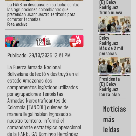
(E) Delcy
La FANB no descansa en su lucha contra
Rodríguez
las agrupaciones colombianas que
firmó nueva
pretendan usar nuestro territorio para
de Ley de
cometer fechorías
Arrendamiento
Foto: Archivo
aprobada
por la AN
Delcy
Rodríguez:
Más de 2 mil
personas
Publicado: 29/10/2025 12:01 PM
beneficiadas
con planes
La Fuerza Armada Nacional
para
Bolivariana detectó y destruyó en el
atención de
Presidenta
emergencia
estado Amazonas dos
(E) Delcy
sísmica en
campamentos logísticos utilizados
Rodríguez
la última
por agrupaciones Terroristas
lanza plan
semana
crediticio
Armadas Narcotraficantes de
con subsidio
Colombia (TANCOL) quienes de
Noticias
a Juntas de
manera ilegal habían ingresado a
Condominio
más
nuestro territorio, informó el
comandante estratégico operacional
leídas
de la FANB, G/J Domingo Hernández