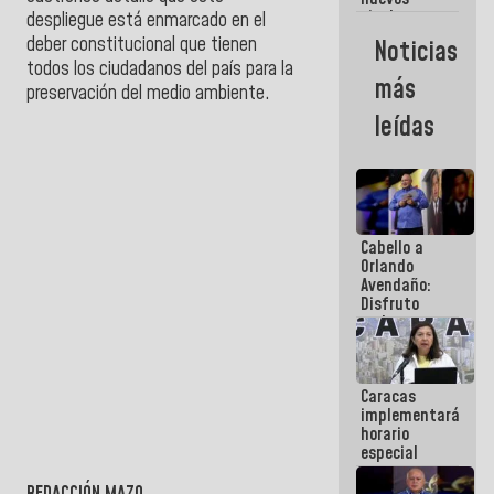
titulares en
despliegue está enmarcado en el
el
deber constitucional que tienen
Noticias
Viceministerio
todos los ciudadanos del país para la
de Energía
más
preservación del medio ambiente.
Eléctrica y
CORPOELEC
leídas
Cabello a
Orlando
Avendaño:
Disfruto
cada vez
que escribes
porque lo
que haces
Caracas
es
implementará
embarrarla
horario
especial
para
adaptarse