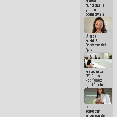
¿Cómo
del Sistema
funciona la
Eléctrico
guerra
Nacional
cognitiva a
favor de la
narrativa
hegemónica?
(1)
¡Alerta
Pueblo!
Entérese del
"plan
enjambre"
de La Sayo
para
sabotear el
Presidenta
diálogo y
(E) Delcy
promover el
Rodríguez
caos
alertó sobre
el impacto
de la
emergencia
climática en
¡No la
los oceános
soportan!
Entérese de