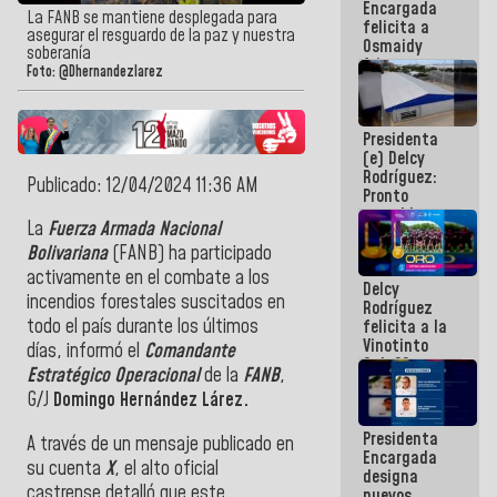
Encargada
post-sismos
La FANB se mantiene desplegada para
felicita a
asegurar el resguardo de la paz y nuestra
Osmaidy
soberanía
Arias y
Foto: @Dhernandezlarez
Giraly
Marcano por
hacer
Presidenta
historia en
(e) Delcy
los
Rodríguez:
Centroamericanos
Publicado: 12/04/2024 11:36 AM
Pronto
restableceremos
La
Fuerza Armada Nacional
las
operaciones
Bolivariana
(FANB) ha participado
en el
activamente en el combate a los
Delcy
Aeropuerto
incendios forestales suscitados en
Rodríguez
Internacional
todo el país durante los últimos
felicita a la
de
Vinotinto
Maiquetía
días, informó el
Comandante
Sub 20
Estratégico Operacional
de la
FANB
,
campeona
G/J
Domingo Hernández Lárez.
frente
México Sub
Presidenta
23 en los
A través de un mensaje publicado en
Encargada
Centroamericanos
su cuenta
X
, el alto oficial
designa
castrense detalló que este
nuevos