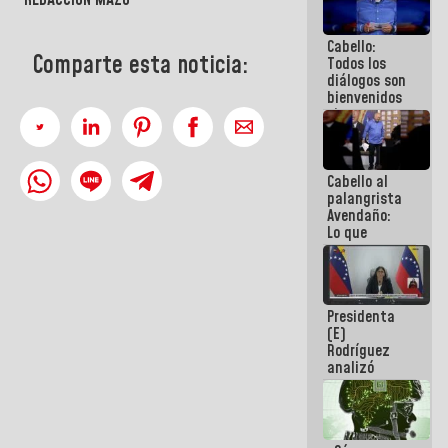
REDACCIÓN MAZO
al plan de
ahorro
Cabello:
energético
Comparte esta noticia:
Todos los
diálogos son
bienvenidos
siempre que
estén en el
marco de la
Constitución
Cabello al
de la
palangrista
República
Avendaño:
Lo que
vayas a
escribir
hazlo hoy
por que no
Presidenta
sabemos si
(E)
la semana
Rodríguez
que viene
analizó
hay
junto a
programa
gobernadores
planes de
recuperación