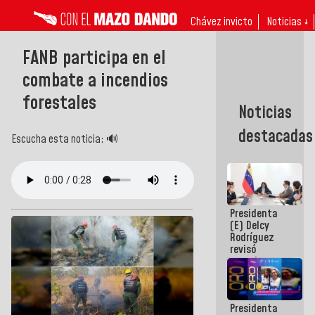
Chávez invicto
Noticias ↓
FANB participa en el
combate a incendios
forestales
Noticias
destacadas
Escucha esta noticia: 🔊
Presidenta
(E) Delcy
Rodríguez
revisó
agenda
económica y
ejecución de
fondos de
Presidenta
emergencia