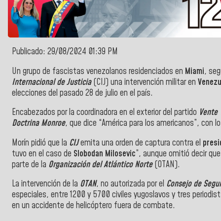
Publicado: 29/08/2024 01:39 PM
Un grupo de fascistas venezolanos residenciados en
Miami
, seg
Internacional de Justicia
(CIJ) una intervención militar en
Venezu
elecciones del pasado 28 de julio en el país.
Encabezados por la coordinadora en el exterior del partido
Vente 
Doctrina Monroe
, que dice “América para los americanos”, con 
Morín pidió que la
CIJ
emita una orden de captura contra el
presi
tuvo en el caso de
Slobodan Milosevic
”, aunque omitió decir qu
parte de la
Organización del Atlántico Norte
(OTAN).
La intervención de la
OTAN
, no autorizada por el
Consejo de Segur
especiales, entre 1200 y 5700 civiles yugoslavos y tres periodis
en un accidente de helicóptero fuera de combate.