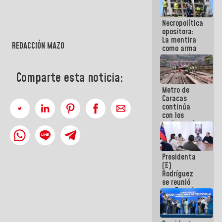
manejo de
escombros
Necropolítica
en La Guaira
opositora:
La mentira
REDACCIÓN MAZO
como arma
contra el
Pueblo
Comparte esta noticia:
Metro de
Caracas
continúa
con los
trabajos de
mantenimiento
e inspección
en la Línea 2
Presidenta
(E)
Rodríguez
se reunió
con Estado
Mayor
Eléctrico
para