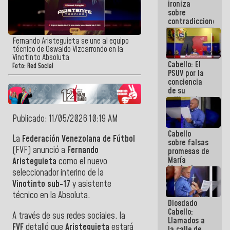
ironiza
la semana
sobre
que viene
contradicciones
hay
y mentiras
programa
de María
Fernando Aristeguieta se une al equipo
Machado:
técnico de Oswaldo Vizcarrondo en la
¡Créanle!
Vinotinto Absoluta
Cabello: El
Foto: Red Social
PSUV por la
conciencia
de su
militancia
es la
organización
Publicado: 11/05/2026 10:19 AM
política más
Cabello
sólida de
La
Federación Venezolana de Fútbol
sobre falsas
Venezuela
(FVF) anunció a
Fernando
promesas de
María
Aristeguieta
como el nuevo
Machado:
seleccionador interino de la
¿Quién le
Vinotinto sub-17
y asistente
puede creer?
¿Y la gente
técnico en la Absoluta.
Diosdado
que ella iba
Cabello:
a salvar en
A través de sus redes sociales, la
Llamados a
La Guaira?
FVF
detalló que
Aristeguieta
estará
la calle de