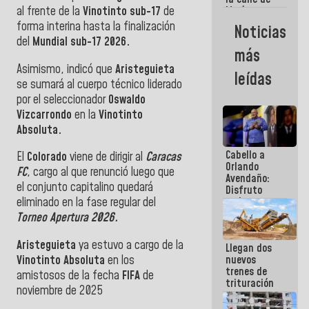
al frente de la
Vinotinto sub-17
de
María
Machado se
forma interina hasta la finalización
Noticias
estrellaron
del
Mundial sub-17 2026.
de frente
más
contra el
Asimismo, indicó que
Aristeguieta
Pueblo
leídas
se sumará al cuerpo técnico liderado
por el seleccionador
Oswaldo
Vizcarrondo
en la
Vinotinto
Absoluta.
Cabello a
El
Colorado
viene de dirigir al
Caracas
Orlando
FC
, cargo al que renunció luego que
Avendaño:
el conjunto capitalino quedará
Disfruto
cada vez
eliminado en la fase regular del
que escribes
Torneo Apertura 2026.
porque lo
que haces
Aristeguieta
ya estuvo a cargo de la
Llegan dos
es
Vinotinto Absoluta
en los
nuevos
embarrarla
trenes de
amistosos de la fecha
FIFA
de
trituración
noviembre de 2025
para
optimizar