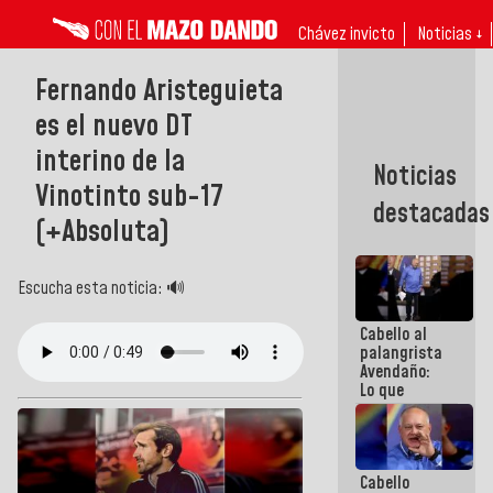
Chávez invicto
Noticias ↓
Fernando Aristeguieta
es el nuevo DT
interino de la
Noticias
Vinotinto sub-17
destacadas
(+Absoluta)
Escucha esta noticia: 🔊
Cabello al
palangrista
Avendaño:
Lo que
vayas a
escribir
hazlo hoy
por que no
Cabello
sabemos si