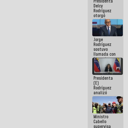
Presidenta
abordar
Delcy
planes de
Rodríguez
acción
otorgó
medalla
"Héroe de
Venezuela"
a servidores
Jorge
públicos
Rodríguez
sostuvo
llamada con
Dinorah
Figuera y
acuerdan
primer
Presidenta
encuentro
(E)
presencial
Rodríguez
para el
analizó
diálogo
junto a
gobernadores
planes de
recuperación
Ministro
del Sistema
Cabello
Eléctrico
supervisa
Nacional