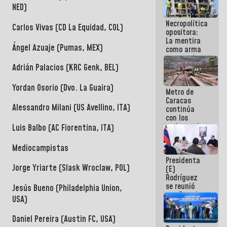
manejo de
NED)
escombros
Necropolítica
en La Guaira
Carlos Vivas (CD La Equidad, COL)
opositora:
La mentira
Ángel Azuaje (Pumas, MEX)
como arma
contra el
Pueblo
Adrián Palacios (KRC Genk, BEL)
Yordan Osorio (Dvo. La Guaira)
Metro de
Caracas
Alessandro Milani (US Avellino, ITA)
continúa
con los
trabajos de
Luis Balbo (AC Fiorentina, ITA)
mantenimiento
e inspección
Mediocampistas
en la Línea 2
Presidenta
Jorge Yriarte (Slask Wroclaw, POL)
(E)
Rodríguez
se reunió
Jesús Bueno (Philadelphia Union,
con Estado
USA)
Mayor
Eléctrico
Daniel Pereira (Austin FC, USA)
para