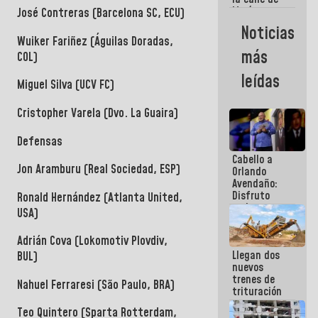
María
José Contreras (Barcelona SC, ECU)
Machado se
Noticias
estrellaron
Wuiker Fariñez (Águilas Doradas,
de frente
más
COL)
contra el
Pueblo
leídas
Miguel Silva (UCV FC)
Cristopher Varela (Dvo. La Guaira)
Defensas
Cabello a
Jon Aramburu (Real Sociedad, ESP)
Orlando
Avendaño:
Disfruto
Ronald Hernández (Atlanta United,
cada vez
USA)
que escribes
porque lo
Adrián Cova (Lokomotiv Plovdiv,
que haces
Llegan dos
es
BUL)
nuevos
embarrarla
trenes de
Nahuel Ferraresi (São Paulo, BRA)
trituración
para
Teo Quintero (Sparta Rotterdam,
optimizar