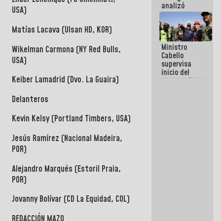
analizó
USA)
junto a
gobernadores
Matías Lacava (Ulsan HD, KOR)
planes de
recuperación
Ministro
del Sistema
Wikelman Carmona (NY Red Bulls,
Cabello
Eléctrico
USA)
supervisa
Nacional
inicio del
Keiber Lamadrid (Dvo. La Guaira)
proceso de
demolición
de
Delanteros
edificaciones
declaradas
Kevin Kelsy (Portland Timbers, USA)
en riesgo en
La Guaira
Jesús Ramírez (Nacional Madeira,
(+Fotos)
POR)
Alejandro Marqués (Estoril Praia,
POR)
Jovanny Bolívar (CD La Equidad, COL)
REDACCIÓN MAZO