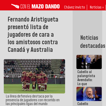
Chávez invicto
Noticias ↓
Fernando Aristigueta
presentó lista de
jugadores de cara a
Noticias
los amistosos contra
destacadas
Canadá y Australia
Cabello al
palangrista
Avendaño:
Lo que
vayas a
escribir
hazlo hoy
La línea defensiva destaca por la
por que no
presencia de jugadores con recorrido en
Cabello
las principales ligas del mundo
sabemos si