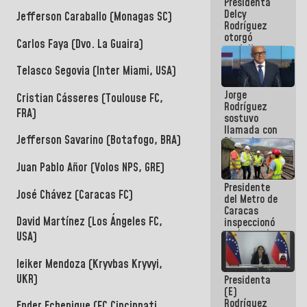
Presidenta
abordar
Delcy
planes de
Jefferson Caraballo (Monagas SC)
Rodríguez
acción
otorgó
Carlos Faya (Dvo. La Guaira)
medalla
"Héroe de
Telasco Segovia (Inter Miami, USA)
Venezuela"
a servidores
Jorge
públicos
Cristian Cásseres (Toulouse FC,
Rodríguez
FRA)
sostuvo
llamada con
Jefferson Savarino (Botafogo, BRA)
Dinorah
Figuera y
acuerdan
Juan Pablo Añor (Volos NPS, GRE)
primer
Presidente
encuentro
José Chávez (Caracas FC)
del Metro de
presencial
Caracas
para el
David Martínez (Los Ángeles FC,
inspeccionó
diálogo
trabajos de
USA)
rehabilitación
y
leiker Mendoza (Kryvbas Kryvyi,
modernización
UKR)
Presidenta
de la vía
(E)
férrea
Rodríguez
Ender Echenique (FC Cincinnati,