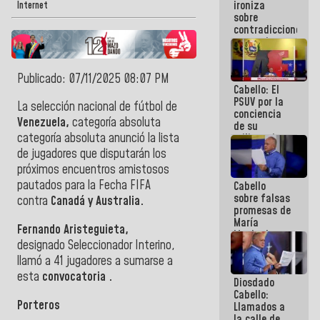
ironiza
la semana
Internet
sobre
que viene
contradicciones
hay
y mentiras
programa
de María
Machado:
Publicado: 07/11/2025 08:07 PM
¡Créanle!
Cabello: El
PSUV por la
La selección nacional de fútbol de
conciencia
Venezuela,
categoría absoluta
de su
categoría absoluta anunció la lista
militancia
es la
de jugadores que disputarán los
organización
próximos encuentros amistosos
política más
pautados para la Fecha FIFA
Cabello
sólida de
sobre falsas
Venezuela
contra
Canadá y Australia.
promesas de
María
Fernando Aristeguieta,
Machado:
designado Seleccionador Interino,
¿Quién le
puede creer?
llamó a 41 jugadores a sumarse a
¿Y la gente
esta
convocatoria .
Diosdado
que ella iba
Cabello:
a salvar en
Porteros
Llamados a
La Guaira?
la calle de