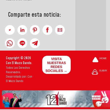
Comparte esta noticia:
Copyright © 2026
VISITA
HOME
Con El Mazo Dando.
NUESTRAS
REDES
Todos Los Derechos
SOCIALES →
SUBIR
Reservados.
Desarrollado por: Con
El Mazo Dando