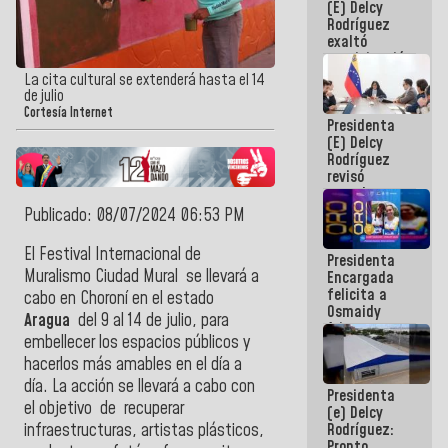
(E) Delcy
Panamericana
Rodríguez
Sub-17
exaltó
participación
de
La cita cultural se extenderá hasta el 14
Venezuela
de julio
en Juegos
Cortesía Internet
Presidenta
Centroamericanos
(E) Delcy
y del Caribe
Rodríguez
2026
revisó
agenda
económica y
Publicado: 08/07/2024 06:53 PM
ejecución de
fondos de
El Festival Internacional de
Presidenta
emergencia
Muralismo Ciudad Mural se llevará a
Encargada
post-sismos
felicita a
cabo en Choroní en el estado
Osmaidy
Aragua
del 9 al 14 de julio, para
Arias y
embellecer los espacios públicos y
Giraly
Marcano por
hacerlos más amables en el día a
hacer
día. La acción se llevará a cabo con
Presidenta
historia en
el objetivo de
recuperar
(e) Delcy
los
Rodríguez:
infraestructuras, artistas plásticos,
Centroamericanos
Pronto