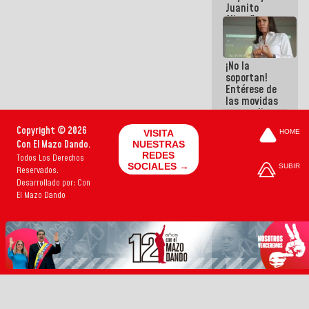
Juanito
Alimaña son
harina del
mismo
costal
¡No la
soportan!
Entérese de
las movidas
que realizan
antiguos
Copyright © 2026
VISITA
HOME
cómplices
Con El Mazo Dando.
NUESTRAS
de La Sayo
REDES
Todos Los Derechos
para
SOCIALES →
SUBIR
Reservados.
sacudírsela
Desarrollado por: Con
El Mazo Dando