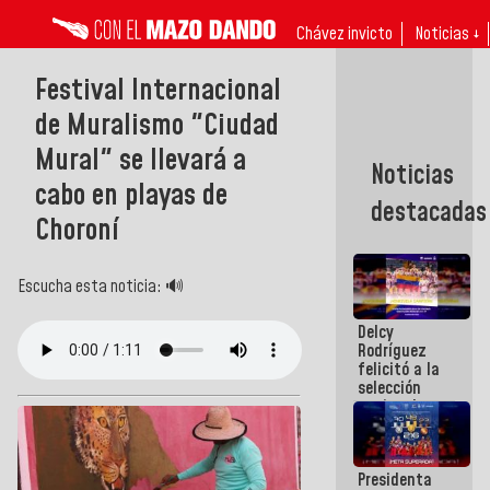
Chávez invicto
Noticias ↓
Festival Internacional
de Muralismo "Ciudad
Mural" se llevará a
Noticias
cabo en playas de
destacadas
Choroní
Escucha esta noticia: 🔊
Delcy
Rodríguez
felicitó a la
selección
nacional
masculina
de voleibol
campeona
Presidenta
de la Copa