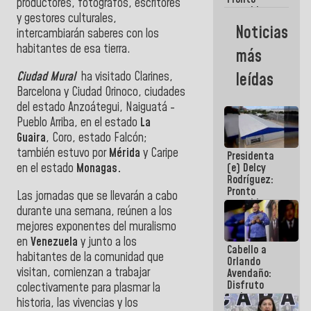
productores, fotógrafos, escritores
restableceremos
y gestores culturales,
las
Noticias
intercambiarán saberes con los
operaciones
en el
habitantes de esa tierra.
más
Aeropuerto
Internacional
Ciudad Mural
ha visitado Clarines,
leídas
de
Barcelona y Ciudad Orinoco, ciudades
Maiquetía
del estado Anzoátegui, Naiguatá -
Pueblo Arriba, en el estado
La
Guaira
, Coro, estado Falcón;
también estuvo por
Mérida
y Caripe
Presidenta
en el estado
Monagas.
(e) Delcy
Rodríguez:
Pronto
Las jornadas que se llevarán a cabo
restableceremos
durante una semana, reúnen a los
las
mejores exponentes del muralismo
operaciones
en el
en
Venezuela
y junto a los
Cabello a
Aeropuerto
habitantes de la comunidad que
Orlando
Internacional
visitan, comienzan a trabajar
Avendaño:
de
Disfruto
Maiquetía
colectivamente para plasmar la
cada vez
historia, las vivencias y los
que escribes