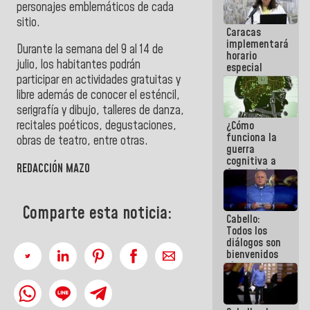
personajes emblemáticos de cada
porque lo
que haces
sitio.
Caracas
es
implementará
embarrarla
Durante la semana del 9 al 14 de
horario
julio, los habitantes podrán
especial
para
participar en actividades gratuitas y
adaptarse
libre además de conocer el esténcil,
al plan de
serigrafía y dibujo, talleres de danza,
ahorro
recitales poéticos, degustaciones,
¿Cómo
energético
funciona la
obras de teatro, entre otras.
guerra
cognitiva a
REDACCIÓN MAZO
favor de la
narrativa
hegemónica?
(1)
Comparte esta noticia:
Cabello:
Todos los
diálogos son
bienvenidos
siempre que
estén en el
marco de la
Constitución