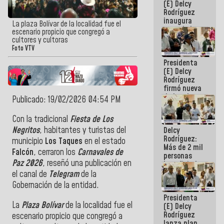
(E) Delcy
Rodríguez
inaugura
La plaza Bolívar de la localidad fue el
casa de los
escenario propicio que congregó a
Abuelos
cultores y cultoras
Primavera
Foto VTV
en Caracas
Presidenta
(E) Delcy
Rodríguez
firmó nueva
de Ley de
Publicado: 19/02/2026 04:54 PM
Arrendamiento
aprobada
Con la tradicional
Fiesta de Los
por la AN
Negritos
, habitantes y turistas del
Delcy
Rodríguez:
municipio
Los Taques
en el estado
Más de 2 mil
Falcón
, cerraron los
Carnavales de
personas
Paz 2026
, reseñó una publicación en
beneficiadas
con planes
el canal de
Telegram
de la
para
Gobernación de la entidad.
atención de
Presidenta
emergencia
La
Plaza Bolívar
de la localidad fue el
(E) Delcy
sísmica en
Rodríguez
la última
escenario propicio que congregó a
lanza plan