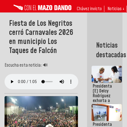
Chávez invicto
Noticias ↓
Fiesta de Los Negritos
cerró Carnavales 2026
en municipio Los
Noticias
Taques de Falcón
destacadas
Escucha esta noticia: 🔊
Presidenta
(E) Delcy
Rodríguez
exhorta a
gobernadores
y alcaldes a
edificar
casas para
Presidenta
abuelos