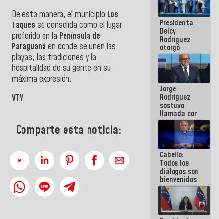
manejo de
De esta manera, el municipio ‎
Los
escombros
Presidenta
en La Guaira
Taques
se consolida como el lugar
Delcy
preferido en la
Península de
Rodríguez
Paraguaná
en donde se unen las
otorgó
medalla
playas, las tradiciones y la
"Héroe de
hospitalidad de su gente en su
Venezuela"
máxima expresión.
a servidores
Jorge
públicos
Rodríguez
VTV
sostuvo
llamada con
Dinorah
Comparte esta noticia:
Figuera y
acuerdan
primer
Cabello:
encuentro
Todos los
presencial
diálogos son
para el
bienvenidos
diálogo
siempre que
estén en el
marco de la
Constitución