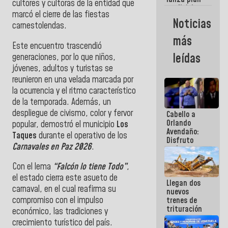
semana
cultores y cultoras de la entidad que
crediticio
marcó el cierre de las fiestas
con subsidio
Noticias
carnestolendas.
a Juntas de
Condominio
más
Este encuentro trascendió
leídas
generaciones, por lo que niños,
jóvenes, adultos y turistas se
reunieron en una velada marcada por
la ocurrencia y el ritmo característico
de la temporada. Además, un
despliegue de civismo, color y fervor
Cabello a
Orlando
popular, demostró el municipio
Los
Avendaño:
Taques
durante el operativo de los
Disfruto
Carnavales en Paz 2026
.
cada vez
que escribes
porque lo
Con el lema
“Falcón lo tiene Todo”
,
que haces
el estado cierra este asueto de
Llegan dos
es
carnaval, en el cual reafirma su
nuevos
embarrarla
compromiso con el impulso
trenes de
trituración
económico, las tradiciones y
para
crecimiento turístico del país.
optimizar