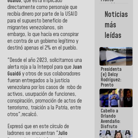
Guaidó
, que está implicado
restableceremos
directamente como personaje que
las
Noticias
recibía dinero por parte de la USAID
operaciones
para el supuesto beneficio de
en el
más
Aeropuerto
migrantes venezolanos, sin
Internacional
leídas
embargo, lo que hacía era conspirar
de
en contra de un gobierno legítimo y
Maiquetía
destinó apenas el 2% en el pueblo.
"Desde el año 2023, solicitamos una
alerta roja a la Interpol para que
Juan
Presidenta
Guaidó
y otros de sus colaboradores
(e) Delcy
Rodríguez:
fueran entregados a la justicia
Pronto
venezolana por los casos de robo de
restableceremos
activos, usurpación de funciones,
las
conspiración, promoción de actos de
operaciones
en el
terrorismo, traición a la Patria, entre
Cabello a
Aeropuerto
otros",recalcó.
Orlando
Internacional
Avendaño:
de
Expresó que en este círculo de
Disfruto
Maiquetía
cada vez
ladrones se encuentran "
Julio
que escribes