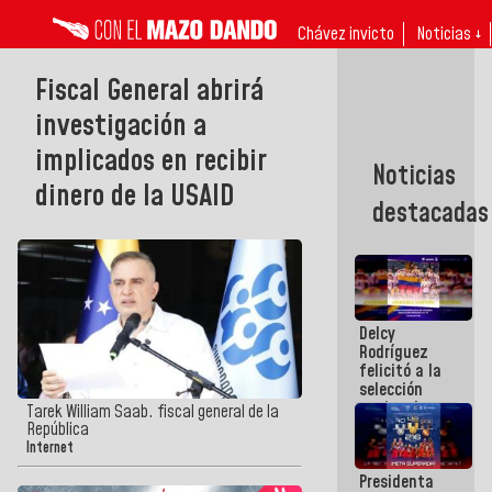
Chávez invicto
Noticias ↓
Fiscal General abrirá
investigación a
implicados en recibir
Noticias
dinero de la USAID
destacadas
Delcy
Rodríguez
felicitó a la
selección
nacional
Tarek William Saab. fiscal general de la
masculina
República
de voleibol
Internet
campeona
Presidenta
de la Copa