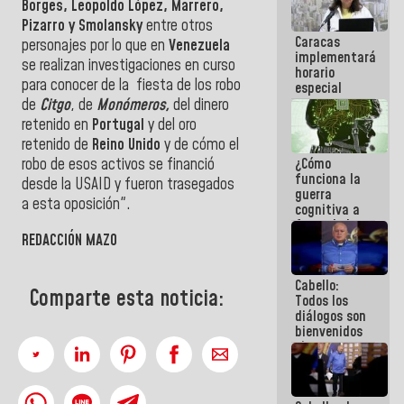
Borges, Leopoldo López, Marrero,
porque lo
Pizarro y Smolansky
entre otros
que haces
Caracas
es
personajes por lo que en
Venezuela
implementará
embarrarla
se realizan investigaciones en curso
horario
para conocer de la fiesta de los robo
especial
para
de
Citgo
, de
Monómeros,
del dinero
adaptarse
retenido en
Portugal
y del oro
al plan de
retenido de
Reino Unido
y de cómo el
ahorro
¿Cómo
robo de esos activos se financió
energético
funciona la
desde la USAID y fueron trasegados
guerra
a esta oposición".
cognitiva a
favor de la
REDACCIÓN MAZO
narrativa
hegemónica?
(1)
Cabello:
Comparte esta noticia:
Todos los
diálogos son
bienvenidos
siempre que
estén en el
marco de la
Constitución