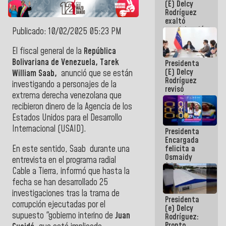
(E) Delcy
Panamericana
Rodríguez
Sub-17
exaltó
participación
Publicado: 10/02/2025 05:23 PM
de
Venezuela
El fiscal general de la
República
en Juegos
Bolivariana de Venezuela, Tarek
Presidenta
Centroamericanos
(E) Delcy
y del Caribe
William Saab,
anunció que se están
Rodríguez
2026
investigando a personajes de la
revisó
extrema derecha venezolana que
agenda
económica y
recibieron dinero de la Agencia de los
ejecución de
Estados Unidos para el Desarrollo
fondos de
Internacional (USAID).
Presidenta
emergencia
Encargada
post-sismos
En este sentido, Saab
durante una
felicita a
Osmaidy
entrevista en el programa radial
Arias y
Cable a Tierra,
informó que hasta la
Giraly
fecha se han desarrollado 25
Marcano por
hacer
investigaciones tras la trama de
Presidenta
historia en
corrupción ejecutadas por el
(e) Delcy
los
supuesto "gobierno interino de
Juan
Rodríguez:
Centroamericanos
Pronto