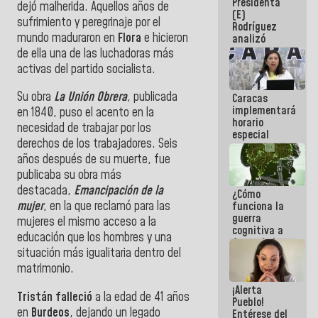
Presidenta
sabemos si
dejó malherida. Aquellos años de
(E)
la semana
sufrimiento y peregrinaje por el
Rodríguez
que viene
mundo maduraron en
Flora
e hicieron
analizó
hay
junto a
programa
de ella una de las luchadoras más
gobernadores
activas del partido socialista.
planes de
recuperación
Su obra
La
Unión
Obrera
, publicada
Caracas
del Sistema
implementará
Eléctrico
en 1840, puso el acento en la
horario
Nacional
necesidad de trabajar por los
especial
derechos de los trabajadores. Seis
para
adaptarse
años después de su muerte, fue
al plan de
publicaba su obra más
ahorro
destacada,
Emancipación de la
¿Cómo
energético
mujer
, en la que reclamó para las
funciona la
guerra
mujeres el mismo acceso a la
cognitiva a
educación que los hombres y una
favor de la
situación más igualitaria dentro del
narrativa
hegemónica?
matrimonio.
(1)
¡Alerta
Tristán falleció
a la edad de 41 años
Pueblo!
en
Burdeos
, dejando un legado
Entérese del