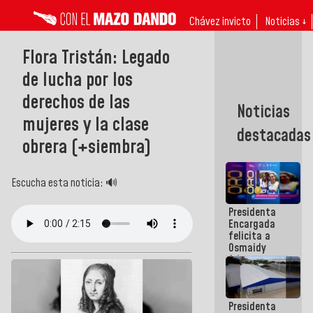
Chávez invicto
Noticias ↓
Flora Tristán: Legado
de lucha por los
derechos de las
Noticias
mujeres y la clase
destacadas
obrera (+siembra)
Escucha esta noticia: 🔊
Presidenta
Encargada
felicita a
Osmaidy
Arias y
Giraly
Marcano por
hacer
Presidenta
historia en