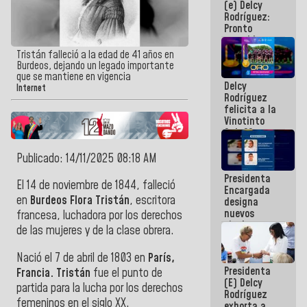
(e) Delcy
los
Rodríguez:
Centroamericanos
Pronto
restableceremos
las
Tristán falleció a la edad de 41 años en
operaciones
Burdeos, dejando un legado importante
en el
que se mantiene en vigencia
Delcy
Aeropuerto
Internet
Rodríguez
Internacional
felicita a la
de
Vinotinto
Maiquetía
Sub 20
campeona
frente
Publicado: 14/11/2025 08:18 AM
México Sub
Presidenta
23 en los
El 14 de noviembre de 1844, falleció
Encargada
Centroamericanos
en
Burdeos
F
lora
Tristán
, escritora
designa
nuevos
francesa, luchadora por los derechos
titulares en
de las mujeres y de la clase obrera.
el
Viceministerio
Nació el 7 de abril de 1803 en
París,
de Energía
Presidenta
Eléctrica y
Francia. Tristán
fue el punto de
(E) Delcy
CORPOELEC
partida para la lucha por los derechos
Rodríguez
femeninos en el siglo XX.
exhorta a