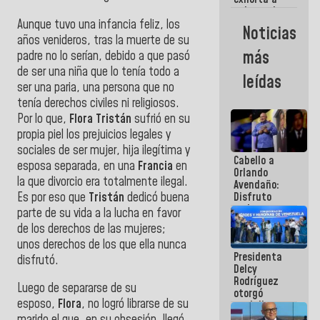
gobernadores
y alcaldes a
Aunque tuvo una infancia feliz, los
Noticias
edificar
años venideros, tras la muerte de su
casas para
más
padre no lo serían, debido a que pasó
abuelos
de ser una niña que lo tenía todo a
leídas
ser una paria, una persona que no
tenía derechos civiles ni religiosos.
Por lo que,
Flora
Tristán
sufrió en su
propia piel los prejuicios legales y
sociales de ser mujer, hija ilegítima y
Cabello a
esposa separada, en una
Francia
en
Orlando
la que divorcio era totalmente ilegal.
Avendaño:
Es por eso que
Tristán
dedicó buena
Disfruto
cada vez
parte de su vida a la lucha en favor
que escribes
de los derechos de las mujeres;
porque lo
unos derechos de los que ella nunca
que haces
Presidenta
es
disfrutó.
Delcy
embarrarla
Rodríguez
Luego de separarse de su
otorgó
esposo,
Flora
, no logró librarse de su
medalla
"Héroe de