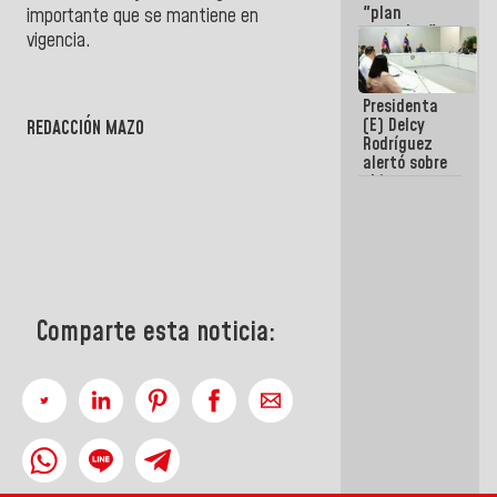
"plan
importante que se mantiene en
enjambre"
vigencia.
de La Sayo
para
sabotear el
Presidenta
diálogo y
(E) Delcy
promover el
REDACCIÓN MAZO
Rodríguez
caos
alertó sobre
el impacto
de la
emergencia
climática en
los oceános
Comparte esta noticia: