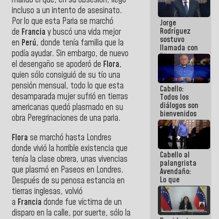
marido el que, en su obsesión, llegó
Venezuela"
incluso a un intento de asesinato.
a servidores
Por lo que esta Paria se marchó
Jorge
públicos
Rodríguez
de
Francia
y buscó una vida mejor
sostuvo
en
Perú
, donde tenía familia que la
llamada con
podía ayudar. Sin embargo, de nuevo
Dinorah
el desengaño se apoderó de
Flora
,
Figuera y
acuerdan
quien sólo consiguió de su tío una
primer
pensión mensual, todo lo que esta
Cabello:
encuentro
desamparada mujer sufrió en tierras
Todos los
presencial
diálogos son
para el
americanas quedó plasmado en su
bienvenidos
diálogo
obra Peregrinaciones de una paria.
siempre que
estén en el
Flora
se marchó hasta Londres
marco de la
Constitución
donde vivió la horrible existencia que
Cabello al
de la
tenía la clase obrera, unas vivencias
palangrista
República
que plasmó en Paseos en Londres.
Avendaño:
Lo que
Después de su penosa estancia en
vayas a
tierras inglesas, volvió
escribir
a
Francia
donde fue víctima de un
hazlo hoy
disparo en la calle, por suerte, sólo la
por que no