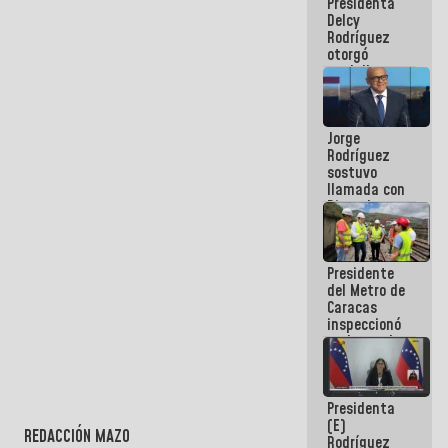
Presidenta
abordar
Delcy
planes de
Rodríguez
acción
otorgó
medalla
"Héroe de
Venezuela"
a servidores
Jorge
públicos
Rodríguez
sostuvo
llamada con
Dinorah
Figuera y
acuerdan
primer
Presidente
encuentro
del Metro de
presencial
Caracas
para el
inspeccionó
diálogo
trabajos de
rehabilitación
y
modernización
Presidenta
de la vía
(E)
férrea
REDACCIÓN MAZO
Rodríguez