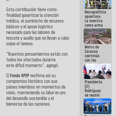
manejo de
escombros
Esta contribución tiene como
Necropolítica
en La Guaira
finalidad garantizar la atención
opositora:
La mentira
médica, el suministro de recursos
como arma
básicos y el apoyo logístico
contra el
necesario para las labores de
Pueblo
rescate y auxilio que se llevan a cabo
sobre el terreno.
Metro de
Caracas
"Nuestros pensamientos están con
continúa
todos los afectados durante
con los
trabajos de
este
dificil momento", agregó.
mantenimiento
e inspección
El
Fondo OPEP
reafirma así su
en la Línea 2
compromiso histórico con sus
Presidenta
(E)
países miembros en momentos de
Rodríguez
crisis, manteniendo su labor en pro
se reunió
del desarrollo sostenible y el
con Estado
Mayor
bienestar d
e las naciones.
Eléctrico
para