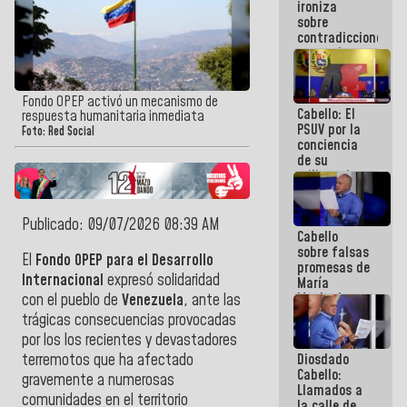
ironiza
la semana
sobre
que viene
contradicciones
hay
y mentiras
programa
de María
Machado:
¡Créanle!
Fondo OPEP activó un mecanismo de
Cabello: El
respuesta humanitaria inmediata
PSUV por la
Foto: Red Social
conciencia
de su
militancia
es la
organización
política más
Publicado: 09/07/2026 08:39 AM
Cabello
sólida de
sobre falsas
Venezuela
El
Fondo OPEP para el Desarrollo
promesas de
Internacional
expresó solidaridad
María
Machado:
con el pueblo de
Venezuela
, ante las
¿Quién le
trágicas consecuencias provocadas
puede creer?
por los los recientes y devastadores
¿Y la gente
Diosdado
terremotos que ha afectado
que ella iba
Cabello:
a salvar en
gravemente a numerosas
Llamados a
La Guaira?
comunidades en el territorio
la calle de