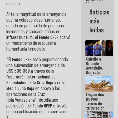
nacional.
María
Machado se
Noticias
estrellaron
Ante la magnitud de la emergencia,
de frente
que ha cobrado vidas humanas,
más
contra el
dejado un gran saldo de personas
Pueblo
leídas
lesionadas y causado daños en
infraestructura, el
Fondo OPEP
activó
un mecanismo de respuesta
humanitaria inmediata.
Cabello a
"El
Fondo OPEP
está proporcionando
Orlando
una subvención de emergencia de
Avendaño:
US$ 500.000 a través de la
Disfruto
Federación Internacional de
cada vez
que escribes
Sociedades de la
Cruz Roja
y de la
porque lo
Media Luna Roja
en apoyo a las
que haces
operaciones de la Cruz
Llegan dos
es
nuevos
embarrarla
Roja
Venezolana", detalla una
trenes de
publicación del
Fondo OPEP
a través
trituración
de una publicación en su cuenta en
para
optimizar
X.