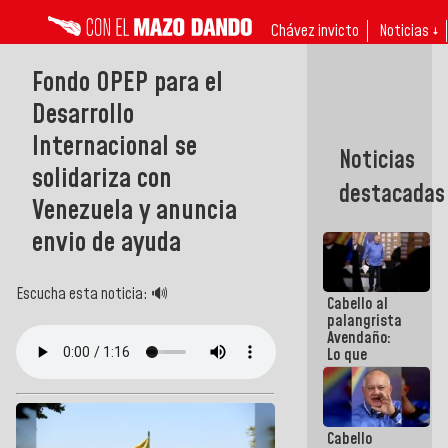
Chávez invicto
Noticias ↓
Fondo OPEP para el
Desarrollo
Internacional se
Noticias
solidariza con
destacadas
Venezuela y anuncia
envio de ayuda
Escucha esta noticia: 🔊
Cabello al
palangrista
Avendaño:
Lo que
vayas a
escribir
hazlo hoy
por que no
Cabello
sabemos si