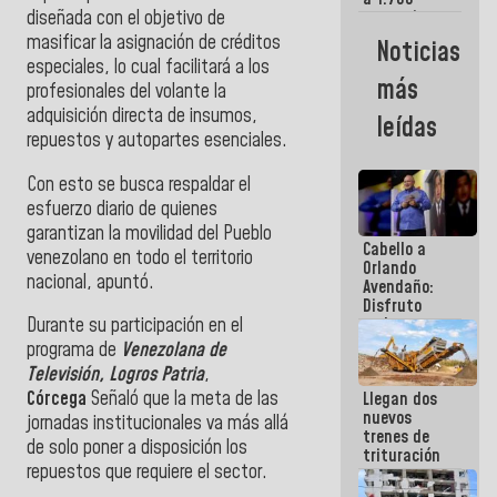
diseñada con el objetivo de
comerciantes
y
masificar la asignación de créditos
Noticias
emprendedores
especiales, lo cual facilitará a los
afectados
más
profesionales del volante la
por
terremotos
adquisición directa de insumos,
leídas
repuestos y autopartes esenciales.
Con esto se busca respaldar el
esfuerzo diario de quienes
garantizan la movilidad del Pueblo
Cabello a
venezolano en todo el territorio
Orlando
nacional, apuntó.
Avendaño:
Disfruto
cada vez
Durante su participación en el
que escribes
programa de
Venezolana de
porque lo
Televisión,
Logros Patria
,
que haces
Córcega
Señaló que la meta de las
Llegan dos
es
nuevos
embarrarla
jornadas institucionales va más allá
trenes de
de solo poner a disposición los
trituración
repuestos que requiere el sector.
para
optimizar