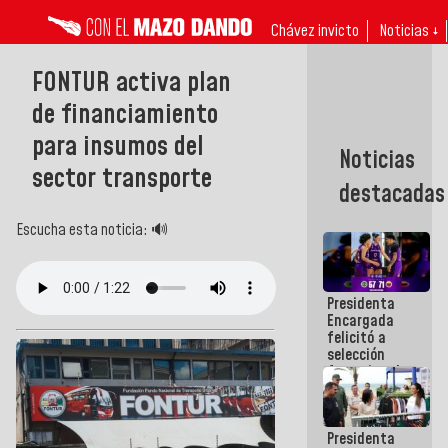
Chávez invicto
Noticias ↓
FONTUR activa plan
de financiamiento
para insumos del
Noticias
sector transporte
destacadas
Escucha esta noticia: 🔊
Presidenta
Encargada
felicitó a
selección
femenina de
baloncesto
por su
clasificación
Presidenta
a la