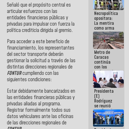
manejo de
Señaló que el propósito central es
escombros
articular esfuerzos con las
Necropolítica
en La Guaira
entidades financieras públicas y
opositora:
La mentira
privadas para impulsar con fuerza la
como arma
política crediticia dirigida al gremio.
contra el
Pueblo
Para acceder a este beneficio de
financiamiento, los representantes
Metro de
del sector transporte deberán
Caracas
gestionar la solicitud a través de las
continúa
distintas direcciones regionales de
con los
trabajos de
FONTUR
cumpliendo con las
mantenimiento
siguientes condiciones:
e inspección
en la Línea 2
Estar debidamente bancarizados en
Presidenta
(E)
las entidades financieras públicas y
Rodríguez
privadas aliadas al programa.
se reunió
Registrar formalmente todos sus
con Estado
Mayor
datos vehiculares ante las oficinas
Eléctrico
de las direcciones regionales de
para