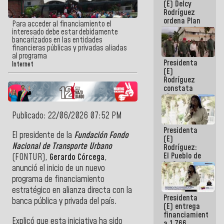
(E) Delcy
AmeriCup
Rodríguez
2027
ordena Plan
Para acceder al financiamiento el
maestro de
interesado debe estar debidamente
desarrollo
bancarizados en las entidades
logístico y
financieras públicas y privadas aliadas
turístico
al programa
Presidenta
para La
Internet
(E)
Guaira
Rodríguez
constata
obras de
rehabilitación
de Escuela
Publicado: 22/06/2026 07:52 PM
Militar de
Presidenta
Mamo en La
El presidente de la
Fundación Fondo
(E)
Guaira
Nacional de Transporte Urbano
Rodríguez:
El Pueblo de
(FONTUR),
Gerardo Córcega
,
La Guaira
anunció el inicio de un nuevo
siempre
programa de financiamiento
estará
acompañada
estratégico en alianza directa con la
Presidenta
por el
banca pública y privada del país.
(E) entrega
Gobierno
financiamientos
Nacional
Explicó que esta iniciativa ha sido
a 1.766