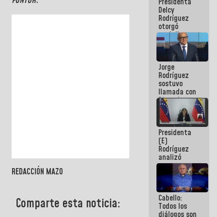
FONTUR.
Presidenta
abordar
Delcy
planes de
Rodríguez
acción
otorgó
medalla
"Héroe de
Venezuela"
a servidores
Jorge
públicos
Rodríguez
sostuvo
llamada con
Dinorah
Figuera y
acuerdan
primer
Presidenta
encuentro
(E)
presencial
Rodríguez
para el
analizó
diálogo
junto a
REDACCIÓN MAZO
gobernadores
planes de
recuperación
Cabello:
del Sistema
Comparte esta noticia:
Todos los
Eléctrico
diálogos son
Nacional