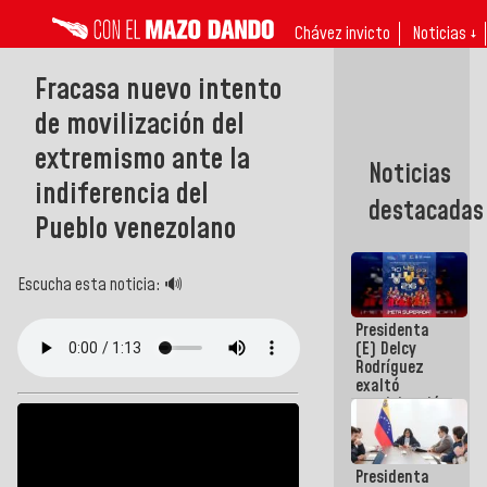
Chávez invicto
Noticias ↓
Fracasa nuevo intento
de movilización del
extremismo ante la
Noticias
indiferencia del
destacadas
Pueblo venezolano
Escucha esta noticia: 🔊
Presidenta
(E) Delcy
Rodríguez
exaltó
participación
de
Venezuela
en Juegos
Presidenta
Centroamericanos