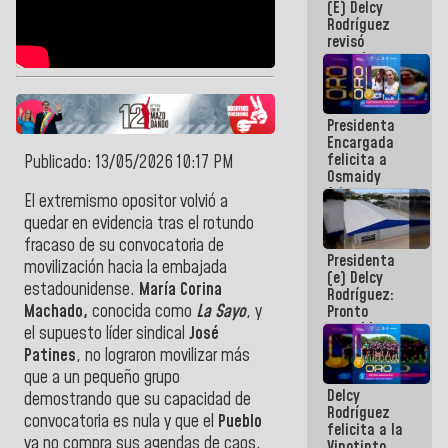
(E) Delcy
y del Caribe
Rodríguez
2026
revisó
agenda
económica y
ejecución de
fondos de
Presidenta
emergencia
Encargada
post-sismos
felicita a
Publicado: 13/05/2026 10:17 PM
Osmaidy
Arias y
El extremismo opositor volvió a
Giraly
quedar en evidencia tras el rotundo
Marcano por
hacer
fracaso de su convocatoria de
Presidenta
historia en
movilización hacia la embajada
(e) Delcy
los
estadounidense.
María Corina
Rodríguez:
Centroamericanos
Machado,
conocida como
La Sayo
, y
Pronto
restableceremos
el supuesto líder sindical
José
las
Patines
, no lograron movilizar más
operaciones
que a un pequeño grupo
en el
Delcy
Aeropuerto
demostrando que su capacidad de
Rodríguez
Internacional
convocatoria es nula y que el
Pueblo
felicita a la
de
ya no compra sus agendas de caos.
Vinotinto