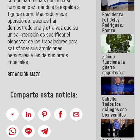
comodidad. El país continúa su
al plan de
rumbo en paz, dándole la espalda a
ahorro
figuras como Machado y sus
Presidenta
energético
(e) Delcy
operadores, quienes han
Rodríguez:
demostrado una y otra vez que su
Pronto
única intención es sacrificar el
restableceremos
las
bienestar de los trabajadores para
operaciones
satisfacer sus ambiciones
en el
personales y las de sus amos
¿Cómo
Aeropuerto
imperiales.
funciona la
Internacional
guerra
de
cognitiva a
Maiquetía
REDACCIÓN MAZO
favor de la
narrativa
hegemónica?
Comparte esta noticia:
(1)
Cabello:
Todos los
diálogos son
bienvenidos
siempre que
estén en el
marco de la
Constitución