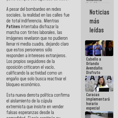
Maiquetía
Sub 20
campeona
A pesar del bombardeo en redes
Noticias
frente
sociales, la realidad en las calles fue
México Sub
más
de total indiferencia. Mientras
23 en los
Patines
intentaba disfrazar la
Centroamericanos
leídas
marcha con tintes laborales, las
imágenes revelaron que no pudieron
llenar ni media cuadra, dejando claro
que estos personeros sólo
responden a intereses extranjeros.
Cabello a
Los propios seguidores de la
Orlando
oposición criticaron el vacío,
Avendaño:
Disfruto
calificando la actividad como un
cada vez
engaño que solo busca reactivar el
que escribes
bloqueo económico.
porque lo
que haces
Caracas
Esta nueva derrota política confirma
es
implementará
embarrarla
el aislamiento de la cúpula
horario
extremista que insiste en vender
especial
falsas esperanzas desde la
para
adaptarse