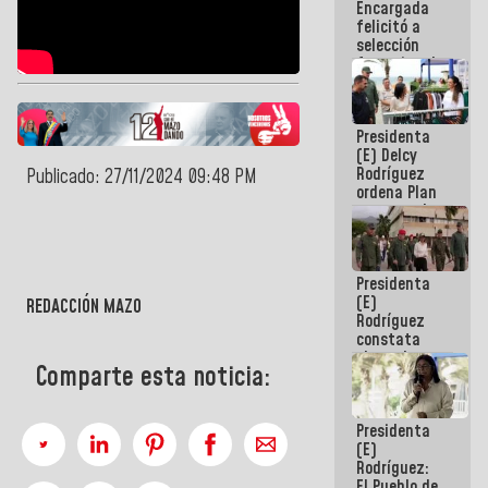
Encargada
de nuestra
felicitó a
América
selección
femenina de
baloncesto
por su
clasificación
Presidenta
a la
(E) Delcy
AmeriCup
Rodríguez
2027
Publicado: 27/11/2024 09:48 PM
ordena Plan
maestro de
desarrollo
logístico y
turístico
Presidenta
para La
(E)
Guaira
REDACCIÓN MAZO
Rodríguez
constata
obras de
Comparte esta noticia:
rehabilitación
de Escuela
Militar de
Presidenta
Mamo en La
(E)
Guaira
Rodríguez:
El Pueblo de