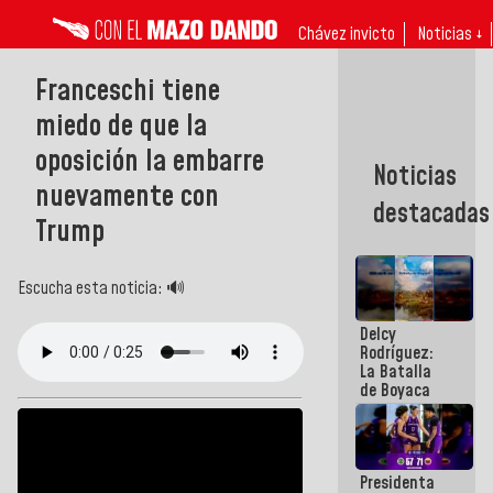
Chávez invicto
Noticias ↓
Franceschi tiene
miedo de que la
oposición la embarre
Noticias
nuevamente con
destacadas
Trump
Escucha esta noticia: 🔊
Delcy
Rodríguez:
La Batalla
de Boyaca
representa
un capítulo
decisivo en
la gesta
Presidenta
emancipadora