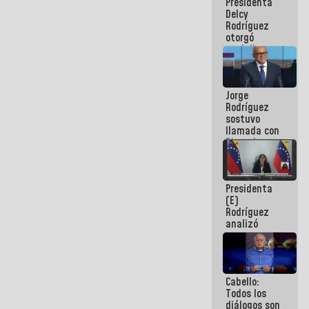
Presidenta
abordar
Delcy
planes de
Rodríguez
acción
otorgó
medalla
"Héroe de
Venezuela"
a servidores
Jorge
públicos
Rodríguez
sostuvo
llamada con
Dinorah
Figuera y
acuerdan
primer
Presidenta
encuentro
(E)
presencial
Rodríguez
para el
analizó
diálogo
junto a
gobernadores
planes de
recuperación
Cabello:
del Sistema
Todos los
Eléctrico
diálogos son
Nacional