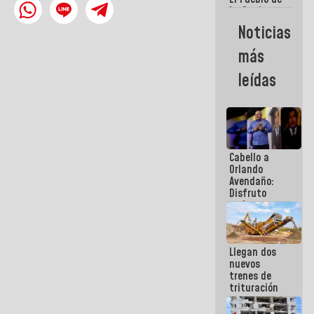
La Guaira
siempre
Noticias
estará
acompañada
más
por el
Gobierno
leídas
Nacional
Cabello a
Orlando
Avendaño:
Disfruto
cada vez
que escribes
porque lo
que haces
Llegan dos
es
nuevos
embarrarla
trenes de
trituración
para
optimizar