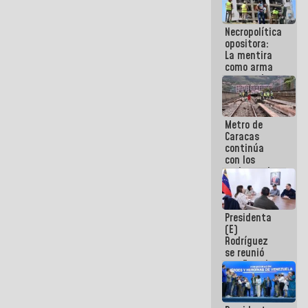
manejo de
escombros
Necropolítica
en La Guaira
opositora:
La mentira
como arma
contra el
Pueblo
Metro de
Caracas
continúa
con los
trabajos de
mantenimiento
e inspección
en la Línea 2
Presidenta
(E)
Rodríguez
se reunió
con Estado
Mayor
Eléctrico
para